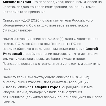
Михаил Шляпин
. Его проповедь под названием «Повеси на
кресте» задала тон всей конференции, основной темой
которой стало призвание.
Спикерами «ДКЗ 2026»
стали служители Российского
объединённого Союза христиан веры евангельской
(пятидесятников).
Начальствующий епископ РОСХВЕ(п), член Общественной
палаты РФ, член Совета при Президенте РФ по
взаимодействию с религиозными объединениями
Сергей
Ряховский
в своём послании подчеркнул, что испытания
служат укреплению веры, добавив: «Жезл и посох
Господень всегда на страже, чтобы успокоить и защитить
нас».
Заместитель Начальствующего епископа РОСХВЕ(п)
в Республике Татарстан, председатель Ассоциации
«Завет», епископ
Валерий Егоров
, обращаясь к книге
Иисуса Навина, подчеркнул важность служения
священников, движимых верой и основывающихся на Слове
Божьем.