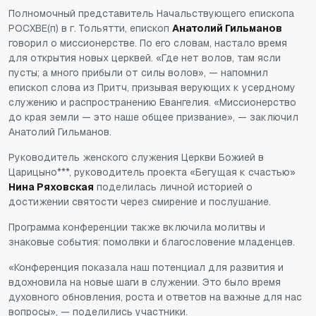
Полномочный представитель Начальствующего епископа
РОСХВЕ(п) в г. Тольятти, епископ
Анатолий Гильманов
говорил о миссионерстве. По его словам, настало время
для открытия новых церквей. «Где нет волов, там ясли
пусты; а много прибыли от силы волов», — напомнил
епископ слова из Притч, призывая верующих к усердному
служению и распространению Евангелия. «Миссионерство
до края земли — это наше общее призвание», — заключил
Анатолий Гильманов.
Руководитель женского служения Церкви Божией в
Царицыно***, руководитель проекта «Бегущая к счастью»
Нина Ряховская
поделилась личной историей о
достижении святости через смирение и послушание.
Программа конференции также включила молитвы и
знаковые события: помолвки и благословение младенцев.
«Конференция показала наш потенциал для развития и
вдохновила на новые шаги в служении. Это было время
духовного обновления, роста и ответов на важные для нас
вопросы», — поделились участники.