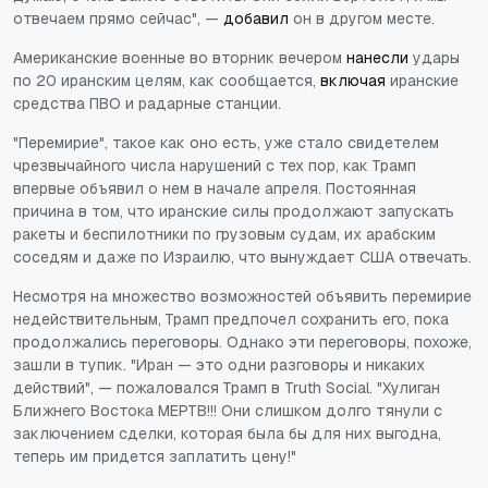
отвечаем прямо сейчас", —
добавил
он в другом месте.
Американские военные во вторник вечером
нанесли
удары
по 20 иранским целям, как сообщается,
включая
иранские
средства ПВО и радарные станции.
"Перемирие", такое как оно есть, уже стало свидетелем
чрезвычайного числа нарушений с тех пор, как Трамп
впервые объявил о нем в начале апреля. Постоянная
причина в том, что иранские силы продолжают запускать
ракеты и беспилотники по грузовым судам, их арабским
соседям и даже по Израилю, что вынуждает США отвечать.
Несмотря на множество возможностей объявить перемирие
недействительным, Трамп предпочел сохранить его, пока
продолжались переговоры. Однако эти переговоры, похоже,
зашли в тупик. "Иран — это одни разговоры и никаких
действий", — пожаловался Трамп в Truth Social. "Хулиган
Ближнего Востока МЕРТВ!!! Они слишком долго тянули с
заключением сделки, которая была бы для них выгодна,
теперь им придется заплатить цену!"