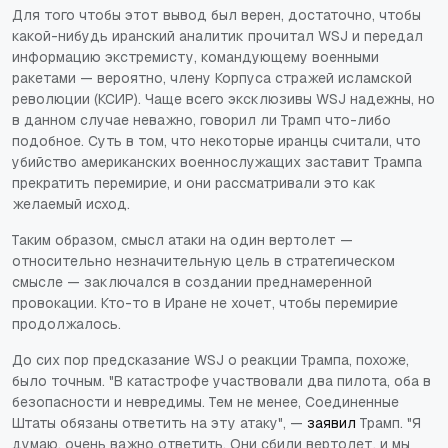
Для того чтобы этот вывод был верен, достаточно, чтобы
какой-нибудь иранский аналитик прочитал WSJ и передал
информацию экстремисту, командующему военными
ракетами — вероятно, члену Корпуса стражей исламской
революции (КСИР). Чаще всего эксклюзивы WSJ надежны, но
в данном случае неважно, говорил ли Трамп что-либо
подобное. Суть в том, что некоторые иранцы считали, что
убийство американских военнослужащих заставит Трампа
прекратить перемирие, и они рассматривали это как
желаемый исход.
Таким образом, смысл атаки на один вертолет —
относительно незначительную цель в стратегическом
смысле — заключался в создании преднамеренной
провокации. Кто-то в Иране не хочет, чтобы перемирие
продолжалось.
До сих пор предсказание WSJ о реакции Трампа, похоже,
было точным. "В катастрофе участвовали два пилота, оба в
безопасности и невредимы. Тем не менее, Соединенные
Штаты обязаны ответить на эту атаку", —
заявил
Трамп. "Я
думаю, очень важно ответить. Они сбили вертолет, и мы