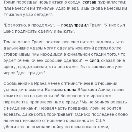
Трамп пообещал новые атаки в среду,
сказав
журналистам:
"Мы нанесли им тяжелый удар вчера, и мы снова нанесем им
тяжелый удар сегодня".
"Возможно, я продолжу", —
предупредил
Трамп. "У них был
шанс подписать сделку и выжить".
Тем не менее, Трамп, похоже, все еще питает надежды, что
дальнейшие удары могут сделать иранский режим более
сговорчивым. "Мы находимся в финальной стадии того, что
будет очень, очень хорошей сделкой", —
сияя
, сказал он в
среду, предсказывая, что она может быть заключена уже
через "два-три дня".
Сообщения из Ирана менее оптимистичны в отношении
успеха дипломатии. Возьмем
слова
Эбрахима Азизи, главы
комитета по национальной безопасности иранского
парламента, произнесенные в среду: "Мы не боимся воевать
с неудачниками". Первая часть правдива: Иран не боится
воевать, даже когда проигрывает. Однако последнее слово
не имеет никакого отношения к реальности. США
убедительно выиграли войну по всем показателям,