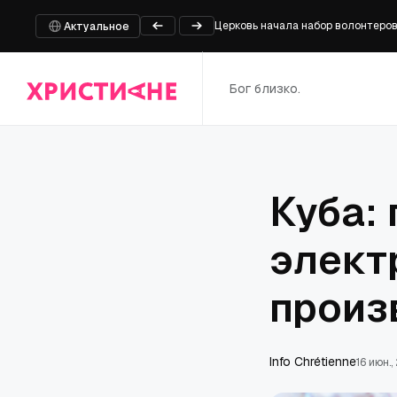
Церковь начала набор волонтеро
Актуальное
Украина: 300-летняя церковь ра
Проект «Город будущего из Lego»
Бог близко.
Архиерейский хор Бишкекской епа
Программа апостольского визита 
Куба: 
элект
произ
Info Chrétienne
16 июн.