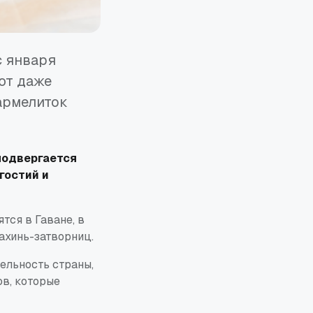
с января
ют даже
армелиток
подвергается
гостий и
тся в Гаване, в
ахинь-затворниц.
тельность страны,
ов, которые