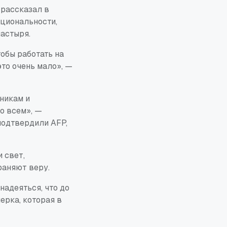
 рассказал в
циональности,
астыря.
обы работать на
это очень мало», —
никам и
о всем», —
подтвердили AFP,
 свет,
раняют веру.
 надеяться, что до
ерка, которая в