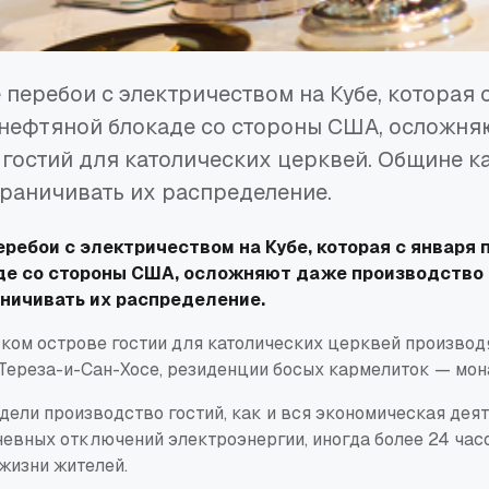
перебои с электричеством на Кубе, которая 
 нефтяной блокаде со стороны США, осложня
гостий для католических церквей. Общине к
раничивать их распределение.
ребои с электричеством на Кубе, которая с января 
е со стороны США, осложняют даже производство 
ничивать их распределение.
ком острове гостии для католических церквей производя
Тереза-и-Сан-Хосе, резиденции босых кармелиток — мон
дели производство гостий, как и вся экономическая дея
невных отключений электроэнергии, иногда более 24 час
жизни жителей.