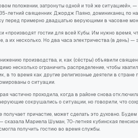
вом положении, затронуты одной и той же ситуацией», —
35-летний священник Джордж Паяно, доминиканец по на
у перед примерно двадцатью верующими в часовне мон
 «производят гостии для всей Кубы. Им нужно время, чт
е, а их несколько. Но два часа электричества (в день) — 
нижению производства, и, как (сёстры) объявили священ
димо несколько ограничить распределение, чтобы хватил
, в то время как другие религиозные деятели в стране 
рмированы о ситуации.
рая частично проходила, когда в районе снова отключили
ерующие сокрушались о ситуации, но говорили, что сох
 не получает причастие, может сделать это духовно. Будем
 — сказала Мариела Шуман, 70-летняя кубинская пенсион
смогла получить гостию во время службы.