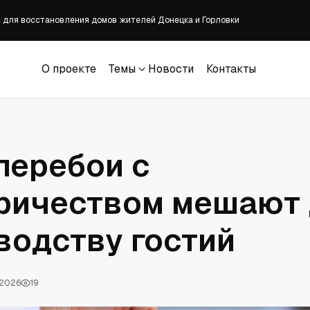
в для восстановления домов жителей Донецка и Горловки
зрушена российским дроном
 удостоен федеральной премии
О проекте
Темы
Новости
Контакты
рхии выступил на VIII Кыргызско-Российском экономическом форуме
О проекте
Темы
Новости
Контакты
Льва XIV во Францию
перебои с
ричеством мешают
водству гостий
, 2026
19