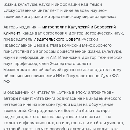
жизни, культуры, науки и информации над темой
«Искусственный интеллект и иные вызовы научно-
технического развития христианскому мировоззрению».
Авторы издания —
митрополит Калужский и Боровский
Климент
, кандидат богословия, доктор исторических наук,
председатель
Издательского Совета
Русской
Православной Церкви, глава комиссии Межсоборного
присутствия по вопросам общественной жизни, культуры,
науки и информации, и А.И. Ильинский, доктор технических
наук, профессор, член Экспертного совета
Межведомственной рабочей группы по законодательному
обеспечению применения ИИ в Государственно Думе ФС
РФ.
В обращении к читателям «Этика в эпоху алгоритмов»
авторы пишут: «Эта книга родилась не из академического
интереса и не из конъюнктурной моды на обсуждение
технологий. Она родилась из боли. Из боли пастыря,
видящего, как его паства запутывается в сетях — не
только информационных, но и духовных, и из боли ученого,
который знает, на что способны алгоритмы, и видит, как