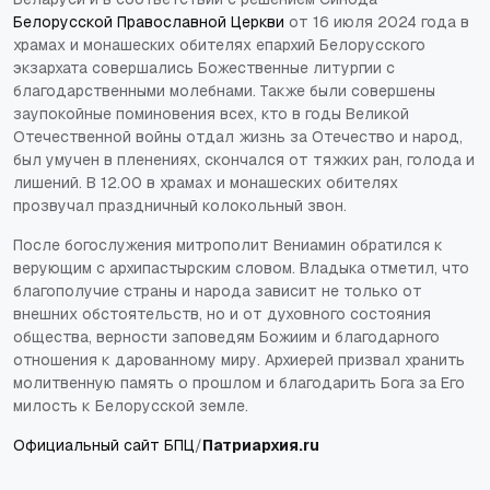
Белорусской Православной Церкви
от 16 июля 2024 года в
храмах и монашеских обителях епархий Белорусского
экзархата совершались Божественные литургии с
благодарственными молебнами. Также были совершены
заупокойные поминовения всех, кто в годы Великой
Отечественной войны отдал жизнь за Отечество и народ,
был умучен в пленениях, скончался от тяжких ран, голода и
лишений. В 12.00 в храмах и монашеских обителях
прозвучал праздничный колокольный звон.
После богослужения митрополит Вениамин обратился к
верующим с архипастырским словом. Владыка отметил, что
благополучие страны и народа зависит не только от
внешних обстоятельств, но и от духовного состояния
общества, верности заповедям Божиим и благодарного
отношения к дарованному миру. Архиерей призвал хранить
молитвенную память о прошлом и благодарить Бога за Его
милость к Белорусской земле.
Официальный сайт БПЦ
/
Патриархия.ru