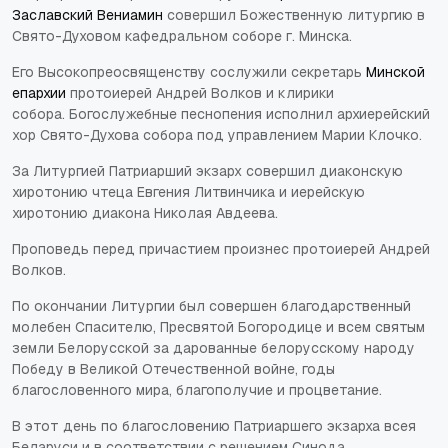
Заславский Вениамин
совершил Божественную литургию в
Свято-Духовом кафедральном соборе г. Минска.
Его Высокопреосвященству сослужили секретарь
Минской
епархии
протоиерей Андрей Волков и клирики
собора. Богослужебные песнопения исполнил архиерейский
хор Свято-Духова собора под управлением Марии Клочко.
За Литургией Патриарший экзарх совершил диаконскую
хиротонию чтеца Евгения Литвинчика и иерейскую
хиротонию диакона Николая Авдеева.
Проповедь перед причастием произнес протоиерей Андрей
Волков.
По окончании Литургии был совершен благодарственный
молебен Спасителю, Пресвятой Богородице и всем святым
земли Белорусской за дарованные белорусскому народу
Победу в Великой Отечественной войне, годы
благословенного мира, благополучие и процветание.
В этот день по благословению Патриаршего экзарха всея
Беларуси и в соответствии с решением Синода