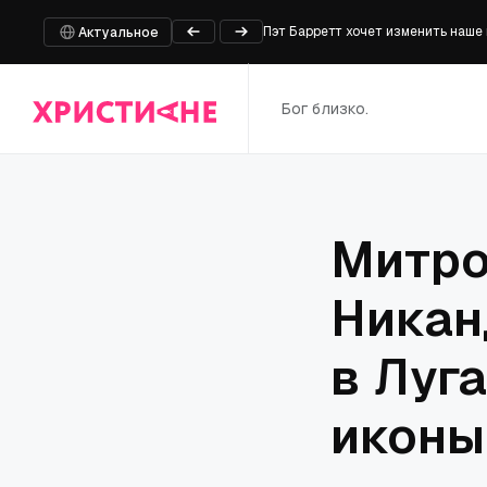
Пэт Барретт хочет изменить наше
Актуальное
Карсон Людерс знакомит новое пок
Италия: Папа Лев XIV в Ассизи в
Бог близко.
Белорусский экзархат и Белорусс
Всероссийская лидерская конфере
Митро
Никан
в Луг
иконы