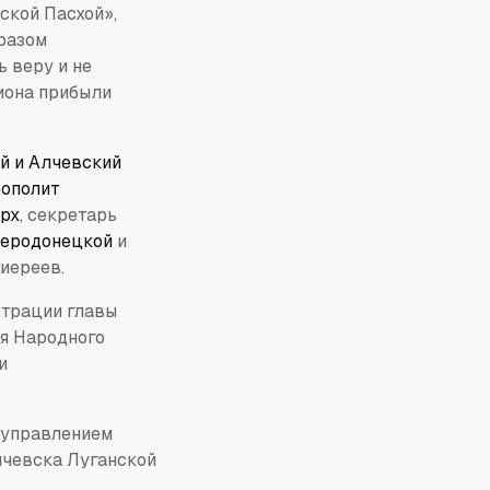
ской Пасхой»,
бразом
 веру и не
гиона прибыли
й и Алчевский
ополит
арх
, секретарь
еродонецкой
и
иереев.
страции главы
ля Народного
и
д управлением
Алчевска Луганской