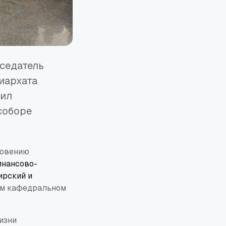
дседатель
иархата
шил
соборе
ловению
нансово-
ирский и
ом кафедральном
изни