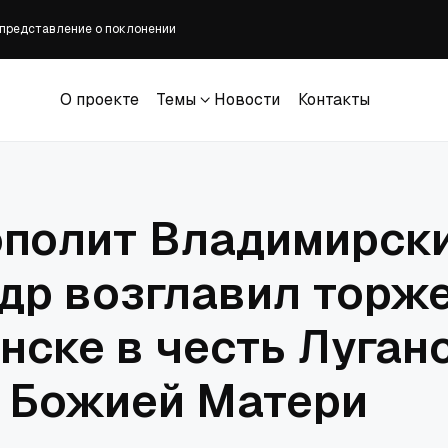
 представление о поклонении
оление с музыкой Petra в фильме «Beyond Belief»
стретится с европейской молодежью
О проекте
Темы
Новости
Контакты
кая железная дорога подписали соглашение о сотрудничестве
О проекте
Темы
Новости
Контакты
нция «Единство и ученичество» открывается в Москве
полит Владимирск
др возглавил торж
анске в честь Луган
 Божией Матери