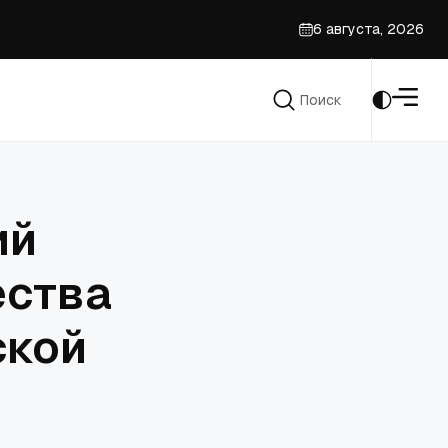
6 августа, 2026
Поиск
Поиск
ий
ества
ской