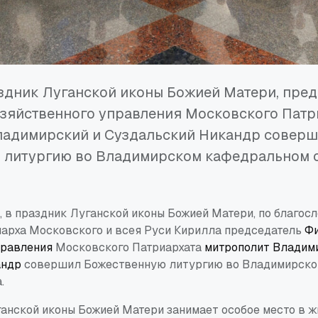
аздник Луганской иконы Божией Матери, пре
зяйственного управления Московского Патр
ладимирский и Суздальский Никандр совер
 литургию во Владимирском кафедральном 
, в праздник Луганской иконы Божией Матери, по благос
арха Московского и всея Руси Кирилла председатель
Фи
правления
Московского Патриархата
митрополит Владим
андр
совершил Божественную литургию во Владимирск
.
анской иконы Божией Матери занимает особое место в ж