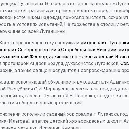
ующих Луганщины. В народе этот день называют «Луган
е тяжелые и трагические времена молитва перед этим о
юдей источником надежды, помогала выстоять, сохранить
ость в условиях испытаний. На торжества в столицу ре
ерующие со всей Луганщины.
 Высокопреосвященству сослужили
митрополит Лугански
рополит Северодонецкий и Старобельский Никодим
,
митр
 Камышинский Феодор
,
архиепископ Новопсковский Ирин
и
протоиерей Андрей Зозуля, духовенство Луганской,
Сев
архий, а также священнослужители, сопровождавшие арх
вовали исполняющий обязанности руководителя Админи
ой Республики О.И. Черноусов, заместитель председате
олесников, глава г. Луганска Я.В. Пащенко, представител
власти и общественных организаций.
снопения исполнили сводный хор храмов г. Луганска по
на (Ильгова), а также детский хор воскресных школ г. 
влением матушки Иулиании Куманец.