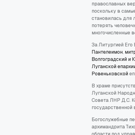
православных вер
поскольку в самы
становилась для л
потерять человечн
многочисленные в
За Литургией Его
Пантелеимон
,
мит
Волгоградский и
Луганской епархи
Ровеньковской
еп
В храме присутст
Луганской Народн
Совета ЛНР Д.С. К
государственной 
Богослужебные пе
архимандрита Тихо
области под упра