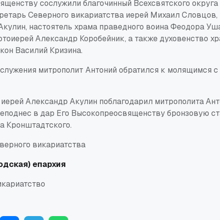
ященству сослужили благочинный Всехсвятского округа
кретарь Северного викариатства иерей Михаил Словцов,
Акулин, настоятель храма праведного воина Феодора Уш
тоиерей Александр Коробейник, а также духовенство хр
кон Василий Кризина.
ослужения митрополит Антоний обратился к молящимся с
 иерей Александр Акулин поблагодарил митрополита Ант
реподнес в дар Его Высокопреосвященству бронзовую ст
а Кронштадтского.
верного викариатства
одская) епархия
икариатство