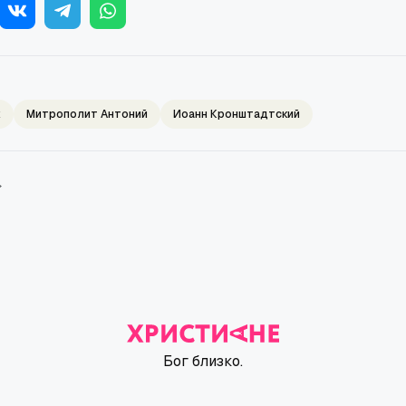
к
Митрополит Антоний
Иоанн Кронштадтский
→
Бог близко.