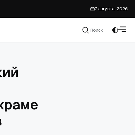
7 августа, 2026
ссу
Поиск
призыве духовенства
Поиск
кий
храме
в