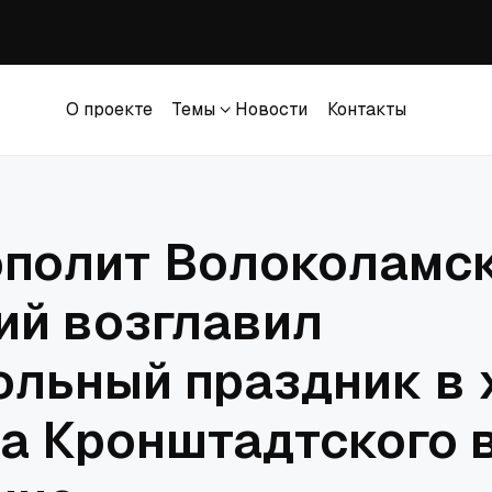
вана ответчиком в коллективном иске против церкви в Южной Каролине
за привлечение Энтони Фаучи к ответственности за неуважение к Конгре
О проекте
Темы
Новости
Контакты
ился перед церквями за исключение их из процесса изменения закона о 
О проекте
Темы
Новости
Контакты
зита представителя Ватикана в Москву
полит Волоколамс
ий возглавил
ольный праздник в 
а Кронштадтского 