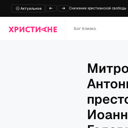
Снижение христианской свободы
Актуальное
Южная баптистская конвенция наз
Сенатский комитет проголосовал 
Бог близко.
Министр обороны Швейцарии извин
Стали известны новые детали ви
Митро
Антон
прест
Иоанн