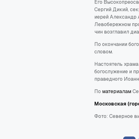
Его Высокопреосв
Сергий Дикий, се
иерей Александр 
Левобережном про
чин возглавил диа
По окончании бог
словом.
Настоятель храма
богослужение и п
праведного Иоанн
По
материалам
Се
Московская (гор
Фото: Северное в