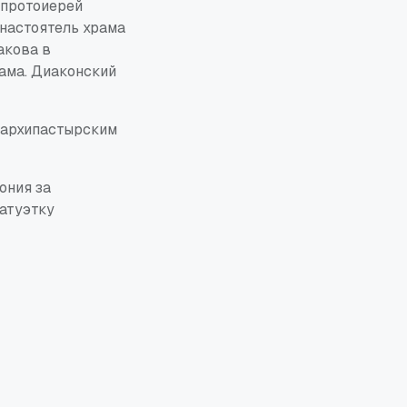
 протоиерей
 настоятель храма
акова в
ама. Диаконский
 архипастырским
ония за
атуэтку