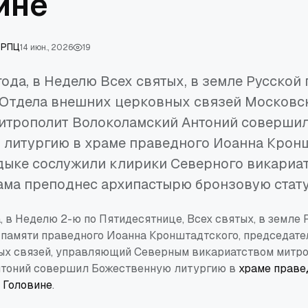
ине
 РПЦ
14 июн., 2026
19
года, в Неделю Всех святых, в земле Русской
 Отдела внешних церковных связей Московс
митрополит Волоколамский Антоний соверши
 литургию в храме праведного Иоанна Кронш
дыке сослужили клирики Северного викариат
ама преподнес архипастырю бронзовую стату
, в Неделю 2-ю по Пятидесятнице, Всех святых, в земле 
 памяти праведного Иоанна Кронштадтского, председате
х связей, управляющий Северным викариатством митр
нтоний совершил Божественную литургию в
храме праве
 Головине
.