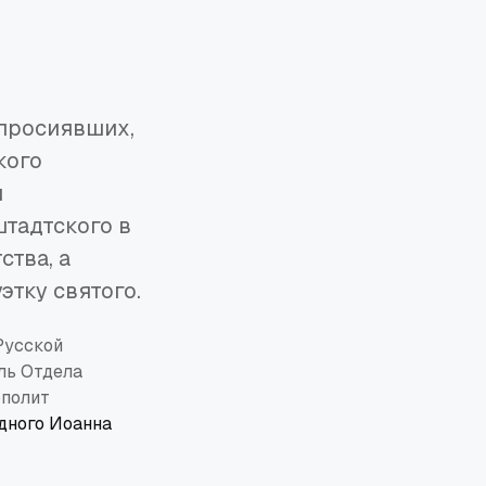
 просиявших,
кого
л
тадтского в
ства, а
этку святого.
Русской
ль Отдела
ополит
дного Иоанна