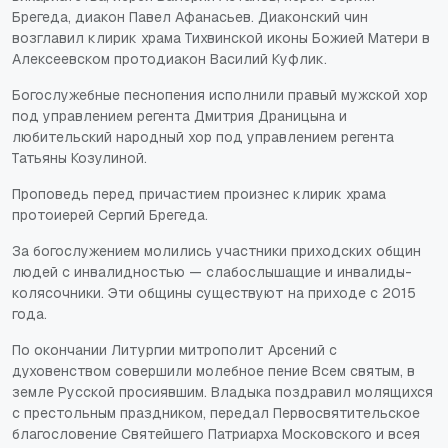
Брегеда, диакон Павел Афанасьев. Диаконский чин
возглавил клирик храма Тихвинской иконы Божией Матери в
Алексеевском протодиакон Василий Куфлик.
Богослужебные песнопения исполнили правый мужской хор
под управлением регента Дмитрия Драницына и
любительский народный хор под управлением регента
Татьяны Козулиной.
Проповедь перед причастием произнес клирик храма
протоиерей Сергий Брегеда.
За богослужением молились участники приходских общин
людей с инвалидностью — слабослышащие и инвалиды-
колясочники. Эти общины существуют на приходе с 2015
года.
По окончании Литургии митрополит Арсений с
духовенством совершили молебное пение Всем святым, в
земле Русской просиявшим. Владыка поздравил молящихся
с престольным праздником, передал Первосвятительское
благословение Святейшего Патриарха Московского и всея