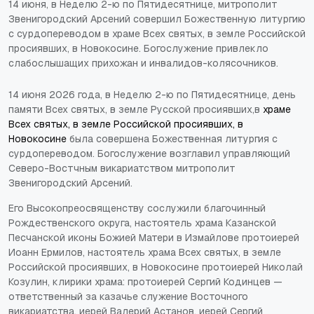
14 июня, в Неделю 2-ю по Пятидесятнице, митрополит
Звенигородский Арсений совершил Божественную литургию
с сурдопереводом в храме Всех святых, в земле Российской
просиявших, в Новокосине. Богослужение привлекло
слабослышащих прихожан и инвалидов-колясочников.
14 июня 2026 года, в Неделю 2-ю по Пятидесятнице, день
памяти Всех святых, в земле Русской просиявших,в
храме
Всех святых, в земле Российской просиявших, в
Новокосине
была совершена Божественная литургия с
сурдопереводом. Богослужение возглавил управляющий
Северо-Востчным викариатством митрополит
Звенигородский Арсений.
Его Высокопреосвященству сослужили благочинный
Рождественского округа, настоятель храма Казанской
Песчанской иконы Божией Матери в Измайлове протоиерей
Иоанн Ермилов, настоятель храма Всех святых, в земле
Российской просиявших, в Новокосине протоиерей Николай
Козулин, клирики храма: протоиерей Сергий Кодинцев —
ответственный за казачье служение Восточного
викариатства, иерей Валерий Астанов, иерей Сергий