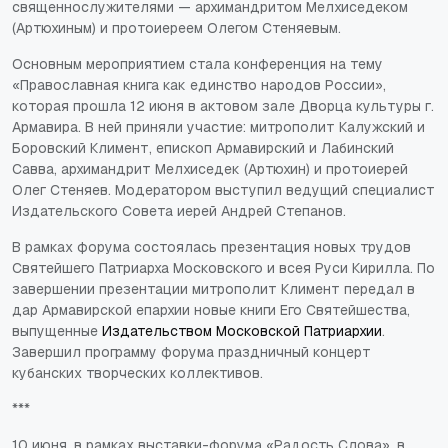
священнослужителями — архимандритом Мелхиседеком
(Артюхиным) и протоиереем Олегом Стеняевым.
Основным мероприятием стала конференция на тему
«Православная книга как единство народов России»,
которая прошла 12 июня в актовом зале Дворца культуры г.
Армавира. В ней приняли участие: митрополит Калужский и
Боровский Климент, епископ Армавирский и Лабинский
Савва, архимандрит Мелхиседек (Артюхин) и протоиерей
Олег Стеняев. Модератором выступил ведущий специалист
Издательского Совета иерей Андрей Степанов.
В рамках форума состоялась презентация новых трудов
Святейшего Патриарха Московского и всея Руси Кирилла. По
завершении презентации митрополит Климент передал в
дар Армавирской епархии новые книги Его Святейшества,
выпущенные
Издательством Московской Патриархии
.
Завершил программу форума праздничный концерт
кубанских творческих коллективов.
***
10 июня, в рамках выставки-форума «Радость Слова», в