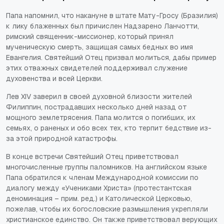
Папа напомнил, что накануне в штате Мату-Гросу (Бразилия)
к лику блаженных был причислен Надзарено Ланчотти,
римский священник-миссионер, который принял
мученическую смерть, защищая самых бедных во имя
Евангелия. Святейший Отец призвал молиться, дабы пример
этих отважных свидетелей поддерживал служение
духовенства и всей Церкви.
Лев XIV заверил в своей духовной близости жителей
Филиппин, пострадавших несколько дней назад от
мощного землетрясения. Папа молится о погибших, их
семьях, о раненых и обо всех тех, кто терпит бедствие из-
за этой природной катастрофы.
В конце встречи Святейший Отец приветствовал
многочисленные группы паломников. На английском языке
Папа обратился к членам Международной комиссии по
диалогу между «Учениками Христа» (
протестантская
деноминация – прим. ред.
) и Католической Церковью,
пожелав, чтобы их богословские размышления укрепляли
христианское единство. Он также приветствовал верующих