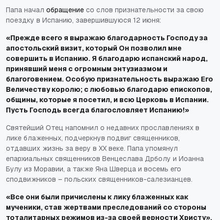
Папа начал
обращение
со слов признательности за свою
поездку в Испанию, завершившуюся 12 июня:
«Прежде всего я выражаю благодарность Господу за
апостольский визит, который Он позволил мне
совершить в Испанию. Я благодарю испанский народ,
принявший меня с огромным энтузиазмом и
благоговением. Особую признательность выражаю Его
Величеству королю; с любовью благодарю епископов,
общины, которые я посетил, и всю Церковь в Испании.
Пусть Господь всегда благословляет Испанию!»
Святейший Отец напомнил о недавних прославлениях в
лике блаженных, подчеркнув подвиг священников,
отдавших жизнь за веру в XX веке. Папа упомянул
епархиальных священников Венцеслава Дрболу и Иоанна
Булу из Моравии, а также Яна Шверца и восемь его
сподвижников – польских священников-салезианцев.
«Все они были причислены к лику блаженных как
мученики, став жертвами преследований со стороны
тоталитарных режимов из-за своей верности Христу».