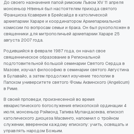
До своего назначения папой римским Львом XIV 11 апреля
монсеньор Нгвенья был настоятелем прихода святого
Франциска Ксаверия в Брейсайде в католической
архиепархии Хараре и координатором Архиепархиальной
комиссии по вопросам семьи и брака. Он был рукоположен в
священники для митрополичьей архиепархии Хараре 25
августа 2007 года.
Родившийся в феврале 1987 года, он начал свое
священническое образование в Региональной
подготовительной большой семинарии Святого Сердца в
Мазове, изучал философию в семинарии святого Августина
в Булавайо, а затем продолжил изучение теологии в
Папском университете святого Фомы Аквинского (Angelicum)
в Риме.
В своей прповеди, произнесенной во время
евхаристического богослужения епископской ординации 4
июля, монсеньор Рэймонд Тапива Мупандасеква, епископ
католического диоцеза Масвинго, напомнил о тройном
служении, вверенном каждому епископу: учить, освящать и
управлять народом Божьим.