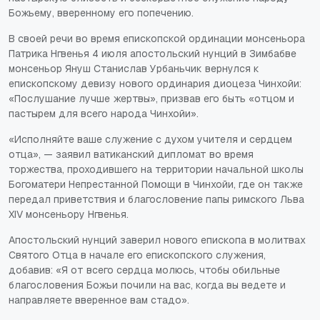
Божьему, вверенному его попечению.
В своей речи во время епископской ординации монсеньора
Патрика Нгвенья 4 июля апостольский нунций в Зимбабве
монсеньор Януш Станислав Урбаньчик вернулся к
епископскому девизу нового ординария диоцеза Чинхойи:
«Послушание лучше жертвы», призвав его быть «отцом и
пастырем для всего народа Чинхойи».
«Исполняйте ваше служение с духом учителя и сердцем
отца», — заявил ватиканский дипломат во время
торжества, проходившего на территории начальной школы
Богоматери Непрестанной Помощи в Чинхойи, где он также
передал приветствия и благословение папы римского Льва
XIV монсеньору Нгвенья.
Апостольский нунций заверил нового епископа в молитвах
Святого Отца в начале его епископского служения,
добавив: «Я от всего сердца молюсь, чтобы обильные
благословения Божьи почили на вас, когда вы ведете и
направляете вверенное вам стадо».