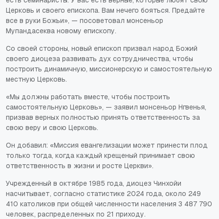
есть семинаристы. У вас есть верные, которые любят свою
Церковь и своего епископа. Вам нечего бояться. Предайте
все в руки Божьи», — посоветовал монсеньор
Мупандасеква новому епископу.
Со своей стороны, новый епископ призвал народ Божий
своего диоцеза развивать дух сотрудничества, чтобы
построить динамичную, миссионерскую и самостоятельную
местную Церковь.
«Мы должны работать вместе, чтобы построить
самостоятельную Церковь», — заявил монсеньор Нгвенья,
призвав верных полностью принять ответственность за
свою веру и свою Церковь.
Он добавил: «Миссия евангелизации может принести плод
только тогда, когда каждый крещеный принимает свою
ответственность в жизни и росте Церкви».
Учрежденный в октябре 1985 года, диоцез Чинхойи
насчитывает, согласно статистике 2024 года, около 249
410 католиков при общей численности населения 3 487 790
человек, распределенных по 21 приходу.