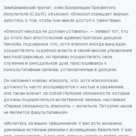
Зимбабвийский прелат, член Конгрегации Пресвятого
Искупителя (C.Ss.R.), объяснил: «Епископ освящает верных,
заботясь о том, чтобы они имели доступ к таинствам».
«Епископ никогда не должен уставать», — заявил тот, кто
до этого был апостольским администратором диоцеза
Чинхойи, подчеркнув, что, хотя епископ иногда вынужден
осуществлять судебную власть в своей миссии управления
местной Церковью, он призван осуществлять свое
служение в синодальном духе, прислушиваясь к
консультативным органам, установленным в диоцезе.
Он напомнил новому епископу, что, хотя епископская
должность часто ассоциируется с честью и уважением,
она также влечет за собой глубокие обязанности, которые
должны подкрепляться молитвенной жизнью, настаивая:
«Первая обязанность епископа — молиться. Литургия часов
не является факультативной».
«Молитесь за ваших священников. У вас есть монахини,
движимые истинным рвением к возвещению Евангелия. У вас