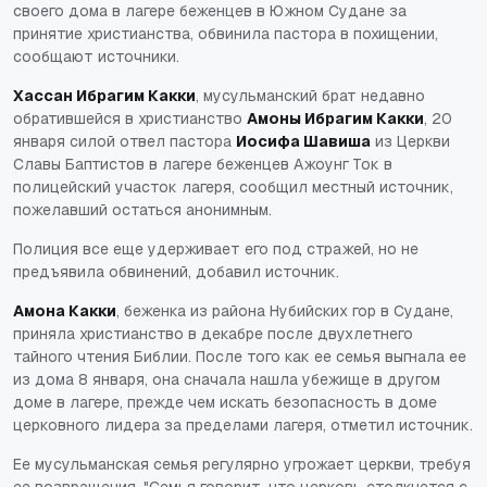
своего дома в лагере беженцев в Южном Судане за
принятие христианства, обвинила пастора в похищении,
сообщают источники.
Хассан Ибрагим Какки
, мусульманский брат недавно
обратившейся в христианство
Амоны Ибрагим Какки
, 20
января силой отвел пастора
Иосифа Шавиша
из Церкви
Славы Баптистов в лагере беженцев Ажоунг Ток в
полицейский участок лагеря, сообщил местный источник,
пожелавший остаться анонимным.
Полиция все еще удерживает его под стражей, но не
предъявила обвинений, добавил источник.
Амона Какки
, беженка из района Нубийских гор в Судане,
приняла христианство в декабре после двухлетнего
тайного чтения Библии. После того как ее семья выгнала ее
из дома 8 января, она сначала нашла убежище в другом
доме в лагере, прежде чем искать безопасность в доме
церковного лидера за пределами лагеря, отметил источник.
Ее мусульманская семья регулярно угрожает церкви, требуя
ее возвращения. "Семья говорит, что церковь столкнется с