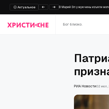
В Марий Эл у мужчины изъяли моп
Актуальное
Университет штата Оклахома пере
MotionPlus и Braille выпускают вт
Бог близко.
Алжирские христиане вынуждены у
Молодые люди вдвое чаще хотят бо
Патри
призн
РИА Новости
02 июл.,