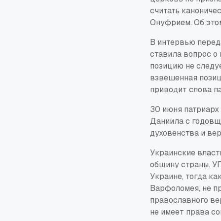
считать канониче
Онуфрием. Об это
В интервью перед
ставила вопрос о 
позицию не следуе
взвешенная позиц
приводит слова п
30 июня патриарх
Даниила с годовщ
духовенства и ве
Украинские власт
общину страны. У
Украине, тогда ка
Варфоломея, не п
православного ве
не имеет права со