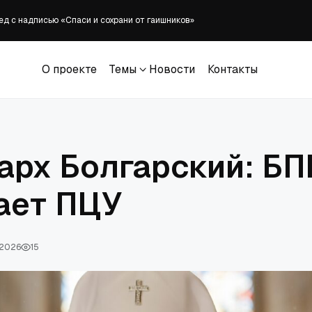
ед с надписью «Спаси и сохрани от гаишников»
вёл советника, отчитавшего студента за чествование Чарли Кирка
орой сингл; EP скоро выйдет
О проекте
Темы
Новости
Контакты
йти в подполье, пока протестантские церкви остаются закрытыми
О проекте
Темы
Новости
Контакты
льше литургии и структуры в церкви: Lifeway
арх Болгарский: БП
ает ПЦУ
 2026
15