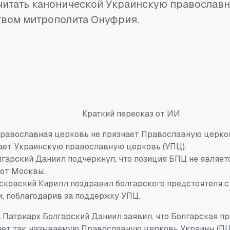
читать канонической Украинскую православ
твом митрополита Онуфрия.
Краткий пересказ от ИИ
православная церковь не признает Православную церко
ает Украинскую православную церковь (УПЦ).
гарский Даниил подчеркнул, что позиция БПЦ не являет
 от Москвы.
сковский Кирилл поздравил болгарского предстоятеля 
, поблагодарив за поддержку УПЦ.
.
Патриарх Болгарский Даниил заявил, что Болгарская п
ает так называемую Православную церковь Украины (ПЦ