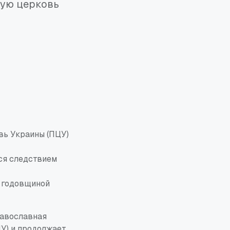
ную церковь
вь Украины (ПЦУ)
ся следствием
с годовщиной
равославная
У) и продолжает