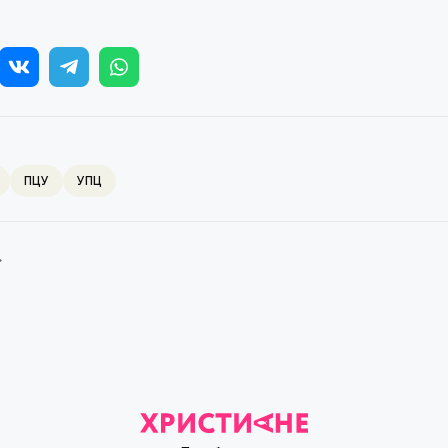
ПЦУ
УПЦ
→