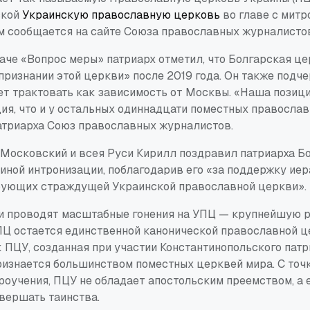
ской
Украинскую православную церковь
во главе с митр
м сообщается на сайте Союза православных журналисто
аче «Вопрос меры» патриарх отметил, что Болгарская ц
признании этой церкви» после 2019 года. Он также подче
т трактовать как зависимость от Москвы. «Наша позиция
ия, что и у остальных одиннадцати поместных правосла
атриарха Союз православных журналистов.
 Московский и всея Руси Кирилл поздравил патриарха Б
иной интронизации, поблагодарив его «за поддержку иер
рующих страждущей Украинской православной церкви».
и проводят масштабные гонения на УПЦ — крупнейшую 
ПЦ остается единственной канонической православной 
к ПЦУ, созданная при участии Константинопольского пат
ризнается большинством поместных церквей мира. С точ
роучения, ПЦУ не обладает апостольским преемством, а 
вершать таинства.