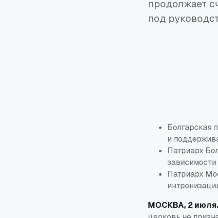
продолжает с
под руководс
Болгарская 
и поддержив
Патриарх Бол
зависимости
Патриарх Мо
интронизации
МОСКВА, 2 июля
церковь не призн