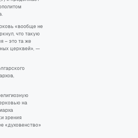
ополитом
в.
ерковь «вообще не
ркнул, что такую
 – это та же
вных церквей», —
олгарского
архов,
религиозную
церковью на
риарха
ки зрения
ее «духовенство»