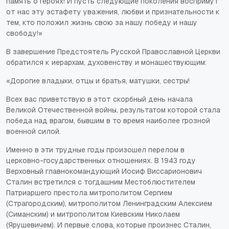
память о героях! И пусть следующие поколения воспримут
от нас эту эстафету уважения, любви и признательности к
тем, кто положил жизнь свою за нашу победу и нашу
свободу!»
В завершение Предстоятель Русской Православной Церкви
обратился к иерархам, духовенству и монашествующим:
«Дорогие владыки, отцы и братья, матушки, сестры!
Всех вас приветствую в этот скорбный день начала
Великой Отечественной войны, результатом которой стала
победа над врагом, бывшим в то время наиболее грозной
военной силой.
Именно в эти трудные годы произошел перелом в
церковно-государственных отношениях. В 1943 году
Верховный главнокомандующий Иосиф Виссарионович
Сталин встретился с тогдашним Местоблюстителем
Патриаршего престола митрополитом Сергием
(Страгородским), митрополитом Ленинградским Алексием
(Симанским) и митрополитом Киевским Николаем
(Ярушевичем). И первые слова, которые произнес Сталин,