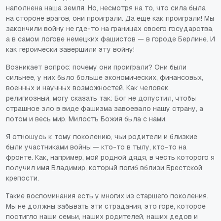
наполнена наша земля. Но, несмотря на то, что сила была
на стороне врагов, они проиграли. Да еще как проиграли! Мы
закончили войну не где-то на границах своего государства,
а в самом логове немецких фашистов — в городе Берлине. И
как героически завершили эту войну!
Возникает вопрос: почему они проиграли? Они были
сильнее, у них было больше экономических, финансовых,
военных и научных возможностей. Как человек
религиозный, могу сказать так: Бог не допустил, чтобы
страшное зло в виде фашизма завоевало нашу страну, а
потом и весь мир. Милость Божия была с нами.
Я отношусь к тому поколению, чьи родители и близкие
были участниками войны — кто-то в тылу, кто-то на
фронте. Как, например, мой родной дядя, в честь которого я
получил имя Владимир, который погиб вблизи Брестской
крепости.
Такие воспоминания есть у многих из старшего поколения.
Мы не должны забывать эти страдания, это горе, которое
постигло наши семьи, наших родителей, наших дедов и