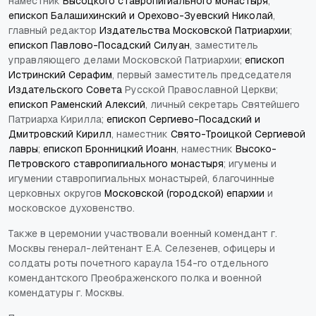
наместник
Высоцкого ставропигиального монастыря
;
епископ Балашихинский и Орехово-Зуевский Николай
,
главный редактор
Издательства Московской Патриархии
;
епископ Павлово-Посадский Силуан
, заместитель
управляющего делами Московской Патриархии;
епископ
Истринский Серафим
, первый заместитель председателя
Издательского Совета
Русской Православной Церкви;
епископ Раменский Алексий
, личный секретарь Святейшего
Патриарха Кирилла;
епископ Сергиево-Посадский и
Дмитровский Кирилл
, наместник
Свято-Троицкой Сергиевой
лавры
;
епископ Бронницкий Иоанн
, наместник
Высоко-
Петровского ставропигиального монастыря
; игумены и
игумении ставропигиальных монастырей, благочинные
церковных округов
Московской (городской) епархии
и
московское духовенство.
Также в церемонии участвовали военный комендант г.
Москвы генерал-лейтенант Е.А. Селезенев, офицеры и
солдаты роты почетного караула 154-го отдельного
комендантского Преображенского полка и военной
комендатуры г. Москвы.