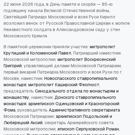
22 июня 2026 года, в День памяти и скорби — 85-ю
годовщину начала Великой Отечественной войны,
Святейший Патриарх Московский и всея Руси Кирилл
возложил венок от Русской Православной Церкви к могиле
Неизвестного солдата в Александровском саду у стен
Московского Кремля.
В памятной церемонии приняли участие:
митрополит
Крутицкий и Коломенский Павел
, Патриарший наместник
Московской митрополии;
митрополит Воскресенский
Григорий
, управляющий делами Московской Патриархии,
первый викарий Патриарха Московского и всея Руси по г.
Москве, наместник
Новоспасского ставропигиального
монастыря
;
митрополит Каширский Феогност
,
председатель
Синодального отдела по монастырям и
монашеству
, наместник
Донского ставропигиального
монастыря
;
архиепископ Одинцовский и Красногорский
Фома
, руководитель
Административного секретариата
Московской Патриархии;
архиепископ Подольский и
Люберецкий Аксий
, секретарь Архиерейского совета
Московской митрополии;
епископ Серпуховской Роман
,