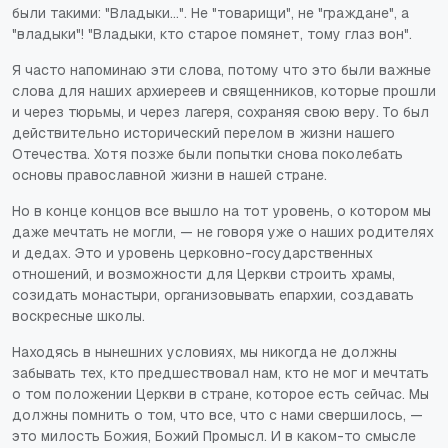
были такими: "Владыки…". Не "товарищи", не "граждане", а
"владыки"! "Владыки, кто старое помянет, тому глаз вон".
Я часто напоминаю эти слова, потому что это были важные
слова для наших архиереев и священников, которые прошли
и через тюрьмы, и через лагеря, сохраняя свою веру. То был
действительно исторический перелом в жизни нашего
Отечества. Хотя позже были попытки снова поколебать
основы православной жизни в нашей стране.
Но в конце концов все вышло на тот уровень, о котором мы
даже мечтать не могли, — не говоря уже о наших родителях
и дедах. Это и уровень церковно-государственных
отношений, и возможности для Церкви строить храмы,
созидать монастыри, организовывать епархии, создавать
воскресные школы.
Находясь в нынешних условиях, мы никогда не должны
забывать тех, кто предшествовал нам, кто не мог и мечтать
о том положении Церкви в стране, которое есть сейчас. Мы
должны помнить о том, что все, что с нами свершилось, —
это милость Божия, Божий Промысл. И в каком-то смысле