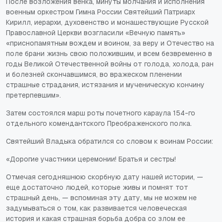
После возложения венка, минуты молчания и исполнения
военным оркестром Гимна России Святейший Патриарх
Кирилл, иерархи, духовенство и монашествующие Русской
Православной Церкви возгласили «Вечную память»
«
приснопамятным вождем и воином, за веру и Отечество на
поле брани жизнь свою положившим, и всем безвременно в
годы Великой Отечественной войны от голода, холода, ран
и болезней скончавшимся, во вражеском пленении
страшные страдания, истязания и мученическую кончину
претерпевшим
».
Затем состоялся марш роты почетного караула 154-го
отдельного комендантского Преображенского полка.
Святейший Владыка обратился со словом к воинам России:
«Дорогие участники церемонии! Братья и сестры!
Отмечая сегодняшнюю скорбную дату нашей истории, —
еще достаточно людей, которые живы и помнят тот
страшный день, — вспоминая эту дату, мы не можем не
задумываться о том, как развивается человеческая
история и какая страшная борьба добра со злом ее