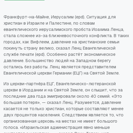
Франкфурт-на-Майне, Иерусалим (epd). Ситуация для
христиан в Израиле и Палестине, по словам
евангелического иерусалимского пробста Иоахима Ленца,
стала сложнее из-за ближневосточного конфликта. В таких
городах, как Вифлеем, давление на христианские семьи
покинуть страну велико, сказал Ленц Евангелической
службе печати (epd). Особенно растёт экономическое
давление. Большинство людей на Западном берегу
остались без работы. Ленц является представителем
Евангелической церкви Германии (ЕЦГ) на Святой Земле.
Из церкви-партнёра ЕЦГ, Евангелическо-лютеранской
церкви в Иордании и на Святой Земле, он слышит, что за
последние два года эмигрировали около 40 семей. «Это
большая потеря», — сказал Ленц. Разумеется, давление
касается не только христиан, которые составляют менее
двух процентов населения. Следствием является то, что
организованная церковь на местах не имеет большого
голоса. «Израильская администрация явно меньше