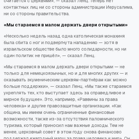
считается с церквями», — сказал Ленц. Теперь нет
контактных лиц ни со стороны администрации Иерусалима,
ни со стороны правительства.
«Мы стараемся в малом держать двери открытыми»
«Несколько недель назад одна католическая монахиня
была сбита с ног и подвергнута нападению — хотя в
израильском обществе было много солидарности, но ни
один политик не пришёл», — сказал Ленц.
«Мы стараемся в малом держать двери открытыми — не
только для немецкоязычных, но и для многих других — и
оказывать экуменическим церквям-партнёрам как можно
больше поддержки», — сказал Ленц. «Мы также стараемся
укреплять тех, кто выступает здесь за справедливое и
мирное будущее». Это, например, «Раввины за права
человека» и другие правозащитные организации. «Как
община, мы имеем очень ограниченные финансовые
возможности, также из-за отсутствия паломнического
туризма, который приносил нам важные доходы. Тем не
менее, церковный совет в этом году снова финансово
поддержал ежегодный марш за права человека и мир». Он