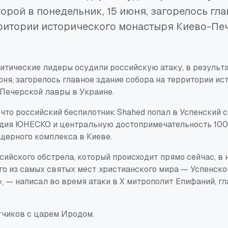
торой в понедельник, 15 июня, загорелось гл
рритории исторического монастыря Киево-Пе
итические лидеры осудили российскую атаку, в результа
юня, загорелось главное здание собора на территории ис
Печерской лавры в Украине.
 что российский беспилотник Shahed попал в Успенский 
дия ЮНЕСКО и центральную достопримечательность 100
щерного комплекса в Киеве.
сийского обстрела, который происходит прямо сейчас, в н
го из самых святых мест христианского мира — Успенско
, — написал во время атаки в X митрополит Епифаний, г
тчиков с царем Иродом.