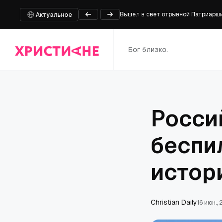
Вышел в свет отрывной Патриарши
Актуальное
Католикос всех армян прибыл в су
Главный раввин России рассказал
После суда большинство желавших
Бог близко.
Главный раввин объяснил, почему 
Росси
беспи
истор
Christian Daily
16 июн.,