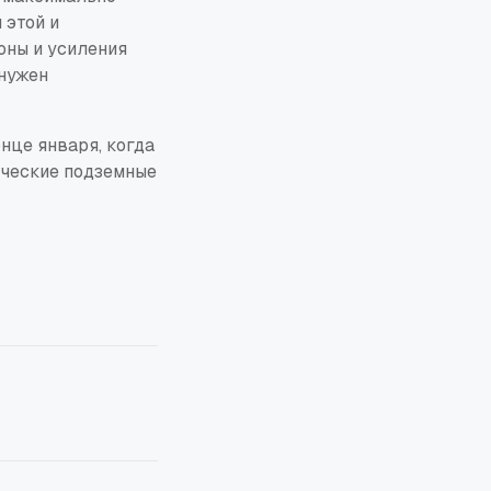
 этой и
оны и усиления
 нужен
нце января, когда
ические подземные