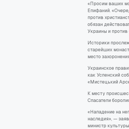
«Просим ваших мо
Епифаний. «Очере
против христианст
обязан действова
Украины и против
Историки прослежи
старейших монаст
место захоронени
Украинское прави
как Успенский со
«Мистецький Арсе
К месту происшес
Спасатели боролис
«Нападение на не
наследия», — зая
министр культуры.