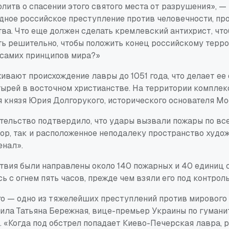
литв о спасении этого святого места от разрушения», —
дное российское преступление против человечности, про
ва. Что еще должен сделать кремлевский антихрист, что
ть решительно, чтобы положить конец российскому терр
 самих принципов мира?»
вают происхождение лавры до 1051 года, что делает ее 
ырей в восточном христианстве. На территории комплек
я князя Юрия Долгорукого, исторического основателя Мо
тельство подтвердило, что удары вызвали пожары по все
бор, так и расположенное неподалеку пространство худо
нал».
твия были направлены около 140 пожарных и 40 единиц 
ь с огнем пять часов, прежде чем взяли его под контроль
го — одно из тяжелейших преступлений против мирового
вила Татьяна Бережная, вице-премьер Украины по гумани
 «Когда под обстрел попадает Киево-Печерская лавра, р