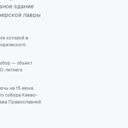
авное здание
черской лавры
те которой в
торического
собор — объект
0-летнего
очь на 15 июня,
го собора Киево-
лава Православной