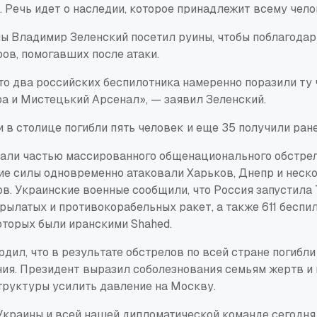
. Речь идет о наследии, которое принадлежит всему чело
ы Владимир Зеленский посетил руины, чтобы поблагода
ов, помогавших после атаки.
о два российских беспилотника намеренно поразили ту ч
а и Мистецький Арсенал», — заявил Зеленский.
и в столице погибли пять человек и еще 35 получили ран
тали частью массированного общенационального обстрел
кие силы одновременно атаковали Харьков, Днепр и неск
в. Украинские военные сообщили, что Россия запустила
рылатых и противокорабельных ракет, а также 611 беспи
оторых были иранскими Shahed.
дил, что в результате обстрелов по всей стране погибли 
ния. Президент выразил соболезнования семьям жертв и
руктуры усилить давление на Москву.
краины и всей нашей дипломатической команде сегодня