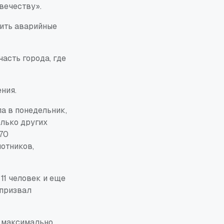
вечеству».
рить аварийные
асть города, где
ения.
а в понедельник,
олько других
 70
лотников,
11 человек и еще
 призвал
 максимально