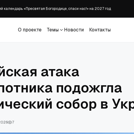
й календарь «Пресвятая Богородице, спаси нас!» на 2027 год
д, где рассматривается его дело
 о допустимости ЭКО в иудаизме
 развестись сохраняют брак, рассказал раввин
О проекте
Темы
Новости
Контакты
иудею легче пить чай у нееврея
О проекте
Темы
Новости
Контакты
йская атака
лотника подожгла
ический собор в Ук
 2026
7