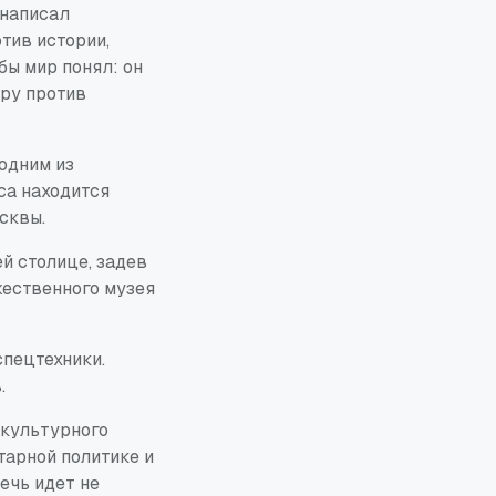
 написал
тив истории,
бы мир понял: он
ору против
одним из
са находится
сквы.
й столице, задев
жественного музея
спецтехники.
.
 культурного
тарной политике и
ечь идет не