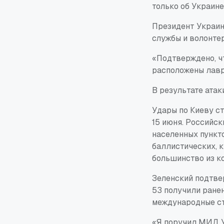
только об Украине
Президент Украин
службы и волонтер
«Подтверждено, чт
расположены лавр
В результате атак
Удары по Киеву с
15 июня. Российс
населенных пункто
баллистических, к
большинство из к
Зеленский подтвер
53 получили ране
международные ст
«Я поручил МИД У