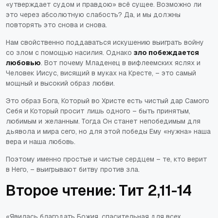
«утверждает судом и правдою» всё сущее. Возможно ли
это через абсолютную слабость? Да, и мы должны
повторять это снова и снова.
Нам свойственно поддаваться искушению выиграть войну
со злом с помощью насилия. Однако
зло побеждается
любовью
. Вот почему Младенец в вифлеемских яслях и
Человек Иисус, висящий в муках на Кресте, – это самый
мощный и высокий образ любви.
Это образ Бога, Который во Христе есть чистый дар Самого
Себя и Который просит лишь одного – быть принятым,
любимым и желанным. Тогда Он станет непобедимым для
дьявола и мира сего, но для этой победы Ему «нужна» наша
вера и наша любовь.
Поэтому именно простые и чистые сердцем – те, кто верит
в Него, – выигрывают битву против зла.
Второе чтение: Тит 2,11-14
«Явилась благодать Божия, спасительная для всех