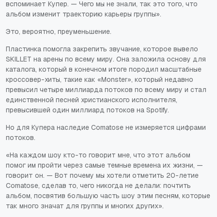
вспоминает Купер. — Чего мы не знали, так это того, что
альбом изменит траекторию карьеры группы».
Это, вероятно, преуменьшение.
Пластинка помогла закрепить звучание, которое вывело
SKILLET на арены по всему миру. Она заложила основу для
каталога, который в конечном итоге породил масштабные
кроссовер-хиты, такие как «Monster», который недавно
превысил четыре миллиарда потоков по всему миру и стал
единственной песней христианского исполнителя,
превысившей один миллиард потоков на Spotify.
Но для Купера наследие Comatose не измеряется цифрами
потоков.
«На каждом шоу кто-то говорит мне, что этот альбом
помог им пройти через самые темные времена их жизни, —
говорит он. — Вот почему мы хотели отметить 20-летие
Comatose, сделав то, чего никогда не делали: почтить
альбом, посвятив большую часть шоу этим песням, которые
так много значат для группы и многих других».