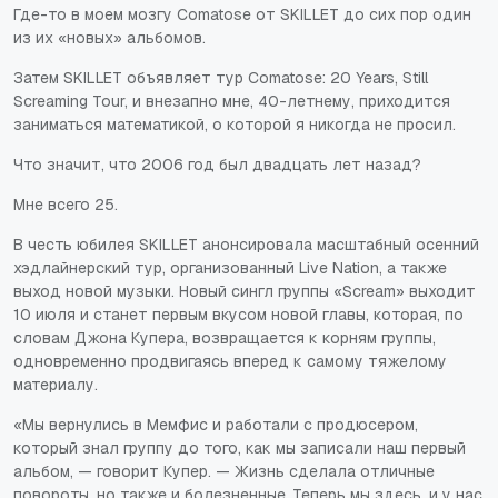
Где-то в моем мозгу Comatose от SKILLET до сих пор один
из их «новых» альбомов.
Затем SKILLET объявляет тур Comatose: 20 Years, Still
Screaming Tour, и внезапно мне, 40-летнему, приходится
заниматься математикой, о которой я никогда не просил.
Что значит, что 2006 год был двадцать лет назад?
Мне всего 25.
В честь юбилея SKILLET анонсировала масштабный осенний
хэдлайнерский тур, организованный Live Nation, а также
выход новой музыки. Новый сингл группы «Scream» выходит
10 июля и станет первым вкусом новой главы, которая, по
словам Джона Купера, возвращается к корням группы,
одновременно продвигаясь вперед к самому тяжелому
материалу.
«Мы вернулись в Мемфис и работали с продюсером,
который знал группу до того, как мы записали наш первый
альбом, — говорит Купер. — Жизнь сделала отличные
повороты, но также и болезненные. Теперь мы здесь, и у нас