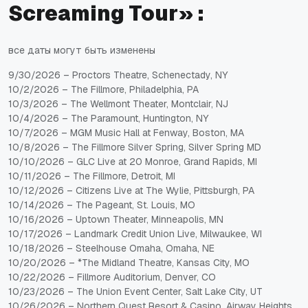
Screaming Tour»
:
все даты могут быть изменены
9/30/2026
– Proctors Theatre, Schenectady, NY
10/2/2026
– The Fillmore, Philadelphia, PA
10/3/2026
– The Wellmont Theater, Montclair, NJ
10/4/2026
– The Paramount, Huntington, NY
10/7/2026
– MGM Music Hall at Fenway, Boston, MA
10/8/2026
– The Fillmore Silver Spring, Silver Spring MD
10/10/2026
– GLC Live at 20 Monroe, Grand Rapids, MI
10/11/2026
– The Fillmore, Detroit, MI
10/12/2026
– Citizens Live at The Wylie, Pittsburgh, PA
10/14/2026
– The Pageant, St. Louis, MO
10/16/2026
– Uptown Theater, Minneapolis, MN
10/17/2026
– Landmark Credit Union Live, Milwaukee, WI
10/18/2026
– Steelhouse Omaha, Omaha, NE
10/20/2026
– *The Midland Theatre, Kansas City, MO
10/22/2026
– Fillmore Auditorium, Denver, CO
10/23/2026
– The Union Event Center,
Salt Lake City, UT
10/26/2026
– Northern Quest Resort & Casino, Airway Heights,