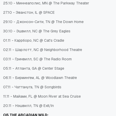
25.10 - Миннеаполис, MN @ The Parkway Theater
27.10 - Эванстон, IL @ SPACE
29.10 - Джонсон-Сити, TN @ The Down Home
30.10 - Эшвилл, NC @ The Grey Eagles
01.11 - Каррборо, NC @ Cat's Cradle
02.11 - Шарлотт, NC @ Neighborhood Theatre
03.11 - Гринвилл, SC @ The Radio Room
05.11 - Атланта, GA @ Center Stage
06.11 - Бирмингем, AL @ Woodlawn Theatre
07.11 - Чаттануга, TN @ Songbirds
11.11 - Майами, FL @ Moon River at Sea Cruise
20.11 - Нэшвилл, TN @ Exit/In
ОБ THE ARCADIAN WILD: