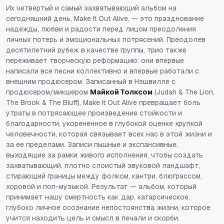
Их четвертый и самый захватывающий альбом на
сегодняшний день,
Make It Out Alive
, — это празднование
надежды, любви и радости перед лицом преодоления
личных потерь и эмоциональных потрясений. Преодолев
десятилетний рубеж в качестве группы, трио также
переживает творческую реформацию: они впервые
написали все песни коллективно и впервые работали с
внешним продюсером. Записанный в Нэшвилле с
продюсером/микшером
Майкой Толксом
(Judah & The Lion,
The Brook & The Bluff),
Make It Out Alive
превращает боль
утраты в потрясающее произведение стойкости и
благодарности, укорененное в глубокой оценке хрупкой
человечности, которая связывает всех нас в этой жизни и
за ее пределами. Записи пышные и экспансивные,
выходящие за рамки живого исполнения, чтобы создать
захватывающий, плотно слоистый звуковой ландшафт,
стирающий границы между фолком, кантри, блюграссом,
хоровой и поп-музыкой. Результат — альбом, который
принимает нашу смертность как дар, катарсическое,
глубоко личное осознание непостоянства жизни, которое
учится находить цель и смысл в печали и скорби.