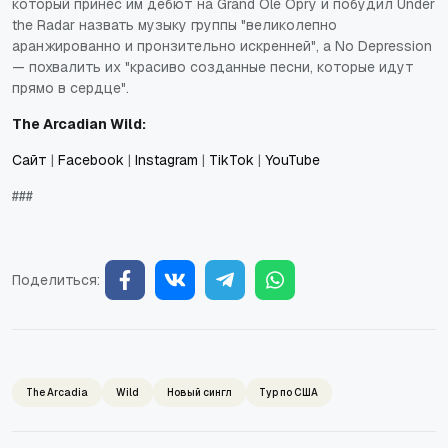
который принес им дебют на Grand Ole Opry и побудил
Under
the Radar
назвать музыку группы "великолепно
аранжированно и пронзительно искренней", а
No Depression
— похвалить их "красиво созданные песни, которые идут
прямо в сердце".
The Arcadian Wild:
Сайт
|
Facebook
|
Instagram
|
TikTok
|
YouTube
###
Поделиться:
The Arcadia
Wild
Новый сингл
Тур по США