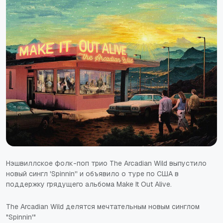
Нэшвиллское фолк-поп трио The Arcadian Wild выпустило
новый сингл 'Spinnin'' и объявило о туре по США в
поддержку грядущего альбома Make It Out Alive.
The Arcadian Wild делятся мечтательным новым синглом
"Spinnin'"