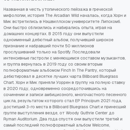
Названная в честь утопического пейзажа в греческой
мифологии, история The Arcadian Wild началась, когда Хорн и
Мик встретились в Нэшвиллском университете Липскомб.
Они быстро сблизились и набирались опыта, играя на
домашних концертах. В 2015 году они выпустили
одноименный дебютный альбом, получивший широкое
признание и набравший почти 50 миллионов
прослушиваний только на Spotify. Последовали
интенсивные гастроли с меняющимся составом музыкантов,
и группа вернулась в 2019 году со своим вторым
полноформатным альбомом
Finch In The Pantry
, который
дебютировал в десятке лучших чарта Billboard Bluegrass
Chart. Хорн и Мик приняли Уоррен в группу на полную ставку
в 2020 году, одновременно сосредоточившись на
сочинении и записи амбициозного, многочастного песенного
цикла, результатом которого стал EP
Principum
2021 года,
достигший 3-го места в Billboard Bluegrass Chart и принесший
группе выступления везде, от Woody Guthrie Center до
Ryman Auditorium. Два года спустя они выпустили третий и
самый последний полноформатный альбом
Welcome
,