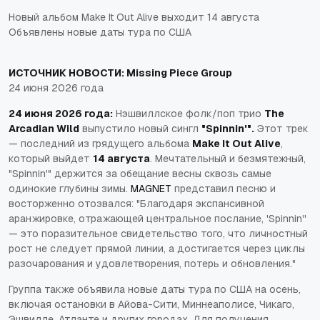
Новый альбом Make It Out Alive выходит 14 августа
Объявлены новые даты тура по США
ИСТОЧНИК НОВОСТИ:
Missing Piece Group
24 июня 2026 года
24 июня 2026 года:
Нэшвиллское фолк/поп трио
The
Arcadian Wild
выпустило новый сингл
"Spinnin'".
Этот трек
— последний из грядущего альбома
Make It Out Alive
,
который выйдет
14 августа
. Мечтательный и безмятежный,
"Spinnin'" держится за обещание весны сквозь самые
одинокие глубины зимы.
MAGNET
представил песню и
восторженно отозвался: "Благодаря экспансивной
аранжировке, отражающей центральное послание, 'Spinnin''
— это поразительное свидетельство того, что личностный
рост не следует прямой линии, а достигается через циклы
разочарования и удовлетворения, потерь и обновления."
Группа также объявила новые даты тура по США на осень,
включая остановки в Айова-Сити, Миннеаполисе, Чикаго,
Эшвилле, Атланте и других городах. Для получения