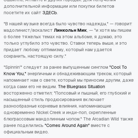
дополнительной информации или покупки билетов
посетите их сайт
ЗДЕСЬ
.
"В нашей музыке всегда было чувство надежды," — говорит
мадолинист/вокалист
Линкольн Мик
, — "и хотя мы пишем
о более тяжелых темах на этом альбоме, я думаю, это
только углубило это чувство. Ставки теперь выше, и это
придает любому оптимизму, который нам удается
сохранить, настоящую силу."
"Spinnin'" следует за ранее выпущенным синглом
"Cool To
Know You,"
энергичным и обнадеживающим треком, который
напоминает нам о свете, который мы приносим другим, даже
когда сами его не видим.
The Bluegrass Situation
восторженно отметил: "Попсовый и пышный, его глубокий и
насыщенный стиль продюсирования включает
разнообразные корневые влияния, напоминающие
одновременно Nickel Creek и инди-поп, скрепленные
блюграссовым мандолинным чопом." The Arcadian Wild также
ранее поделились
"Comes Around Again"
вместе с
официальным видео.