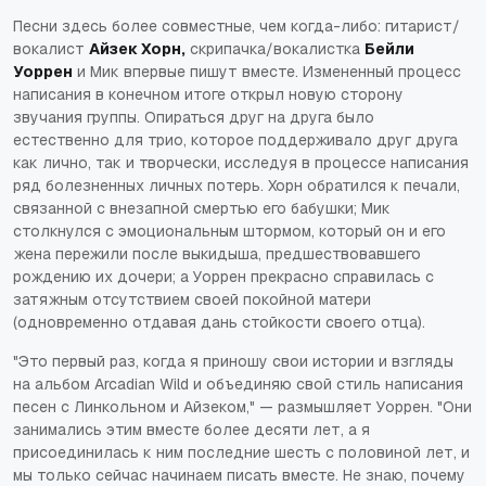
Песни здесь более совместные, чем когда-либо: гитарист/
вокалист
Айзек Хорн,
скрипачка/вокалистка
Бейли
Уоррен
и Мик впервые пишут вместе. Измененный процесс
написания в конечном итоге открыл новую сторону
звучания группы. Опираться друг на друга было
естественно для трио, которое поддерживало друг друга
как лично, так и творчески, исследуя в процессе написания
ряд болезненных личных потерь. Хорн обратился к печали,
связанной с внезапной смертью его бабушки; Мик
столкнулся с эмоциональным штормом, который он и его
жена пережили после выкидыша, предшествовавшего
рождению их дочери; а Уоррен прекрасно справилась с
затяжным отсутствием своей покойной матери
(одновременно отдавая дань стойкости своего отца).
"Это первый раз, когда я приношу свои истории и взгляды
на альбом Arcadian Wild и объединяю свой стиль написания
песен с Линкольном и Айзеком," — размышляет Уоррен. "Они
занимались этим вместе более десяти лет, а я
присоединилась к ним последние шесть с половиной лет, и
мы только сейчас начинаем писать вместе. Не знаю, почему