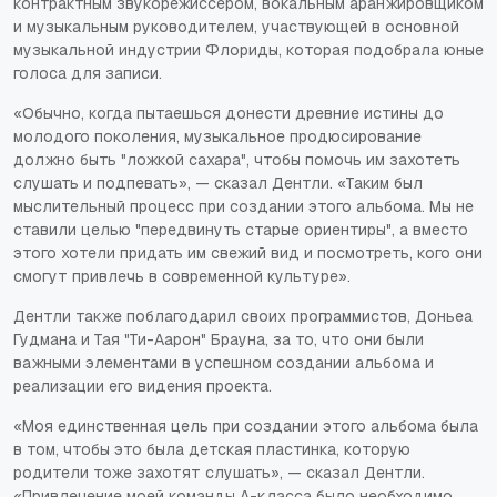
контрактным звукорежиссером, вокальным аранжировщиком
и музыкальным руководителем, участвующей в основной
музыкальной индустрии Флориды, которая подобрала юные
голоса для записи.
«Обычно, когда пытаешься донести древние истины до
молодого поколения, музыкальное продюсирование
должно быть "ложкой сахара", чтобы помочь им захотеть
слушать и подпевать», — сказал Дентли. «Таким был
мыслительный процесс при создании этого альбома. Мы не
ставили целью "передвинуть старые ориентиры", а вместо
этого хотели придать им свежий вид и посмотреть, кого они
смогут привлечь в современной культуре».
Дентли также поблагодарил своих программистов, Доньеа
Гудмана и Тая "Ти-Аарон" Брауна, за то, что они были
важными элементами в успешном создании альбома и
реализации его видения проекта.
«Моя единственная цель при создании этого альбома была
в том, чтобы это была детская пластинка, которую
родители тоже захотят слушать», — сказал Дентли.
«Привлечение моей команды А-класса было необходимо