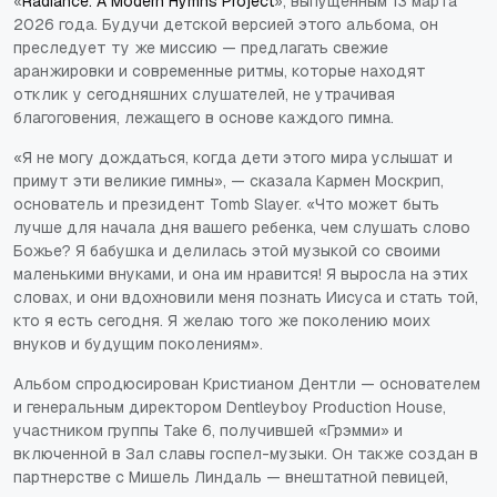
«
Radiance: A Modern Hymns Project
», выпущенным 13 марта
2026 года. Будучи детской версией этого альбома, он
преследует ту же миссию — предлагать свежие
аранжировки и современные ритмы, которые находят
отклик у сегодняшних слушателей, не утрачивая
благоговения, лежащего в основе каждого гимна.
«Я не могу дождаться, когда дети этого мира услышат и
примут эти великие гимны», — сказала Кармен Москрип,
основатель и президент Tomb Slayer. «Что может быть
лучше для начала дня вашего ребенка, чем слушать слово
Божье? Я бабушка и делилась этой музыкой со своими
маленькими внуками, и она им нравится! Я выросла на этих
словах, и они вдохновили меня познать Иисуса и стать той,
кто я есть сегодня. Я желаю того же поколению моих
внуков и будущим поколениям».
Альбом спродюсирован Кристианом Дентли — основателем
и генеральным директором Dentleyboy Production House,
участником группы Take 6, получившей «Грэмми» и
включенной в Зал славы госпел-музыки. Он также создан в
партнерстве с Мишель Линдаль — внештатной певицей,