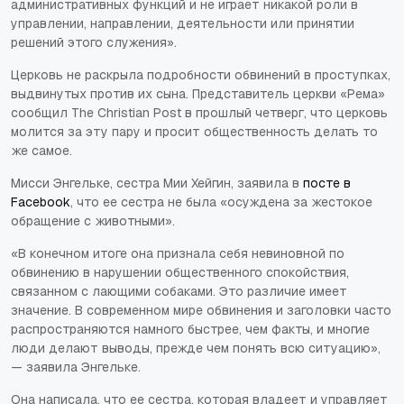
административных функций и не играет никакой роли в
управлении, направлении, деятельности или принятии
решений этого служения».
Церковь не раскрыла подробности обвинений в проступках,
выдвинутых против их сына. Представитель церкви «Рема»
сообщил The Christian Post в прошлый четверг, что церковь
молится за эту пару и просит общественность делать то
же самое.
Мисси Энгельке, сестра Мии Хейгин, заявила в
посте в
Facebook
, что ее сестра не была «осуждена за жестокое
обращение с животными».
«В конечном итоге она признала себя невиновной по
обвинению в нарушении общественного спокойствия,
связанном с лающими собаками. Это различие имеет
значение. В современном мире обвинения и заголовки часто
распространяются намного быстрее, чем факты, и многие
люди делают выводы, прежде чем понять всю ситуацию»,
— заявила Энгельке.
Она написала, что ее сестра, которая владеет и управляет