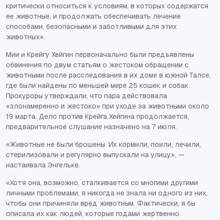
критически относиться к условиям, в которых содержатся
ее животные, и продолжать обеспечивать лечение
способами, безопасными и заботливыми для этих
животных».
Мии и Крейгу Хейгин первоначально были предъявлены
обвинения по двум статьям о жестоком обращении с
животными после расследования в их доме в южной Талсе,
где были найдены по меньшей мере 25 кошек и собак.
Прокуроры утверждали, что пара действовала
«злонамеренно и жестоко» при уходе за животными около
19 марта. Дело против Крейга Хейгина продолжается,
предварительное слушание назначено на 7 июля.
«Животные не были брошены. Их кормили, поили, лечили,
стерилизовали и регулярно выпускали на улицу», —
настаивала Энгельке.
«Хотя она, возможно, сталкивается со многими другими
личными проблемами, я никогда не знала ни одного из них,
чтобы они причиняли вред животным. Фактически, я бы
описала их как людей, которые годами жертвенно