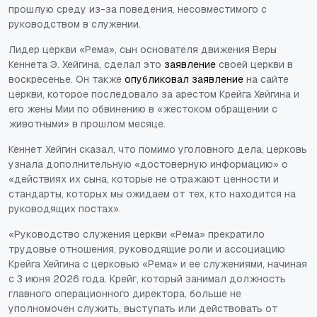
прошлую среду из-за поведения, несовместимого с
руководством в служении.
Лидер церкви «Рема», сын основателя движения Веры
Кеннета Э. Хейгина, сделал это
заявление
своей церкви в
воскресенье. Он также
опубликовал заявление
на сайте
церкви, которое последовало за арестом Крейга Хейгина и
его жены Мии по обвинению в «жестоком обращении с
животными» в прошлом месяце.
Кеннет Хейгин сказал, что помимо уголовного дела, церковь
узнала дополнительную «достоверную информацию» о
«действиях их сына, которые не отражают ценности и
стандарты, которых мы ожидаем от тех, кто находится на
руководящих постах».
«Руководство служения церкви «Рема» прекратило
трудовые отношения, руководящие роли и ассоциацию
Крейга Хейгина с церковью «Рема» и ее служениями, начиная
с 3 июня 2026 года. Крейг, который занимал должность
главного операционного директора, больше не
уполномочен служить, выступать или действовать от