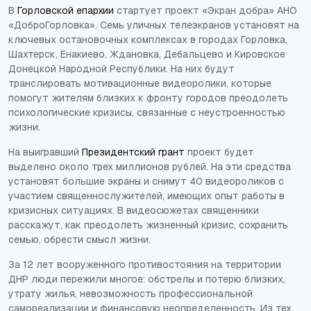
В
Горловской епархии
стартует проект «Экран добра» АНО
«ДоброГорловка». Семь уличных телеэкранов установят на
ключевых остановочных комплексах в городах Горловка,
Шахтерск, Енакиево, Ждановка, Дебальцево и Кировское
Донецкой Народной Республики. На них будут
транслировать мотивационные видеоролики, которые
помогут жителям близких к фронту городов преодолеть
психологические кризисы, связанные с неустроенностью
жизни.
На выигравший
Президентский грант
проект будет
выделено около трех миллионов рублей. На эти средства
установят большие экраны и снимут 40 видеороликов с
участием священнослужителей, имеющих опыт работы в
кризисных ситуациях. В видеосюжетах священники
расскажут, как преодолеть жизненный кризис, сохранить
семью, обрести смысл жизни.
За 12 лет вооруженного противостояния на территории
ДНР люди пережили многое: обстрелы и потерю близких,
утрату жилья, невозможность профессиональной
самореализации и финансовую неопределенность. Из тех,