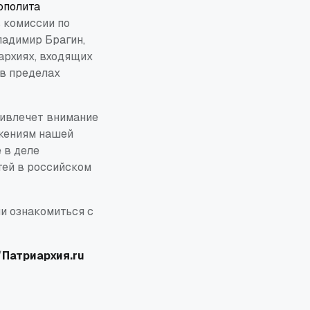
ополита
 комиссии по
ладимир Брагин,
архиях, входящих
 в пределах
ривлечет внимание
жениям нашей
 в деле
тей в российском
и ознакомиться с
/
Патриархия.ru