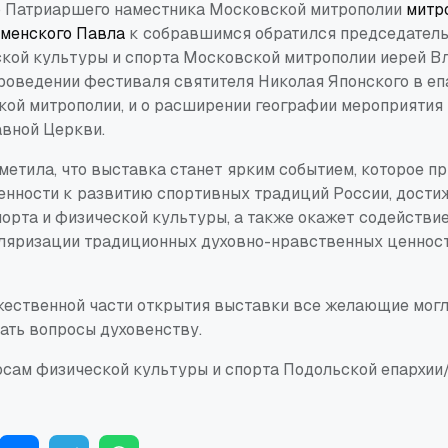
ю Патриаршего наместника Московской митрополии
митр
оменского Павла
к собравшимся обратился председатель
кой культуры и спорта Московской митрополии иерей В
роведении фестиваля святителя Николая Японского в еп
кой митрополии, и о расширении географии мероприятия
вной Церкви.
метила, что выставка станет ярким событием, которое п
нности к развитию спортивных традиций России, дости
орта и физической культуры, а также окажет содействие
уляризации традиционных духовно-нравственных ценнос
жественной части открытия выставки все желающие могл
ать вопросы духовенству.
осам физической культуры и спорта Подольской епархии