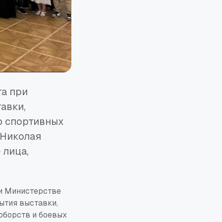
та при
авки,
ю спортивных
 Николая
 лица,
ри Министерстве
ытия выставки,
борств и боевых