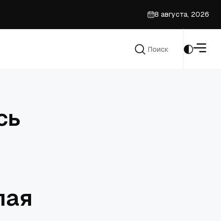
8 августа, 2026
ие
Поиск
Поиск
сь
лая