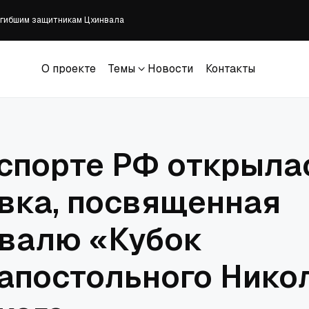
погибшим защитникам Цхинвала
их школ призвали сохранять веру и укреплять дисциплину через воспитан
кладбище
О проекте
Темы
Новости
Контакты
 вероисповедания для Сирии
О проекте
Темы
Новости
Контакты
E» наконец выходит в кинотеатрах в этом месяце
спорте РФ открыла
вка, посвященная
валю «Кубок
апостольного Нико