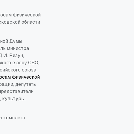
росам физической
сковской области
нной Думы
ель министра
.И. Ризун,
кого в зону СВО,
ссийского союза
осам физической
рации, депутаты
представители
, культуры,
л комплект