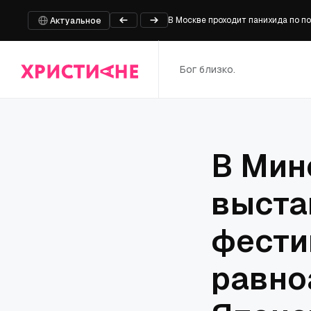
В Москве проходит панихида по 
Актуальное
Кения: руководителей католическ
Кусочек истории парламента на 
Правозащитники требуют свободы
Бог близко.
Вопреки всему: «Койот против ACM
В Мин
выста
фести
равно