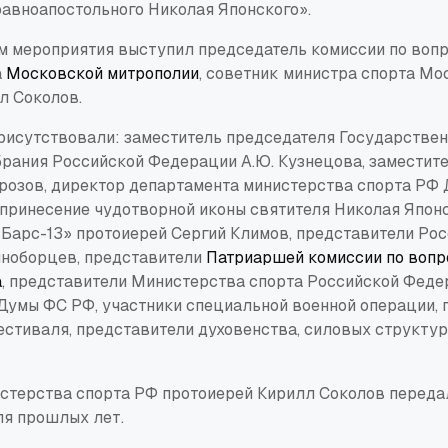
равноапостольного Николая Японского».
 мероприятия выступил председатель комиссии по воп
а
Московской митрополии
, советник министра спорта Мо
л Соколов.
рисутствовали: заместитель председателя Государстве
рания Российской Федерации А.Ю. Кузнецова, заместит
розов, директор департамента министерства спорта РФ Д
 принесение чудотворной иконы святителя Николая Японс
«Барс-13» протоиерей Сергий Климов, представители Ро
ноборцев, представители
Патриаршей комиссии по вопр
а
, представители Министерства спорта Российской Феде
Думы ФС РФ, участники специальной военной операции, 
стиваля, представители духовенства, силовых структур
стерства спорта РФ протоиерей Кирилл Соколов переда
я прошлых лет.