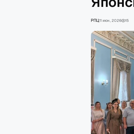
Японс
РПЦ
11 июн., 2026
15