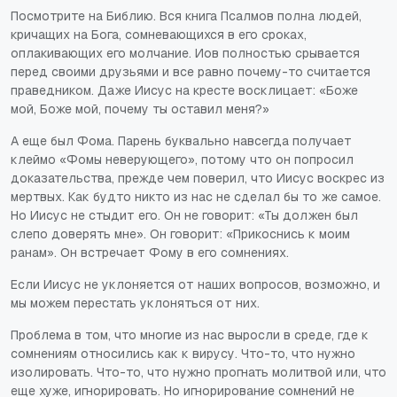
Посмотрите на Библию. Вся книга Псалмов полна людей,
кричащих на Бога, сомневающихся в его сроках,
оплакивающих его молчание. Иов полностью срывается
перед своими друзьями и все равно почему-то считается
праведником. Даже Иисус на кресте восклицает: «Боже
мой, Боже мой, почему ты оставил меня?»
А еще был Фома. Парень буквально навсегда получает
клеймо «Фомы неверующего», потому что он попросил
доказательства, прежде чем поверил, что Иисус воскрес из
мертвых. Как будто никто из нас не сделал бы то же самое.
Но Иисус не стыдит его. Он не говорит: «Ты должен был
слепо доверять мне». Он говорит: «Прикоснись к моим
ранам». Он встречает Фому в его сомнениях.
Если Иисус не уклоняется от наших вопросов, возможно, и
мы можем перестать уклоняться от них.
Проблема в том, что многие из нас выросли в среде, где к
сомнениям относились как к вирусу. Что-то, что нужно
изолировать. Что-то, что нужно прогнать молитвой или, что
еще хуже, игнорировать. Но игнорирование сомнений не