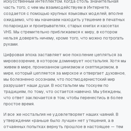
искусственным интеллектом. Когда столь значительная
часть того, с чем мы взаимодействуем в Интернете,
создается с помощью крупных языковых моделей, вполне
ожидаемо, что мы начинаем находить утешение в печатных
полароидах и проигрывателях, старых книгах и кассетах
VHS. Мы стремительно приближаемся к миру, в котором
нельзя доверять ничему, кроме того, что можно потрогать
руками.
Цифровая эпоха заставляет мое поколение цепляться за
мировоззрение, в котором доминирует ностальгия. Хотя мы
живем в мире, пронизанном цинизмом и скептицизмом, в
мире, который цепляется за мирское и отвергает духовное,
мы болезненно осознаем, что постмодернистский мир
разрушает наши души. В ностальгии мы тоскуем по
традициям, по тому, что остается навечно. Мы убеждены,
что ответ заключается в том, чтобы перенестись в более
простое время.
И все же ностальгия не удовлетворяет наших чаяний. В
утверждении «раньше было лучше» нет утешения, а в
отчаянных попытках вернуть прошлое в настоящее — тем