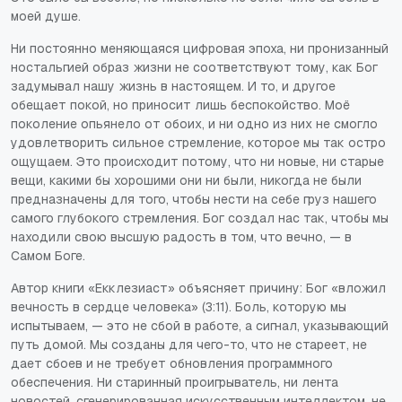
моей душе.
Ни постоянно меняющаяся цифровая эпоха, ни пронизанный
ностальгией образ жизни не соответствуют тому, как Бог
задумывал нашу жизнь в настоящем. И то, и другое
обещает покой, но приносит лишь беспокойство. Моё
поколение опьянело от обоих, и ни одно из них не смогло
удовлетворить сильное стремление, которое мы так остро
ощущаем. Это происходит потому, что ни новые, ни старые
вещи, какими бы хорошими они ни были, никогда не были
предназначены для того, чтобы нести на себе груз нашего
самого глубокого стремления. Бог создал нас так, чтобы мы
находили свою высшую радость в том, что вечно, — в
Самом Боге.
Автор книги «Екклезиаст» объясняет причину: Бог «вложил
вечность в сердце человека» (3:11). Боль, которую мы
испытываем, — это не сбой в работе, а сигнал, указывающий
путь домой. Мы созданы для чего-то, что не стареет, не
дает сбоев и не требует обновления программного
обеспечения. Ни старинный проигрыватель, ни лента
новостей, сгенерированная искусственным интеллектом, не