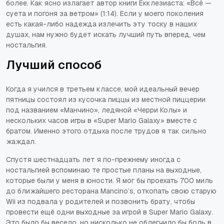
более. Как ясно излагает автор книги Екклезиаста: «Всё —
суета и погоня за ветром» (1:14). Если у моего поколения
есть какая-либо надежда излечить эту тоску в наших
душах, нам нужно будет искать лучший путь вперед, чем
ностальгия.
Лучший способ
Когда я учился в третьем классе, мой идеальный вечер
пятницы состоял из кусочка пиццы из местной пиццерии
под названием «Манчино», ледяной «Черри Колы» и
нескольких часов игры в
«Super Mario Galaxy»
вместе с
братом. Именно этого отдыха после трудов я так сильно
жаждал.
Спустя шестнадцать лет я по-прежнему иногда с
ностальгией вспоминаю те простые планы на выходные,
которые были у меня в юности. Я мог бы проехать 700 миль
до ближайшего ресторана Mancino’s, откопать свою старую
Wii из подвала у родителей и позвонить брату, чтобы
провести ещё одни выходные за игрой в
Super Mario Galaxy
.
Это было бы весело, но нисколько не облегчило бы боль в