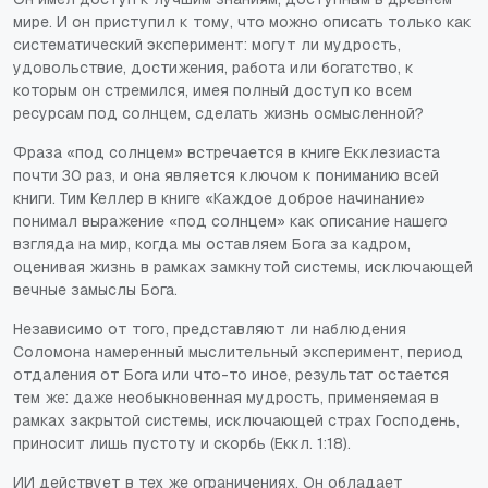
мире. И он приступил к тому, что можно описать только как
систематический эксперимент: могут ли мудрость,
удовольствие, достижения, работа или богатство, к
которым он стремился, имея полный доступ ко всем
ресурсам под солнцем, сделать жизнь осмысленной?
Фраза «под солнцем» встречается в книге Екклезиаста
почти 30 раз, и она является ключом к пониманию всей
книги. Тим Келлер в
книге
«Каждое доброе начинание
»
понимал выражение «под солнцем» как описание нашего
взгляда на мир, когда мы оставляем Бога за кадром,
оценивая жизнь в рамках замкнутой системы, исключающей
вечные замыслы Бога.
Независимо от того, представляют ли наблюдения
Соломона намеренный мыслительный эксперимент, период
отдаления от Бога или что-то иное, результат остается
тем же: даже необыкновенная мудрость, применяемая в
рамках закрытой системы, исключающей страх Господень,
приносит лишь пустоту и скорбь (Еккл. 1:18).
ИИ действует в тех же ограничениях. Он обладает