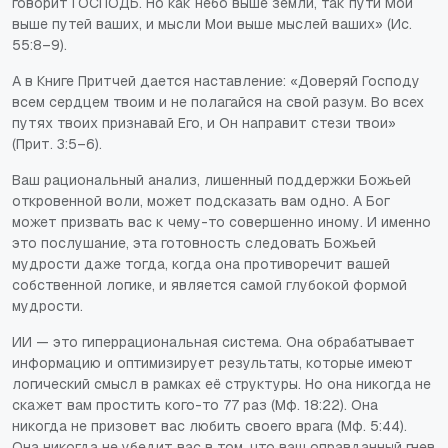
говорит ГОСПОДЬ. Но как небо выше земли, так пути Мои
выше путей ваших, и мысли Мои выше мыслей ваших» (Ис.
55:8–9).
А в Книге Притчей дается наставление: «Доверяй Господу
всем сердцем твоим и не полагайся на свой разум. Во всех
путях твоих признавай Его, и Он направит стези твои»
(Прит. 3:5–6).
Ваш рациональный анализ, лишенный поддержки Божьей
откровенной воли, может подсказать вам одно. А Бог
может призвать вас к чему-то совершенно иному. И именно
это послушание, эта готовность следовать Божьей
мудрости даже тогда, когда она противоречит вашей
собственной логике, и является самой глубокой формой
мудрости.
ИИ — это гиперрациональная система. Она обрабатывает
информацию и оптимизирует результаты, которые имеют
логический смысл в рамках её структуры. Но она никогда не
скажет вам простить кого-то 77 раз (Мф. 18:22). Она
никогда не призовет вас любить своего врага (Мф. 5:44).
Она никогда не убедит вас в том, что ваш оправданный гнев