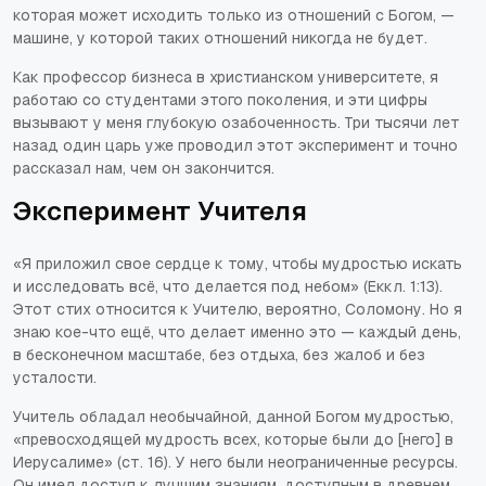
которая может исходить только из отношений с Богом, —
машине, у которой таких отношений никогда не будет.
Как профессор бизнеса в христианском университете, я
работаю со студентами этого поколения, и эти цифры
вызывают у меня глубокую озабоченность. Три тысячи лет
назад один царь уже проводил этот эксперимент и точно
рассказал нам, чем он закончится.
Эксперимент Учителя
«Я приложил свое сердце к тому, чтобы мудростью искать
и исследовать всё, что делается под небом» (Еккл. 1:13).
Этот стих относится к Учителю, вероятно, Соломону. Но я
знаю кое-что ещё, что делает именно это — каждый день,
в бесконечном масштабе, без отдыха, без жалоб и без
усталости.
Учитель обладал необычайной, данной Богом мудростью,
«превосходящей мудрость всех, которые были до [него] в
Иерусалиме» (ст. 16). У него были неограниченные ресурсы.
Он имел доступ к лучшим знаниям, доступным в древнем