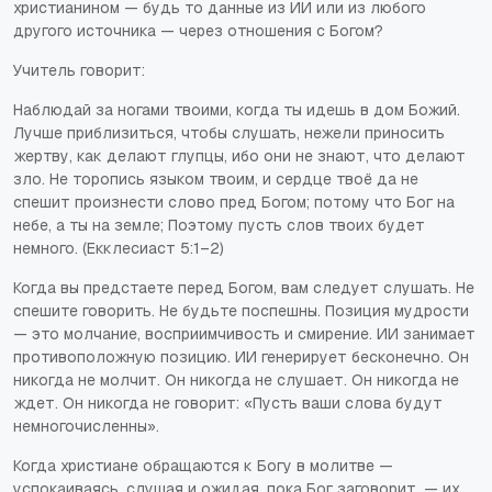
христианином — будь то данные из ИИ или из любого
другого источника — через отношения с Богом?
Учитель говорит:
Наблюдай за ногами твоими, когда ты идешь в дом Божий.
Лучше приблизиться, чтобы слушать, нежели приносить
жертву, как делают глупцы, ибо они не знают, что делают
зло. Не торопись языком твоим, и сердце твоё да не
спешит произнести слово пред Богом; потому что Бог на
небе, а ты на земле; Поэтому пусть слов твоих будет
немного. (Екклесиаст 5:1–2)
Когда вы предстаете перед Богом, вам следует слушать. Не
спешите говорить. Не будьте поспешны. Позиция мудрости
— это молчание, восприимчивость и смирение. ИИ занимает
противоположную позицию. ИИ генерирует бесконечно. Он
никогда не молчит. Он никогда не слушает. Он никогда не
ждет. Он никогда не говорит: «Пусть ваши слова будут
немногочисленны».
Когда христиане обращаются к Богу в молитве —
успокаиваясь, слушая и ожидая, пока Бог заговорит,
—
их