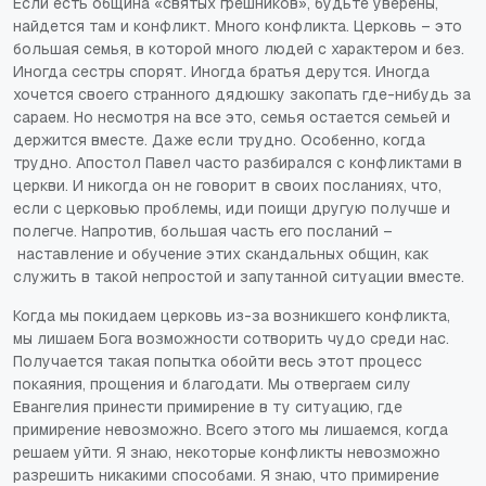
Если есть община «святых грешников», будьте уверены,
найдется там и конфликт. Много конфликта. Церковь – это
большая семья, в которой много людей с характером и без.
Иногда сестры спорят. Иногда братья дерутся. Иногда
хочется своего странного дядюшку закопать где-нибудь за
сараем. Но несмотря на все это, семья остается семьей и
держится вместе. Даже если трудно. Особенно, когда
трудно. Апостол Павел часто разбирался с конфликтами в
церкви. И никогда он не говорит в своих посланиях, что,
если с церковью проблемы, иди поищи другую получше и
полегче. Напротив, большая часть его посланий –
наставление и обучение этих скандальных общин, как
служить в такой непростой и запутанной ситуации вместе.
Когда мы покидаем церковь из-за возникшего конфликта,
мы лишаем Бога возможности сотворить чудо среди нас.
Получается такая попытка обойти весь этот процесс
покаяния, прощения и благодати. Мы отвергаем силу
Евангелия принести примирение в ту ситуацию, где
примирение невозможно. Всего этого мы лишаемся, когда
решаем уйти. Я знаю, некоторые конфликты невозможно
разрешить никакими способами. Я знаю, что примирение