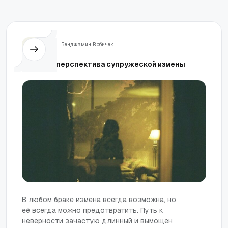
Семья
Бенджамин Врбичек
Ужасная перспектива супружеской измены
В любом браке измена всегда возможна, но
её всегда можно предотвратить. Путь к
неверности зачастую длинный и вымощен