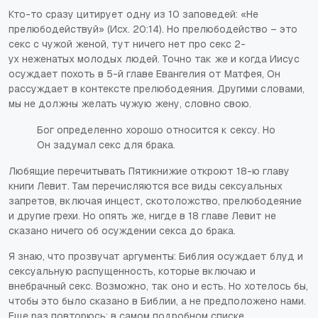
Кто-то сразу цитирует одну из 10 заповедей: «Не
прелюбодействуй» (Исх. 20:14). Но прелюбодейство – это
секс с чужой женой, тут ничего нет про секс 2-
ух неженатых молодых людей. Точно так же и когда Иисус
осуждает похоть в 5-й главе Евангелия от Матфея, Он
рассуждает в контексте прелюбодеяния. Другими словами,
мы не должны желать чужую жену, словно свою.
Бог определенно хорошо относится к сексу. Но
Он задумал секс для брака.
Любящие перечитывать Пятикнижие откроют 18-ю главу
книги Левит. Там перечисляются все виды сексуальных
запретов, включая инцест, скотоложство, прелюбодеяние
и другие грехи. Но опять же, нигде в 18 главе Левит не
сказано ничего об осуждении секса до брака.
Я знаю, что прозвучат аргументы: Библия осуждает блуд и
сексуальную распущенность, которые включаю и
внебрачный секс. Возможно, так оно и есть. Но хотелось бы,
чтобы это было сказано в Библии, а не предположено нами.
Еще раз повторюсь: в самом подробном списке