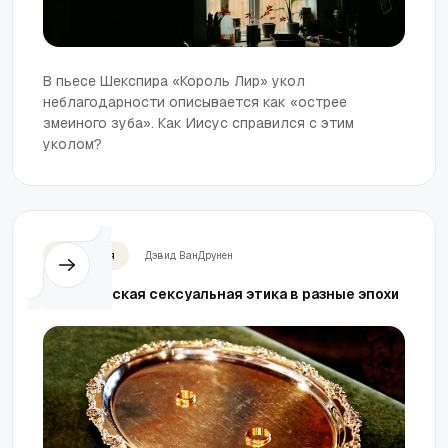
В пьесе Шекспира «Король Лир» укол
неблагодарности описывается как «острее
змеиного зуба». Как Иисус справился с этим
уколом?
Отношения
Дэвид ВанДрунен
Христианская сексуальная этика в разные эпохи