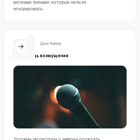
мелкими грехами, которые нельзя
игнорировать.
Церковь
Джон Пайпер
Проповедь возмущения
Должны ли пасторы с амвона осуждать