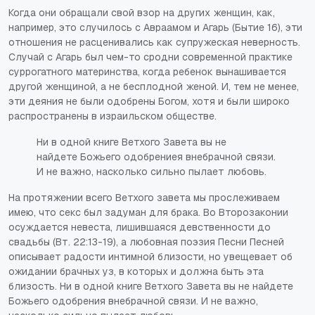
Когда они обращали свой взор на других женщин, как,
например, это случилось с Авраамом и Агарь (Бытие 16), эти
отношения не расценивались как супружеская неверность.
Случай с Агарь был чем-то сродни современной практике
суррогатного материнства, когда ребенок вынашивается
другой женщиной, а не бесплодной женой. И, тем не менее,
эти деяния не были одобрены Богом, хотя и были широко
распространены в израильском обществе.
Ни в одной книге Ветхого Завета вы не
найдете Божьего одобрениея внебрачной связи.
И не важно, насколько сильно пылает любовь.
На протяжении всего Ветхого завета мы прослеживаем
имею, что секс был задуман для брака. Во Второзаконии
осуждается невеста, лишившаяся девственности до
свадьбы (Вт. 22:13-19), а любовная поэзия Песни Песней
описывает радости интимной близости, но увещевает об
ожидании брачных уз, в которых и должна быть эта
близость. Ни в одной книге Ветхого Завета вы не найдете
Божьего одобрения внебрачной связи. И не важно,