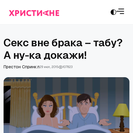
Секс вне брака – табу?
А ну-ка докажи!
Престон Спринкл
29 июл., 2015
107823