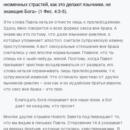
низменных страстей, как это делают язычники, не
знающие Бога» (1 Фес. 4:3-5).
Эти слова Павла нельзя отнести лишь к прелюбодеянию.
Здесь явно говорится о всех формах секса вне брака. А
знаем мы это потому, что даже язычники-римляне, о
которых упоминает апостол, считали супружескую измену
преступлением. А вот сексуальные отношения вне брака
считались у них вполне нормальными. Главное, что ты
спишь не с чьей-нибудь женой. Поэтому, когда Павел
призывает христиан воздерживаться от разврата, его
слова нельзя ограничивать лишь прелюбодеянием, т.е.
супружеской изменой. Что отличало христиан от других
яычников-римлян – они как и их иудейские братья верили,
что секс вне брака - это грех.
Благодать Бога покрывает все наши грехи, а Бог
дает ее каждому, кто просит.
Многие другие отрывки Нового Завета подтверждают то,
что мы видим в письмах Павла. Откровение 14:4 указывает
на верных братьев, которые остались девственниками. В