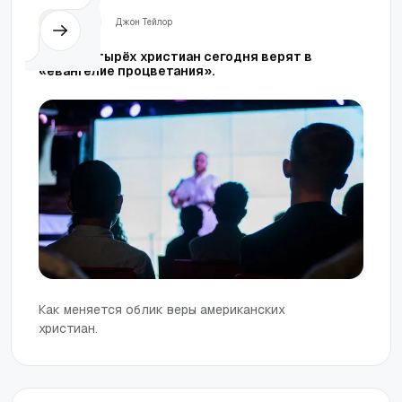
Церковь
Джон Тейлор
Три из четырёх христиан сегодня верят в
«евангелие процветания».
Как меняется облик веры американских
христиан.