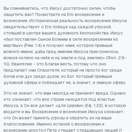
Вы сомневаетесь, что Иисус достаточно силен, чтобы
защитить вас? Посмотрите на Его воскресение и
вознесение. Историческая реальность воскресения Иисуса
свидетельствует о Его победе над каждой угрозой,
стоящей в центре вашего духовного беспокойства. Иисус
«был поставлен Сыном Божиим в силе воскресением из
мертвых» (Рим. 1:4) и получил «имя, которое превыше
всякого имени, дабы пред именем Иисуса преклонилось
всякое колено на небе и на земле и под землею» (Фил. 2:9-
10). Евангелие - это Благая весть, потому что оно
предлагает нам Спасителя, который не просто бог среди
богов или дух среди духов, но Бог, Который превыше
духовной сферы и побеждает ее, а значит, и земную сферу.
Это не значит, что вам никогда не причинят вреда. Однако
это означает, что все страхи находятся под властью
Иисуса, а Он все делает «для Церкви» (Еф. 1:22), в которую
входите и вы. Воскресение и вознесение Иисуса означает,
что Он может принять угрозы и обратить их на ваше
благословение. Именно истиной о воскресении и
вознесении апостол Петр утешает страдающих людей (1