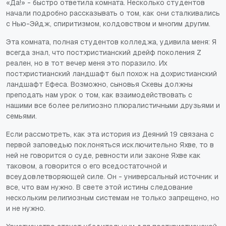
«Да!» - быстро ответила комната. Несколько студентов
начали подробно рассказывать о том, как они сталкивались
с Нью-Эйдж, спиритизмом, колдовством и многим другим.
Эта комната, полная студентов колледжа, удивила меня: Я
всегда знал, что постхристианский дрейф поколения Z
реален, но в тот вечер меня это поразило. Их
постхристианский ландшафт был похож на дохристианский
ландшафт Ефеса. Возможно, сыновья Скевы должны
преподать нам урок о том, как взаимодействовать с
нашими все более религиозно плюралистичными друзьями и
семьями.
Если рассмотреть, как эта история из Деяний 19 связана с
первой заповедью поклоняться исключительно Яхве, то в
ней не говорится о суде, ревности или законе Яхве как
таковом, а говорится о его вседостаточной и
всеудовлетворяющей силе. Он - универсальный источник и
все, что вам нужно. В свете этой истины следование
нескольким религиозным системам не только запрещено, но
и не нужно.