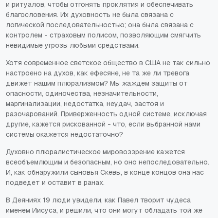
и ритуалов, чтобы отгонять проклятия и обеспечивать
благословения. Их духовность не была связана с
логической последовательностью; она была связана с
контролем - страховым полисом, позволяющим смягчить
невидимые угрозы любыми средствами.
Хотя современное светское общество в США не так сильно
настроено на духов, как ефесяне, не та же ли тревога
движет нашим плюрализмом? Мы жаждем защиты от
опасности, одиночества, незначительности,
маргинализации, недостатка, неудач, застоя и
разочарований. Приверженность одной системе, исключая
другие, кажется рискованной - что, если выбранной нами
системы окажется недостаточно?
Духовно плюралистическое мировоззрение кажется
всеобъемлющим и безопасным, но оно непоследовательно.
И, как обнаружили сыновья Скевы, в конце концов она нас
подведет и оставит в ранах.
В Деяниях 19 люди увидели, как Павел творит чудеса
именем Иисуса, и решили, что они могут обладать той же