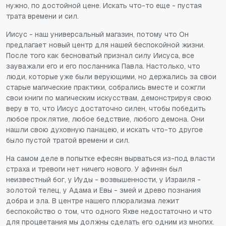
нужно, по достойной цене. Искать что-то еще - пустая
трата времени и сил.
Иисус - наш универсальный магазин, потому что Он
предлагает новый центр для нашей беспокойной жизни.
После того как бесноватый признал силу Иисуса, все
зауважали его и его посланника Павла. Настолько, что
люди, которые уже были верующими, но держались за свои
старые магические практики, собрались вместе и сожгли
свои книги по магическим искусствам, демонстрируя свою
веру в то, что Иисус достаточно силен, чтобы победить
любое проклятие, любое бедствие, любого демона. Они
нашли свою духовную панацею, и искать что-то другое
было пустой тратой времени и сил.
На самом деле в попытке ефесян вырваться из-под власти
страха и тревоги нет ничего нового. У афинян был
неизвестный бог, у Иуды - возвышенности, у Израиля -
золотой телец, у Адама и Евы - змей и древо познания
добра и зла. В центре нашего плюрализма лежит
беспокойство о том, что одного Яхве недостаточно и что
для процветания мы должны сделать его одним из многих.