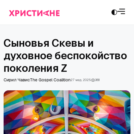
Сыновья Скевы и
духовное беспокойство
поколения Z
Сирил Чавис
The Gospel Coalition
27 мар., 2025
368