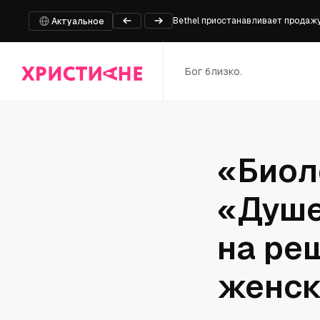
Bethel приостанавливает продажу 
Актуальное
Пастор и еще шесть человек казн
На границе России и Белоруссии 
Бог близко.
Глава фракции ХДС/ХСС Фрай при
Встреча директора Патриаршей гу
«Биол
«Душе
на ре
женск