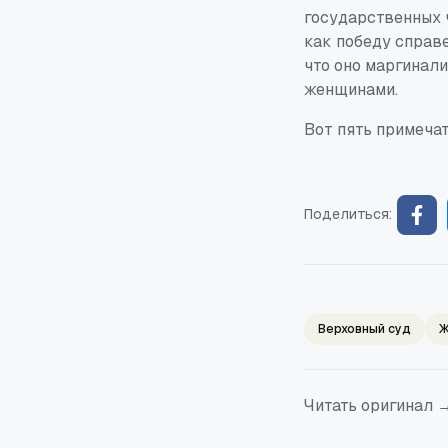
государственных 
как победу справ
что оно маргинал
женщинами.
Вот пять примеча
Поделиться:
Верховный суд
Ж
Читать оригинал 