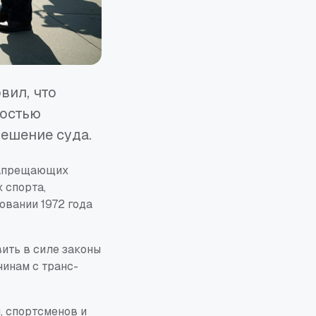
вил, что
ностью
решение суда.
запрещающих
 спорта,
овании 1972 года
ить в силе законы
инам с транс-
 спортсменов и