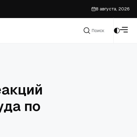
8 августа, 2026
да
Поиск
Поиск
еакций
уда по