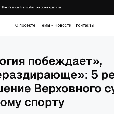
The Passion Translation на фоне критики
ены без суда в Судане
встретили участников XXII Международного Одигитриевского крестного хо
О проекте
Темы
Новости
Контакты
зывает к донорству органов
О проекте
Темы
Новости
Контакты
манитарной миссии и главы Комитета семей воинов Отечества
огия побеждает»,
раздирающе»: 5 р
шение Верховного с
ому спорту