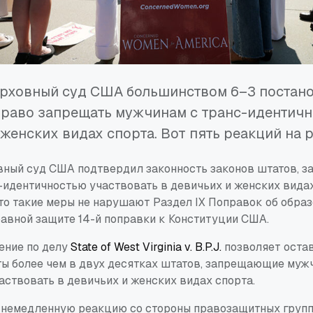
рховный суд США большинством 6–3 постано
право запрещать мужчинам с транс-идентич
 женских видах спорта. Вот пять реакций на 
вный суд США подтвердил законность законов штатов, 
-идентичностью участвовать в девичьих и женских видах
что такие меры не нарушают Раздел IX Поправок об образ
равной защите 14-й поправки к Конституции США.
ение по делу
State of West Virginia v. B.P.J.
позволяет остав
ты более чем в двух десятках штатов, запрещающие мужч
аствовать в девичьих и женских видах спорта.
немедленную реакцию со стороны правозащитных групп,