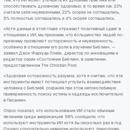
тем, что ИИ может улучшить их духовные практики или
способствовать духовному здоровью, в то время как 23%
считали себя неуверенными, 22% скорее не соглашались,
5% полностью соглашались и 4% скорее соглашались.
«Хотя данные в этой главе отражают позитивный сдвиг в
отношении к ИИ, мы признаем, что большинство людей по-
прежнему проявляют осторожность и неуверенность,
особенно в отношении его роли в изучении Библии», —
заявил Джон Фаркуар Плейк, директор по инновациям и
редактор серии «Состояние Библии», в заявлении,
предоставленном The Christian Post.
«Здоровая осторожность разумна, хотя я считаю, что эти
инструменты имеют потенциал углубить взаимодействие
человека с Библией, сохраняя при этом непоколебимую
приверженность поиску истины и надежды исключительно
в Писании».
Опрос показал, что использование ИИ стало обычным
явлением среди американцев: 58% сообщили, что
используют инструменты ИИ хотя бы несколько раз в год.
Однако относительно немногие используют технологию