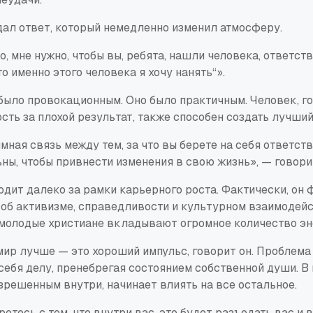
дал ответ, который немедленно изменил атмосферу.
о, мне нужно, чтобы вы, ребята, нашли человека, ответств
то именно этого человека я хочу нанять“».
было провокационным. Оно было практичным. Человек, го
сть за плохой результат, также способен создать лучший
ная связь между тем, за что вы берете на себя ответстве
ны, чтобы привнести изменения в свою жизнь», — говорит
дит далеко за рамки карьерного роста. Фактически, он 
об активизме, справедливости и культурном взаимодейс
 молодые христиане вкладывают огромное количество эн
ир лучше — это хороший импульс, говорит он. Проблема 
бя делу, пренебрегая состоянием собственной души. В 
зрешенным внутри, начинает влиять на все остальное.
ретесь с тем, что внутри вас, это будет разъедать вас и 