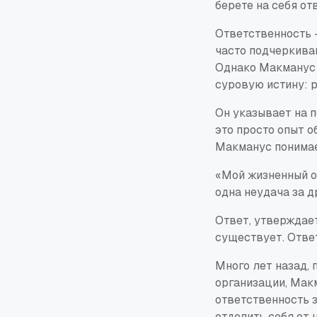
берете на себя от
Ответственность 
часто подчеркиваю
Однако Макманус б
суровую истину: р
Он указывает на п
это просто опыт о
Макманус понимает
«Мой жизненный оп
одна неудача за д
Ответ, утверждает
существует. Ответ
Много лет назад, 
организации, Мак
ответственность з
отделить себя от 