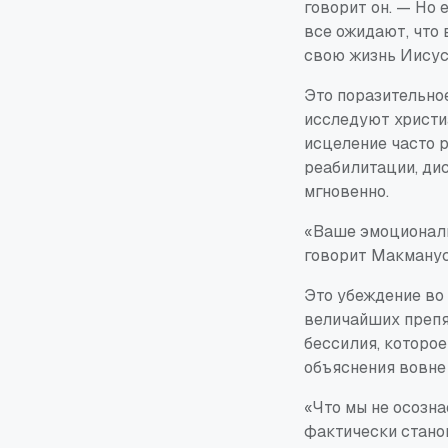
говорит он. — Но 
все ожидают, что 
свою жизнь Иисус
Это поразительное
исследуют христи
исцеление часто р
реабилитации, ди
мгновенно.
«Ваше эмоциональ
говорит Макманус
Это убеждение во 
величайших препя
бессилия, которое
объяснения вовне 
«Что мы не осознае
фактически станов