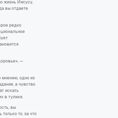
ою жизнь Иисусу,
да вы отдаете
орое редко
оциональное
бует
тановится
доровье», —
 мнению, одно из
дание, а чувство
ат искать
х в тупике.
ость, вы
только то, за что