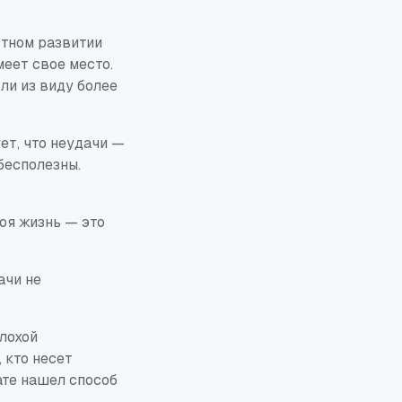
стном развитии
меет свое место.
ли из виду более
ет, что неудачи —
 бесполезны.
оя жизнь — это
ачи не
плохой
 кто несет
ате нашел способ