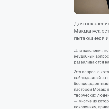
Для поколения
Макмануса ест
пытающиеся ис
Для поколения, ко
неудобный вопрос:
разваливаются на
Это вопрос, с кот
наблюдавший за т
беспрецедентными
пастором Mosaic 
творческих людей
— многие из кото
поколениям, прив