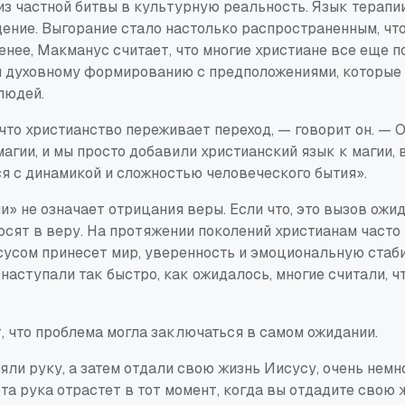
из частной битвы в культурную реальность. Язык терапи
ение. Выгорание стало настолько распространенным, что
енее, Макманус считает, что многие христиане все еще п
 духовному формированию с предположениями, которые 
людей.
что христианство переживает переход, — говорит он. — 
магии, и мы просто добавили христианский язык к магии, 
я с динамикой и сложностью человеческого бытия».
и» не означает отрицания веры. Если что, это вызов ожи
сят в веру. На протяжении поколений христианам часто 
сусом принесет мир, уверенность и эмоциональную стаби
 наступали так быстро, как ожидалось, многие считали, чт
, что проблема могла заключаться в самом ожидании.
яли руку, а затем отдали свою жизнь Иисусу, очень немно
эта рука отрастет в тот момент, когда вы отдадите свою