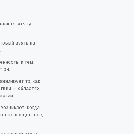
енного за эту
товый взять на
.
нность, и тем,
 он.
формирует то, как
твии — областях,
ергии.
возникает, когда
конце концов, все,
в конечном итоге