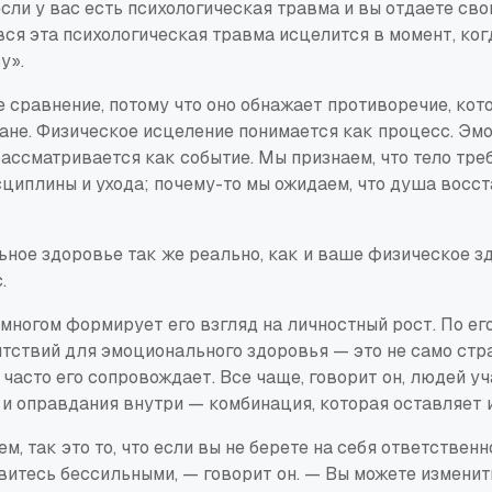
если у вас есть психологическая травма и вы отдаете св
вся эта психологическая травма исцелится в момент, ког
у».
 сравнение, потому что оно обнажает противоречие, кот
ане. Физическое исцеление понимается как процесс. Эм
ассматривается как событие. Мы признаем, что тело тре
сциплины и ухода; почему-то мы ожидаем, что душа восс
ное здоровье так же реально, как и ваше физическое з
.
многом формирует его взгляд на личностный рост. По его
тствий для эмоционального здоровья — это не само стра
 часто его сопровождает. Все чаще, говорит он, людей уч
и оправдания внутри — комбинация, которая оставляет и
м, так это то, что если вы не берете на себя ответственн
итесь бессильными, — говорит он. — Вы можете изменить 