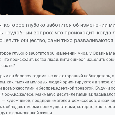
, которое глубоко заботится об изменении ми
ь неудобный вопрос: что происходит, когда 
целить общество, сами тихо разваливаются 
торое глубоко заботится об изменении мира, у Эрвина М
 что происходит, когда люди, пытающиеся исцелить обще
 части?
орым он боролся годами, не как сторонний наблюдатель, а
ем, как тысячи молодых людей ориентируются в эпохе, 
 возможностями и беспрецедентной тревогой. Будучи о
в Лос-Анджелесе, Макманус десятилетиями вкладывался
 — художников, предпринимателей, режиссеров, дизайне
рых обладают всеми преимуществами, которые, как гов
едут к осмысленной жизни.