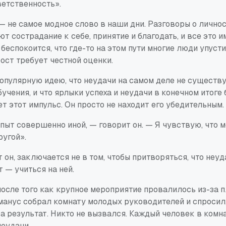
ветственность».
— не самое модное слово в наши дни. Разговоры о лично
т сострадание к себе, принятие и благодать, и все это и
еспокоится, что где-то на этом пути многие люди упусти
ост требует честной оценки.
опулярную идею, что неудачи на самом деле не существу
бучения, и что ярлыки успеха и неудачи в конечном итоге
 этот импульс. Он просто не находит его убедительным.
ыт совершенно иной, — говорит он. — Я чувствую, что м
ругой».
 он, заключается не в том, чтобы притворяться, что неуд
 — учиться на ней.
после того как крупное мероприятие провалилось из-за 
манус собрал комнату молодых руководителей и спросил,
а результат. Никто не вызвался. Каждый человек в комн
неудачи.