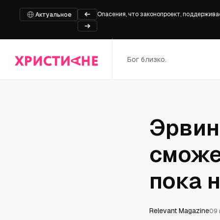
Опасения, что законопроект, поддержив
Белый дом встал на защиту монастыря Р
Актуальное
Джим Джордан и республиканцы Палаты пр
Франческа Баттистелли возвращается пос
«Наше американское наследие — христиан
Бог близко.
Эрвин
сможе
пока 
Relevant Magazine
09 