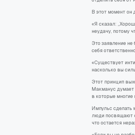
В этот момент он 
«Я сказал: „Хорош
неудачу, потому ч
Это заявление не 
себя ответственно
«Существует интим
насколько вы силь
Этот принцип выхо
Макманус думает 
в которые многие
Импульс сделать м
люди посвящают се
что остается нера
«Если вы не разбе