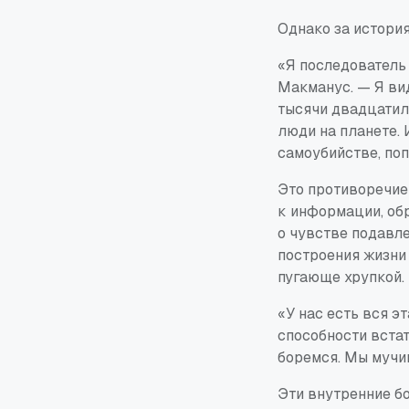
Однако за истори
«Я последователь 
Макманус. — Я ви
тысячи двадцатил
люди на планете. И
самоубийстве, по
Это противоречие
к информации, об
о чувстве подавл
построения жизни
пугающе хрупкой.
«У нас есть вся эт
способности встат
боремся. Мы мучи
Эти внутренние б