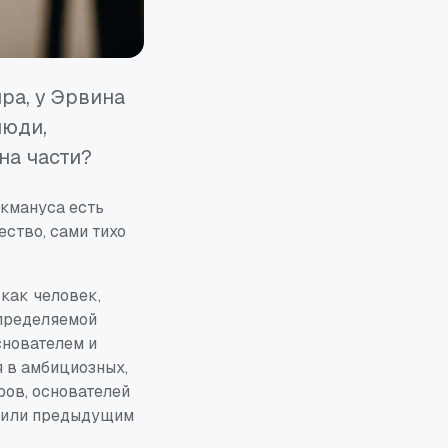
ра, у Эрвина
люди,
на части?
акмануса есть
ство, сами тихо
 как человек,
определяемой
снователем и
 в амбициозных,
ров, основателей
орили предыдущим