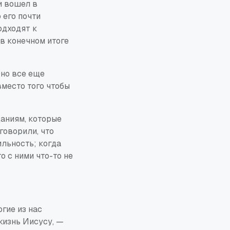
и вошел в
 его почти
одходят к
в конечном итоге
Оно все еще
вместо того чтобы
даниям, которые
говорили, что
льность; когда
о с ними что-то не
гие из нас
 жизнь Иисусу, —