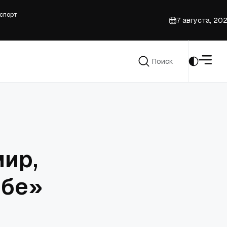
 спорт
7 августа, 20
з-за южнокорейского закона о 'фейковых новостях'
ти площадью 32 000 кв. футов
Поиск
Поиск
мир,
ебе»