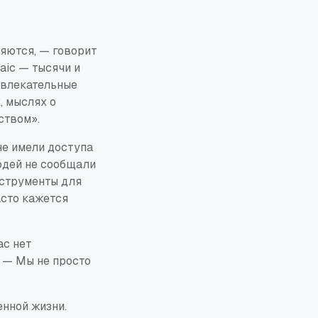
ляются, — говорит
aic — тысячи и
ивлекательные
, мыслях о
ством».
не имели доступа
юдей не сообщали
нструменты для
асто кажется
ас нет
. — Мы не просто
нной жизни.