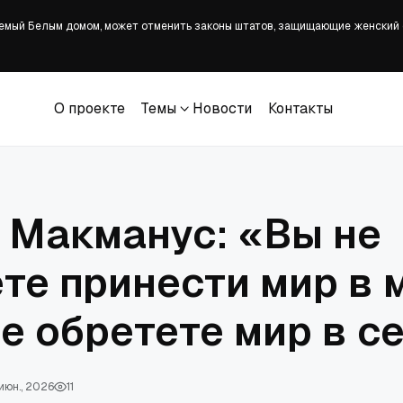
аемый Белым домом, может отменить законы штатов, защищающие женский
ПЦЗ от ветропарка в Нью-Йорке
едставителей выражают обеспокоенность по поводу 'серьёзной угрозы' и
ле долгого перерыва с новым синглом «He Will»
ское»: пастор из Техаса и его сын выступили против строительства мече
О проекте
Темы
Новости
Контакты
О проекте
Темы
Новости
Контакты
 Макманус: «Вы не
те принести мир в 
не обретете мир в с
июн., 2026
11