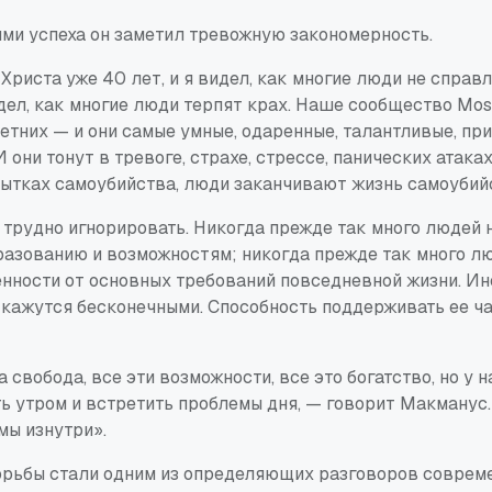
ями успеха он заметил тревожную закономерность.
Христа уже 40 лет, и я видел, как многие люди не справ
дел, как многие люди терпят крах. Наше сообщество Mos
етних — и они самые умные, одаренные, талантливые, пр
 они тонут в тревоге, страхе, стрессе, панических атаках
пытках самоубийства, люди заканчивают жизнь самоубий
 трудно игнорировать. Никогда прежде так много людей 
разованию и возможностям; никогда прежде так много л
енности от основных требований повседневной жизни. И
 кажутся бесконечными. Способность поддерживать ее ч
а свобода, все эти возможности, все это богатство, но у н
ь утром и встретить проблемы дня, — говорит Макманус
мы изнутри».
орьбы стали одним из определяющих разговоров совреме