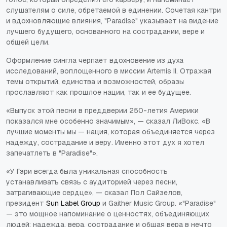
слушателям о силе, обретаемой в единении. Сочетая кантри
и вдохновляющие влияния, "Paradise" указывает на видение
лучшего будущего, основанного на сострадании, вере и
общей цели.
Оформление сингла черпает вдохновение из духа
исследований, воплощенного в миссии Artemis II. Отражая
темы открытий, единства и возможностей, образы
прославляют как прошлое нации, так и ее будущее.
«Выпуск этой песни в преддверии 250-летия Америки
показался мне особенно значимым», — сказал ЛиВокс. «В
лучшие моменты мы — нация, которая объединяется через
надежду, сострадание и веру. Именно этот дух я хотел
запечатлеть в "Paradise"».
«У Гэри всегда была уникальная способность
устанавливать связь с аудиторией через песни,
затрагивающие сердце», — сказал Пол Сайзелов,
президент
Sun Label Group
и Gaither Music Group. «"Paradise"
— это мощное напоминание о ценностях, объединяющих
людей: надежда, вера, сострадание и общая вера в нечто