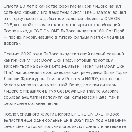
Спустя 20 лет в качестве фронтмена Гэри ЛиВокс начал
сольную карьеру. Его дебютный сингл "The Distance" вошел
в пятерку песен на дебютном сольном сборнике ONE ON
ONE, который включает множество ярких коллабораций.
После выхода ONE ON ONE ЛиВокс выпустил "We Got Fight"
— песню, прозвучавшую в титрах фильма Netflix «Ледяная
дорога».
Осенью 2022 года ЛиВокс выпустил свой первый сольный
кантри-сингл "Get Down Like That", который помог ему
закрепиться на рынке кантри-музыки. Песня "Get Down Like
That", написанная тяжеловесами кантри-музыки Эшли Горли,
Джесси Фрейжуром, Томасом Реттом и HARDY, стала еще
более универсально успешной. Вслед за этим синглом
ЛиВокс отправился в тур Get Down Like That по Америке,
собирая аншлаги и исполняя как хиты Rascal Flatts, так и
свои новые сольные песни.
После успешного христианского EP ONE ON ONE ЛиВокс
выпустил еще один сольный EP в 2024 году под названием
LeVox Live, который получил огромную похвалу в интернете