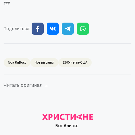
###
Поделиться:
Гэри ЛиВокс
Новый сингл
250-летие США
Читать оригинал →
Бог близко.