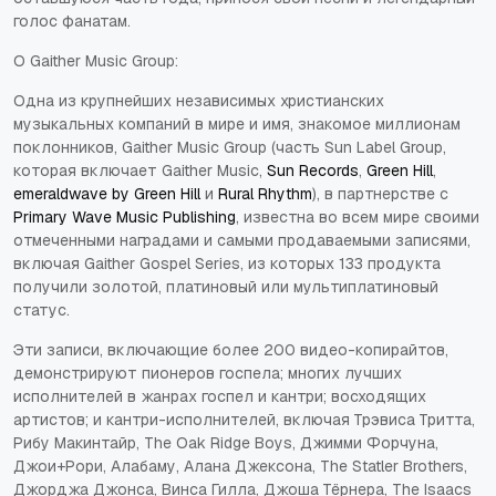
голос фанатам.
О Gaither Music Group:
Одна из крупнейших независимых христианских
музыкальных компаний в мире и имя, знакомое миллионам
поклонников, Gaither Music Group (часть Sun Label Group,
которая включает Gaither Music,
Sun Records
,
Green Hill
,
emeraldwave by Green Hill
и
Rural Rhythm
), в партнерстве с
Primary Wave Music Publishing
, известна во всем мире своими
отмеченными наградами и самыми продаваемыми записями,
включая Gaither Gospel Series, из которых 133 продукта
получили золотой, платиновый или мультиплатиновый
статус.
Эти записи, включающие более 200 видео-копирайтов,
демонстрируют пионеров госпела; многих лучших
исполнителей в жанрах госпел и кантри; восходящих
артистов; и кантри-исполнителей, включая Трэвиса Тритта,
Рибу Макинтайр, The Oak Ridge Boys, Джимми Форчуна,
Джои+Рори, Алабаму, Алана Джексона, The Statler Brothers,
Джорджа Джонса, Винса Гилла, Джоша Тёрнера, The Isaacs