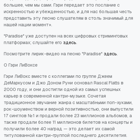
большее, чем мы сами. Гэри передает это послание с
искренностью и убежденностью, и для нас большая честь
представить эту песню слушателям в столь значимый для
нашей нации момент».
"Paradise" уже доступен на всех цифровых стриминговых
платформах; слушайте его
здесь
.
Посмотрите лирик-видео на песню "Paradise"
здесь
.
О Гэри ЛиВоксе
Гэри ЛиВокс вместе с коллегами по группе Джеем
ДеМаркусом и Джо Доном Руни основал Rascal Flatts в
2000 году, и они достигли одной из самых успешных
карьер в современной кантри-музыке. Сочетая
традиционное звучание жанра с масштабными поп-хуками,
рок-шоуменством и верной позитивностью, они выпустили
17 синглов №1 и продали более 23 миллионов альбомов, а
также продали более 11 миллионов билетов на концерты и
получили более 40 наград — это делает их самой
титулованной кантри-группой последнего десятилетия.