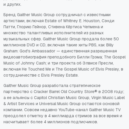
и других.
Бренд Gaither Music Group сотрудничал с известными
артистами, включая Estate of Whitney E. Houston, Сэнди
Патти, Глорию Гейнор, Стивена Кёртиса Чепмена и
множество талантливых исполнителей из разных
музыкальных сфер. Gaither Music Group продала более 50
миллионов DVD и CD, включая такие хиты PBS, как Billy
Graham: God's Ambassador — единственная разрешенная
видеоавтобиография преподобного Билли Грэма; The Gospel
Music of Johnny Cash; и три проекта об Элвисе Пресли,
включая He Touched Me и The Gospel Music of Elvis Presley, в
сотрудничестве с Elvis Presley Estate.
Gaither Music Group разработала стратегическое
партнерство с Cracker Barrel Old Country Store® в 2008 году;
а ее альянсы с Capitol Christian Music Group, Virgin Music Label
& Artist Services и Universal Music Group остаются основой
компании. Совсем недавно YouTube-канал Gaither Music TV
преодолел отметку в 4 миллиарда стримов за все время и
насчитывает более 4 миллионов подписчиков.