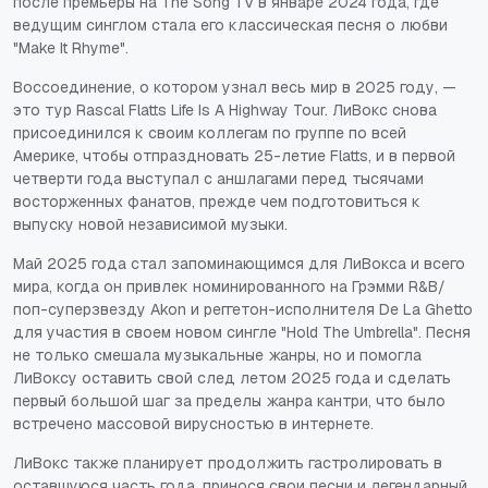
после премьеры на The Song TV в январе 2024 года, где
ведущим синглом стала его классическая песня о любви
"Make It Rhyme".
Воссоединение, о котором узнал весь мир в 2025 году, —
это тур Rascal Flatts Life Is A Highway Tour. ЛиВокс снова
присоединился к своим коллегам по группе по всей
Америке, чтобы отпраздновать 25-летие Flatts, и в первой
четверти года выступал с аншлагами перед тысячами
восторженных фанатов, прежде чем подготовиться к
выпуску новой независимой музыки.
Май 2025 года стал запоминающимся для ЛиВокса и всего
мира, когда он привлек номинированного на Грэмми R&B/
поп-суперзвезду Akon и реггетон-исполнителя De La Ghetto
для участия в своем новом сингле "Hold The Umbrella". Песня
не только смешала музыкальные жанры, но и помогла
ЛиВоксу оставить свой след летом 2025 года и сделать
первый большой шаг за пределы жанра кантри, что было
встречено массовой вирусностью в интернете.
ЛиВокс также планирует продолжить гастролировать в
оставшуюся часть года, принося свои песни и легендарный