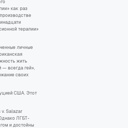
ого
пии» как раз
 производстве
ринадцати
сионной терапии»
иченные личные
ериканская
ожность жить
 — всегда гей»,
ржание своих
туцией США. Этот
 v. Salazar
 Однако ЛГБТ-
гом и достойны