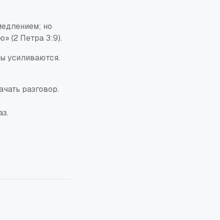
медлением; но
» (2 Петра 3:9).
пы усиливаются.
ачать разговор.
аз.