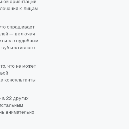
ьной ориентации
влечения к лицам
осто спрашивает
целей — включая
уться с судебным
и субъективного
о, что не может
ивой
да консультанты
— в 22 других
ристальным
нь внимательно