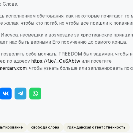
о Слова.
дь исполнением обетования, как некоторые почитают то 
е желая, чтобы кто погиб, но чтобы все пришли к покаянию
и Иисуса, насмешки и возмездие за христианские принци
ает нас быть верными Его поручению до самого конца.
 позволить себе молчать.
FREEDOM
был задуман, чтобы н
ер по адресу
https://f.io/_OuSAbtw
или посетите
entary.com
, чтобы узнать больше или запланировать пок
льтирование
свобода слова
гражданская ответственность