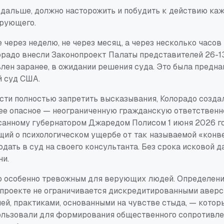
 дальше, должно насторожить и побудить к действию каж
ерующего.
е через неделю, не через месяц, а через несколько часо
орадо внесли Законопроект Палаты представителей 26-1
влен заранее, в ожидании решения суда. Это была предн
 суд США.
сти полностью запретить высказывания, Колорадо созда
ее опасное — неограниченную гражданскую ответственно
санному губернатором Джаредом Полисом 1 июня 2026 г
щий о психологическом ущербе от так называемой «конв
одать в суд на своего консультанта. Без срока исковой д
ни.
то особенно тревожным для верующих людей. Определен
опроекте не ограничивается дискредитированными авер
ей, практиками, основанными на чувстве стыда, — котор
ользовали для формирования общественного сопротивле