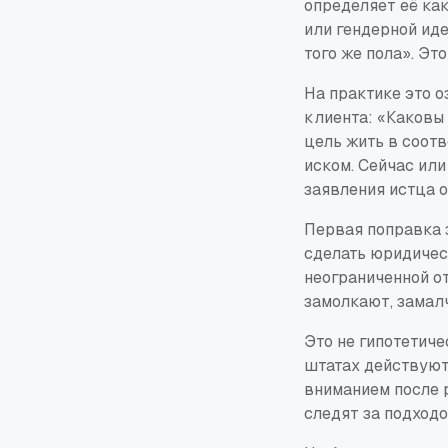
определяет её ка
или гендерной ид
того же пола». Эт
На практике это 
клиента: «Каковы
цель жить в соот
иском. Сейчас ил
заявления истца 
Первая поправка 
сделать юридичес
неограниченной от
замолкают, замал
Это не гипотетиче
штатах действуют
вниманием после 
следят за подход