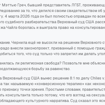
ет Мэттью Греч, бывший представитель ЛГБТ, проживающ
едованию за то, что делился своим свидетельством об у
у. 4 марта 2026 года он был полностью оправдан по все
ого судебного разбирательства Верховный суд США расс
Г-жа Чайлз боролась и выиграла право на консультирован
хание. Чернила ещё не высохли на решении Верховного с
орадо внесли законопроект, призванный с помощью граж
обиться того, что суд только что запретил им делать уг
анилась ли религиозная свобода? Позвольте мне объясни
продолжающуюся борьбу за равенство.
да Верховный суд США вынес решение 8:1 по делу
Chiles v
на так называемую «конверсионную терапию» как некон
 признаку точки зрения. Простыми словами, правительс
ть консультанта только потому, что его взгляд на сексу
обладающего культурного нарратива. Суд сказал это ясн