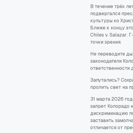
В течение трёх л
подвергался пресл
культуры ко Христ
Ближе к концу эт
Chiles v. Salazar
. 
точки зрения.
Не переводите ды
законодатели Кол
ответственности д
Запутались? Сохр
пролить свет на 
31 марта 2026 го
запрет Колорадо 
дискриминацию по
заставить замолча
отличается от пре