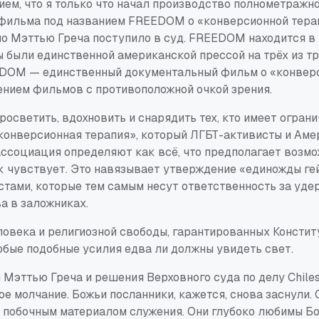
ием, что я только что начал производство полнометражн
фильма под названием
FREEDOM
о «конверсионной тера
ло Мэттью Греча поступило в суд.
FREEDOM
находится в
ы были единственной американской прессой на трёх из т
EDOM
— единственный документальный фильм о «конвер
ением фильмов с противоположной очкой зрения.
росветить, вдохновить и снарядить тех, кто имеет огран
«конверсионная терапия», который ЛГБТ-активисты и Ам
ассоциация определяют как всё, что предполагает возм
к чувствует. Это навязывает утверждение «единожды гей
стами, которые тем самым несут ответственность за уде
а в заложниках.
ловека и религиозной свободы, гарантированных Консти
юбые подобные усилия едва ли должны увидеть свет.
 Мэттью Греча и решения Верховного суда по делу
Chiles
е молчание. Божьи посланники, кажется, снова заснули.
 побочным материалом служения. Они глубоко любимы Бо