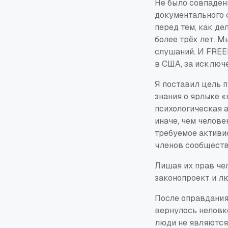
Не было совпаден
документального 
перед тем, как де
более трёх лет. М
слушаний. И
FRE
в США, за исключ
Я поставил цель п
знания о ярлыке 
психологическая 
иначе, чем челове
требуемое активи
членов сообществ
Лишая их прав че
законопроект и л
После оправдания
вернулось неловко
люди не являются