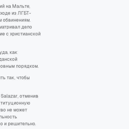
ий на Мальте,
ходе из ЛГБТ-
м обвинениям.
матривал дело
ие с христианской
уда, как
данской
оловным порядком.
ть так, чтобы
. Salazar
, отменив
ституционную
тво не может
альность
о и решительно.