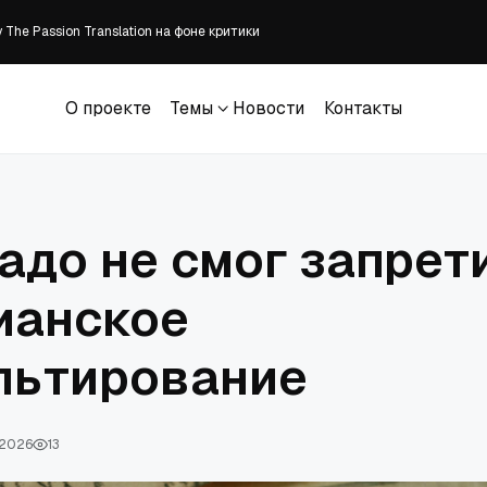
The Passion Translation на фоне критики
ены без суда в Судане
встретили участников XXII Международного Одигитриевского крестного хо
зывает к донорству органов
О проекте
Темы
Новости
Контакты
манитарной миссии и главы Комитета семей воинов Отечества
О проекте
Темы
Новости
Контакты
адо не смог запрет
ианское
льтирование
 2026
13