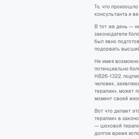
То, что произошло
консультанта и в
В тот же день — н
законодатели Кол
был явно подгото
подорвать высший
Не имея возможно
потенциально бол
HB26-1322, подпи
человек, заявляю
терапии», может п
момент своей жиз
Вот что делает э
терапии» в закон
— шоковой терапи
долгое время исп