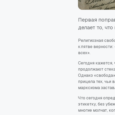
Первая попра
делает то, чт
Религиозная своб
клятве верности:
всех».
Сегодня кажется, 
продолжают стека
Однако «свобода»,
прицела тех, чьи 
марксизма застав
Что сегодня опре
этикетку, без убе
многие молчат, к