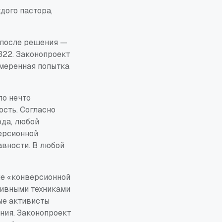
дого пастора,
в после решения —
322. Законопроект
амеренная попытка
ло нечто
сть. Согласно
ода, любой
ерсионной
авности. В любой
ие «конверсионной
сивными техниками
ые активисты
ния. Законопроект