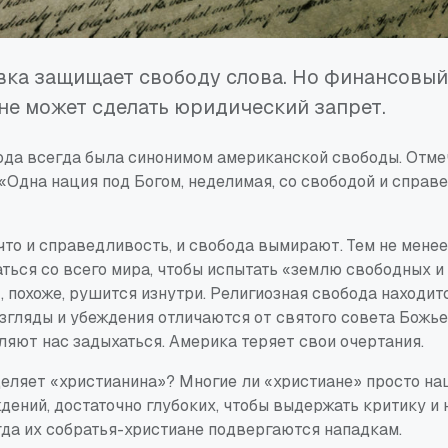
вка защищает свободу слова. Но финансовый
о не может сделать юридический запрет.
ода всегда была синонимом американской свободы. Отме
 «Одна нация под Богом, неделимая, со свободой и спра
что и справедливость, и свобода вымирают. Тем не менее
ться со всего мира, чтобы испытать «землю свободных и
 похоже, рушится изнутри. Религиозная свобода находит
взгляды и убеждения отличаются от святого совета Божье
ляют нас задыхаться. Америка теряет свои очертания.
деляет «христианина»? Многие ли «христиане» просто на
ждений, достаточно глубоких, чтобы выдержать критику и
огда их собратья-христиане подвергаются нападкам.