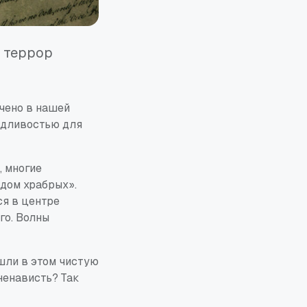
 террор
чено в нашей
ведливостью для
, многие
 дом храбрых».
ся в центре
го. Волны
шли в этом чистую
 ненависть? Так