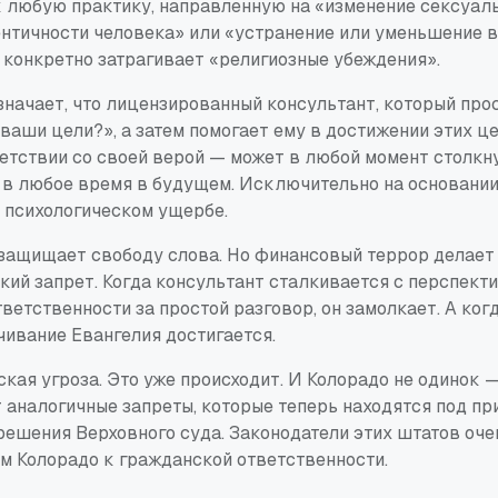
к любую практику, направленную на «изменение сексуал
ентичности человека» или «устранение или уменьшение 
о конкретно затрагивает «религиозные убеждения».
означает, что лицензированный консультант, который пр
 ваши цели?», а затем помогает ему в достижении этих 
ветствии со своей верой — может в любой момент столкн
и в любое время в будущем. Исключительно на основани
о психологическом ущербе.
защищает свободу слова. Но финансовый террор делает т
кий запрет. Когда консультант сталкивается с перспект
ветственности за простой разговор, он замолкает. А ког
чивание Евангелия достигается.
ская угроза. Это уже происходит. И Колорадо не одинок 
 аналогичные запреты, которые теперь находятся под п
решения Верховного суда. Законодатели этих штатов оче
ом Колорадо к гражданской ответственности.