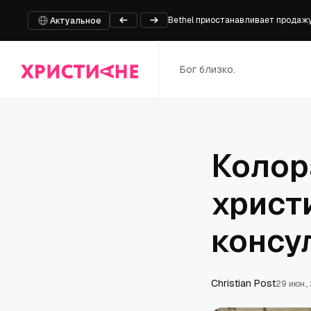
Bethel приостанавливает продажу 
Пастор и еще шесть человек казн
Актуальное
На границе России и Белоруссии 
Глава фракции ХДС/ХСС Фрай при
Бог близко.
Встреча директора Патриаршей гу
Колор
христ
консу
Сhristian Post
29 июн.,