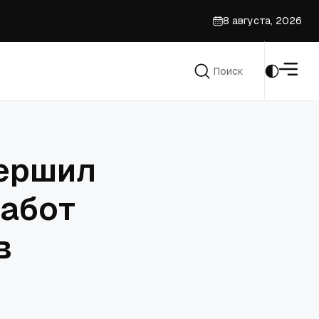
8 августа, 2026
да
Поиск
Поиск
вершил
работ
в