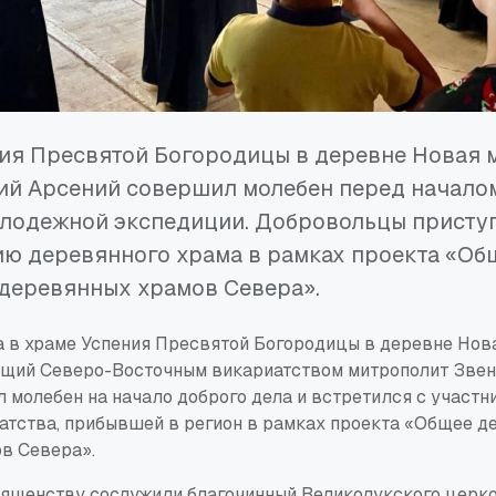
ния Пресвятой Богородицы в деревне Новая 
ий Арсений совершил молебен перед начало
олодежной экспедиции. Добровольцы присту
ю деревянного храма в рамках проекта «Общ
деревянных храмов Севера».
а в храме Успения Пресвятой Богородицы в деревне Нов
щий Северо-Восточным викариатством митрополит Зве
 молебен на начало доброго дела и встретился с участ
атства, прибывшей в регион в рамках проекта «Общее д
в Севера».
ященству сослужили благочинный Великолукского церко