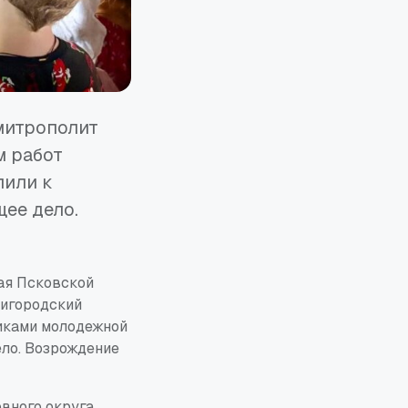
митрополит
м работ
пили к
ее дело.
ая Псковской
нигородский
никами молодежной
ело. Возрождение
вного округа