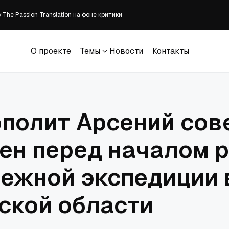
The Passion Translation на фоне критики
ены без суда в Судане
встретили участников XXII Международного Одигитриевского крестного хо
О проекте
Темы
Новости
Контакты
зывает к донорству органов
О проекте
Темы
Новости
Контакты
манитарной миссии и главы Комитета семей воинов Отечества
полит Арсений со
ен перед началом 
ежной экспедиции 
ской области