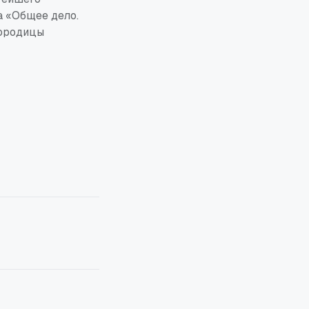
а «Общее дело.
городицы