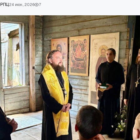
 РПЦ
24 июн., 2026
7