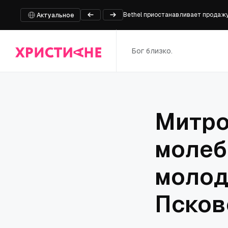
Bethel приостанавливает продажу 
Актуальное
Пастор и еще шесть человек казн
На границе России и Белоруссии 
Бог близко.
Глава фракции ХДС/ХСС Фрай при
Встреча директора Патриаршей гу
Митро
молеб
молод
Псков