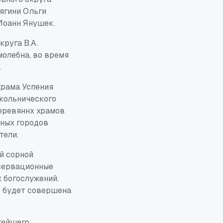
ягини Ольги
Иоанн Янушек.
руга В.А.
молебна, во время
.
храма Успения
окольнического
деревяннх храмов
зных городов
тели.
й сорной
нсервационные
 богослужений.
ь будет совершена
тейшего