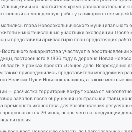
Ильницкий и и.о. настоятеля храма равноапостольной кн
етственный за молодежную работу в викариатстве иерей 
 молились глава Новосокольнического муниципального ок
 жители и многочисленные участники экспедиции. После 
льцы представили архипастырю план предстоящих работ
Восточного викариатства участвует в восстановлении 
дицы, построенного в 1836 году в деревне Новая Новос
 области, в рамках проекта «Общее дело. Возрождение 
ам также присоединились представители молодежи из ра
 из Великих Лук и Новосокольников, а также местные жи
ции — расчистка территории вокруг храма от многолетне
разбор завалов после обрушения центральной главы, ко
ка временного иконостаса для возобновления регулярных
 предполагается 26 июня, после чего на следующий ден
ная литургия.
ий посещает Псковскую область по благословению Свя