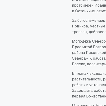
протоиерей Иоанн 
в Останкине, отв
За богослужением
Новиков, местные
трапезы, доброво
Молодежь Северо-
Пресвятой Богоро
района Псковской
Севера». К работ
России, волонтеры
В планах экспеди
растительности, 
работы и установ
Завершить работы
первая Божествен
Митрополит Арсен