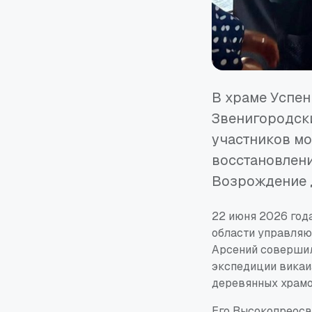
В храме Успе
Звенигородск
участников м
восстановлени
Возрождение 
22 июня 2026 год
области управляю
Арсений совершил
экспедиции викаи
деревянных храмо
Его Высокопреосв