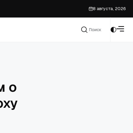
8 августа, 2026
да
Поиск
Поиск
м о
оху