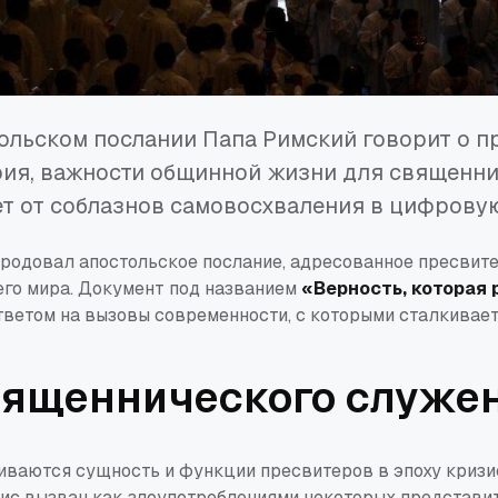
ольском послании Папа Римский говорит о 
рия, важности общинной жизни для священни
т от соблазнов самовосхваления в цифровую
ародовал апостольское послание, адресованное пресвит
его мира. Документ под названием
«Верность, которая
тветом на вызовы современности, с которыми сталкивае
вященнического служе
гиваются сущность и функции пресвитеров в эпоху кризи
зис вызван как злоупотреблениями некоторых представи