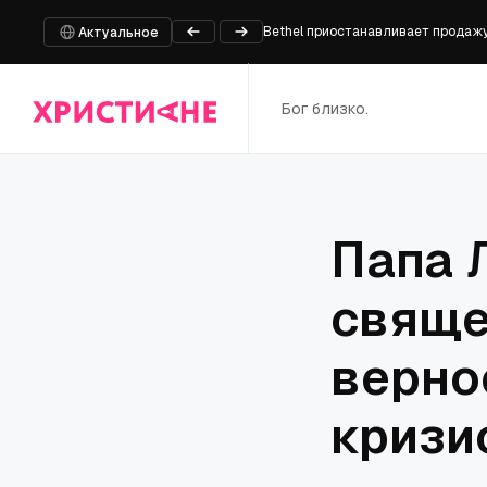
Bethel приостанавливает продажу 
Пастор и еще шесть человек казн
Актуальное
На границе России и Белоруссии 
Глава фракции ХДС/ХСС Фрай при
Бог близко.
Встреча директора Патриаршей гу
Папа 
свяще
верно
кризи