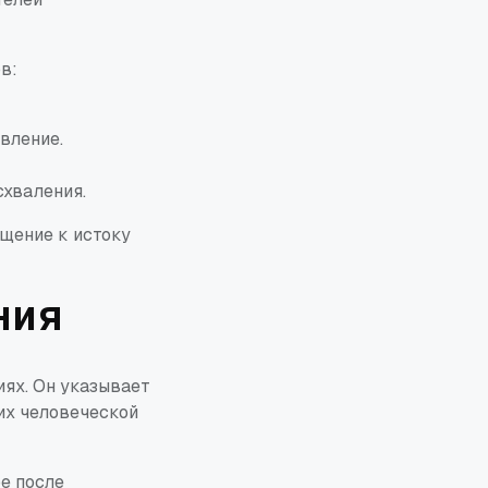
в:
вление.
схваления.
ащение к истоку
ния
иях. Он указывает
их человеческой
е после