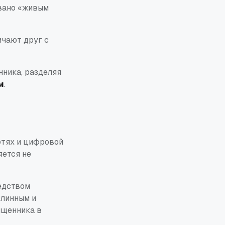
звано
«живым
ичают друг с
нника, разделяя
м
.
етях и цифровой
яется не
едством
длинным и
ященника в