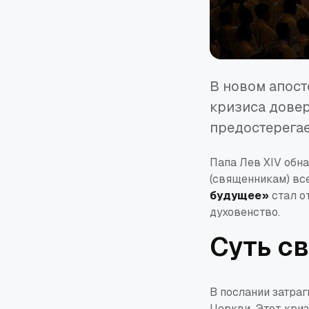
В новом апост
кризиса дове
предостерегае
Папа Лев XIV обн
(священникам) вс
будущее»
стал о
духовенство.
Суть с
В послании затра
Церкви. Этот кри