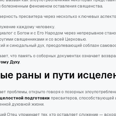
 и болезненным феноменом оставления священства.
верность пресвитера через несколько ключевых аспекто
лужение каждому человеку.
иалог с Богом и с Его Народом через непрерывное стано
ругими священниками и со всей Церковью.
ий и синодальный дух, преодолевающий соблазн самово
вает, что память о соборных документах означает возвр
ому Духу
.
ые раны и пути исцеле
ает проблемы, открыто говоря о позорных злоупотреблен
целостной подготовки
пресвитеров, способствующей 
енной духовной жизни.
ий Отец упоминает тех, кто оставляет служение — вскор