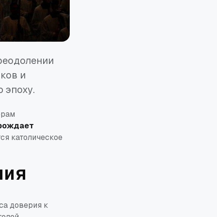
преодолении
ков и
 эпоху.
ерам
 рождает
тся католическое
ния
са доверия к
телей