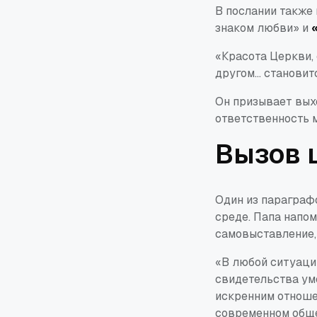
В послании также
знаком любви»
и
«Красота Церкви,
другом... станов
Он призывает вых
ответственность 
Вызов 
Один из параграф
среде. Папа напом
самовыставление,
«В любой ситуаци
свидетельства ум
искренним отнош
современном обще