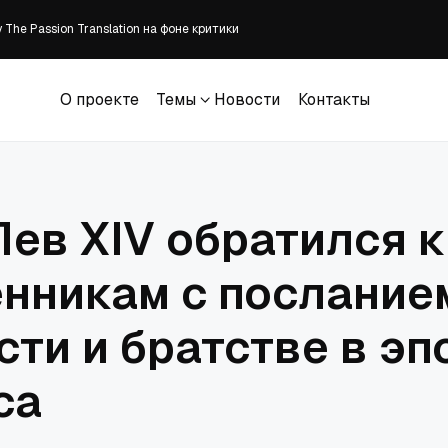
The Passion Translation на фоне критики
ены без суда в Судане
встретили участников XXII Международного Одигитриевского крестного хо
зывает к донорству органов
О проекте
Темы
Новости
Контакты
манитарной миссии и главы Комитета семей воинов Отечества
О проекте
Темы
Новости
Контакты
Лев XIV обратился к
нникам с послание
сти и братстве в эп
са