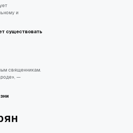
ует
льному и
жет существовать
лым священникам.
ароде»
, —
зни
рян