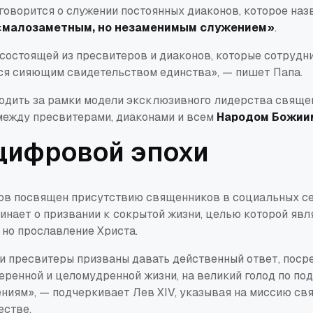
 говорится о служении постоянных диаконов, которое на
«малозаметным, но незаменимым служением»
.
 состоящей из пресвитеров и диаконов, которые сотрудн
ится сияющим свидетельством единства»
, — пишет Папа.
одить за рамки модели эксклюзивного лидерства свяще
между пресвитерами, диаконами и всем
Народом Божии
цифровой эпохи
ов посвящен присутствию священников в социальных с
инает о призвании к сокрытой жизни, целью которой явл
 но прославление Христа.
и пресвитеры призваны давать действенный ответ, поср
еренной и целомудренной жизни, на великий голод по по
ениям»
, — подчеркивает Лев XIV, указывая на миссию св
стве.