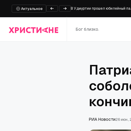
В Удмуртии прошел юбилейный па
Актуальное
Около тысячи молодых верующих 
Муфтий Москвы опроверг создани
Бог близко.
Главный тренер «Сиэтл Сихокс» п
Осень уже близко: HBO выпустит 
Патри
собол
кончи
РИА Новости
26 июн.,