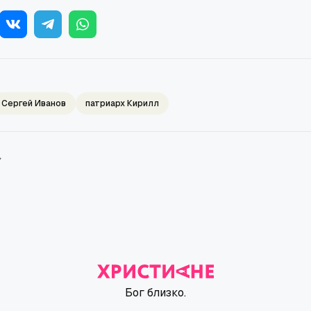
Сергей Иванов
патриарх Кирилл
→
Бог близко.