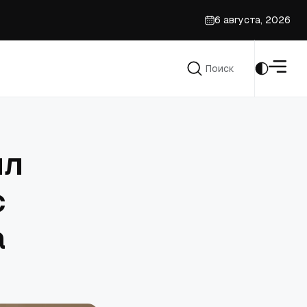
6 августа, 2026
Поиск
а своим «Господом и Спасителем»
Поиск
ил
с
а