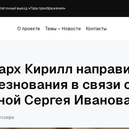
латочный выезд «Гора преображения»
собрал всероссийский выезд «Христианской миссии» в Подмосковье
е собственной партии
О проекте
Темы
Новости
Контакты
риписывает победный сезон Супербоула «Божьей милости», называя Иисус
О проекте
Темы
Новости
Контакты
документальный фильм о 'Девочках Гилмор' - RELEVANT
арх Кирилл направ
езнования в связи 
ной Сергея Иванов
 2026
9