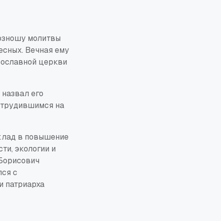
возношу молитвы
есных. Вечная ему
ославной церкви
 назвал его
отрудившимся на
клад в повышение
ти, экологии и
 Борисович
лся с
и патриарха