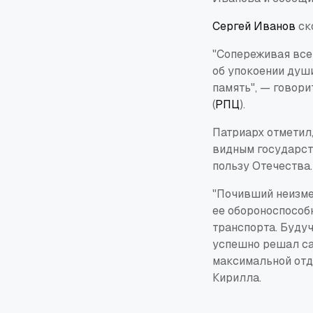
Сергей Иванов
ско
"Сопереживая все
об упокоении душ
память", — говор
(
РПЦ
).
Патриарх отметил,
видным государст
пользу Отечества.
"Почивший неизме
ее обороноспособ
транспорта. Буду
успешно решал са
максимальной отд
Кирилла.