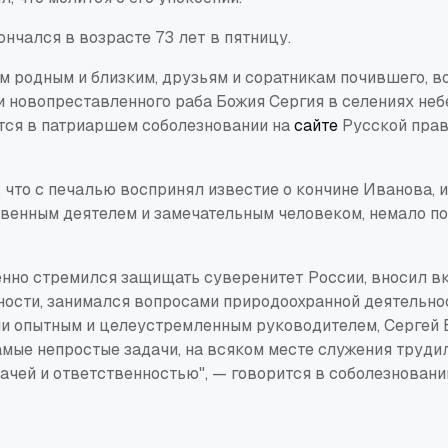
нчался в возрасте 73 лет в пятницу.
м родным и близким, друзьям и соратникам почившего, 
и новопреставленного раба Божия Сергия в селениях неб
ится в патриаршем соболезновании на
сайте
Русской прав
 что с печалью воспринял известие о кончине Иванова, и
венным деятелем и замечательным человеком, немало п
нно стремился защищать суверенитет России, вносил в
ности, занимался вопросами природоохранной деятельнос
чи опытным и целеустремленным руководителем, Сергей
мые непростые задачи, на всяком месте служения труди
ачей и ответственностью", — говорится в соболезновани