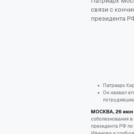
Патриарх Моск
связи с кончи
президента РФ
Патриарх Кир
Он назвал ег
потрудившим
МОСКВА, 26 июн 
соболезнования в
президента РФ по
Иванова и сообщил