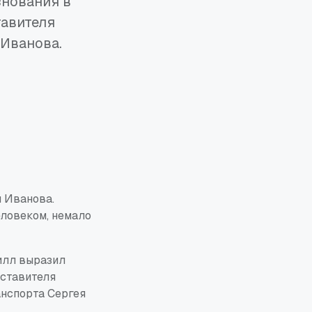
знования в
тавителя
 Иванова.
я Иванова.
еловеком, немало
илл выразил
дставителя
анспорта Сергея