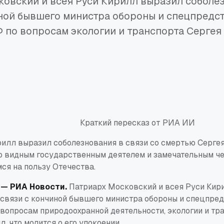
овский и всея Руси Кирилл выразил соболе
ной бывшего министра обороны и спецпредс
 по вопросам экологии и транспорта Сергея
Краткий пересказ от РИА ИИ
илл выразил соболезнования в связи со смертью Серге
о видным государственным деятелем и замечательным ч
ся на пользу Отечества.
— РИА Новости.
Патриарх Московский и всея Руси Кир
 связи с кончиной бывшего министра обороны и спецпре
 вопросам природоохранной деятельности, экологии и тр
, что молится о его упокоении.