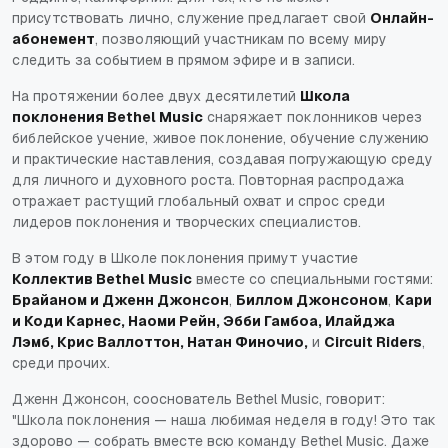
присутствовать лично, служение предлагает свой
Онлайн-
абонемент
, позволяющий участникам по всему миру
следить за событием в прямом эфире и в записи.
На протяжении более двух десятилетий
Школа
поклонения Bethel Music
снаряжает поклонников через
библейское учение, живое поклонение, обучение служению
и практические наставления, создавая погружающую среду
для личного и духовного роста. Повторная распродажа
отражает растущий глобальный охват и спрос среди
лидеров поклонения и творческих специалистов.
В этом году в Школе поклонения примут участие
Коллектив Bethel Music
вместе со специальными гостями:
Брайаном и Дженн Джонсон
,
Биллом Джонсоном
,
Кари
и Коди Карнес, Наоми Рейн, Эбби Гамбоа, Илайджа
Лэмб, Крис Валлоттон, Натан Финочио,
и
Circuit Riders
,
среди прочих.
Дженн Джонсон, сооснователь Bethel Music, говорит:
"Школа поклонения — наша любимая неделя в году! Это так
здорово — собрать вместе всю команду Bethel Music. Даже