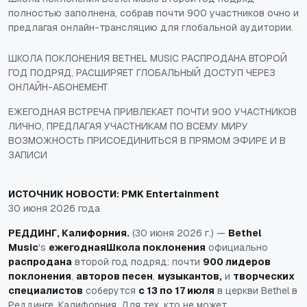
полностью заполнена, собрав почти 900 участников очно и
предлагая онлайн-трансляцию для глобальной аудитории.
ШКОЛА ПОКЛОНЕНИЯ BETHEL MUSIC РАСПРОДАНА ВТОРОЙ
ГОД ПОДРЯД, РАСШИРЯЕТ ГЛОБАЛЬНЫЙ ДОСТУП ЧЕРЕЗ
ОНЛАЙН-АБОНЕМЕНТ
ЕЖЕГОДНАЯ ВСТРЕЧА ПРИВЛЕКАЕТ ПОЧТИ 900 УЧАСТНИКОВ
ЛИЧНО, ПРЕДЛАГАЯ УЧАСТНИКАМ ПО ВСЕМУ МИРУ
ВОЗМОЖНОСТЬ ПРИСОЕДИНИТЬСЯ В ПРЯМОМ ЭФИРЕ И В
ЗАПИСИ
ИСТОЧНИК НОВОСТИ:
PMK Entertainment
30 июня 2026 года
РЕДДИНГ, Калифорния.
(30 июня 2026 г.) —
Bethel
Music
's
ежегодная
Школа поклонения
официально
распродана
второй год подряд: почти
900 лидеров
поклонения
,
авторов песен
,
музыкантов,
и
творческих
специалистов
соберутся
с 13 по 17 июля
в церкви Bethel в
Реддинге, Калифорния. Для тех, кто не может