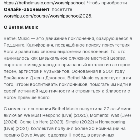
https://bethelmusic.com/worshipschool
. Чтобы приобрести
Онлайн-абонемент
, посетите
worshipu.com/course/worshipschool2026
.
О Bethel Music
Bethel Music — это движение поклонения, базирующееся в
Реддинге, Калифорния, посвящённое поиску присутствия
Бога и развитию свежих выражений поклонения. То, что
начиналось как музыкальное служение местной церкви,
выросло в международно признанный коллектив авторов
песен, артистов и музыкантов. Основанная в 2001 году
Брайаном и Дженн Джонсон, Bethel Music существует для
того, чтобы воспитывать поклонников, помогать им идти в
своей истинной идентичности и стремиться к близости с
Богом превыше всего.
С момента основания Bethel Music выпустила 27 альбомов,
включая
We Must Respond (Live)
(2025),
Moments: Wait (Live)
(2024),
Come Up Here
(2023),
Simple
(2022) и
Homecoming
(Live)
(2021). Коллектив получил более 30 номинаций на
премию Dove Award, одержав 11 побед в различных