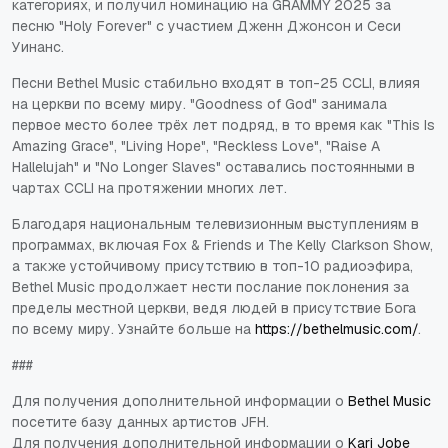
категориях, и получил номинацию на GRAMMY 2025 за
песню "Holy Forever" с участием Дженн Джонсон и Сеси
Уинанс.
Песни Bethel Music стабильно входят в топ-25 CCLI, влияя
на церкви по всему миру. "Goodness of God" занимала
первое место более трёх лет подряд, в то время как "This Is
Amazing Grace", "Living Hope", "Reckless Love", "Raise A
Hallelujah" и "No Longer Slaves" оставались постоянными в
чартах CCLI на протяжении многих лет.
Благодаря национальным телевизионным выступлениям в
программах, включая
Fox & Friends
и
The Kelly Clarkson Show
,
а также устойчивому присутствию в топ-10 радиоэфира,
Bethel Music продолжает нести послание поклонения за
пределы местной церкви, ведя людей в присутствие Бога
по всему миру. Узнайте больше на
https://bethelmusic.com/
.
###
Для получения дополнительной информации о
Bethel Music
посетите базу данных артистов JFH.
Для получения дополнительной информации о
Kari Jobe