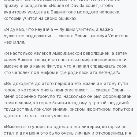
призму, и создатель «House of David» хочет, чтобы
аудитория увидела в Вашингтоне молодого человека,
который учится на своих ошибках.
«Я думаю, что неудача — лучший учитель, а важно
мужество выдержать», — сказал Эрвин, цитируя Уинстона
Черчилля.
«Я настолько увлекся Американской революцией, а затем
самим Вашингтоном, и он настолько мифологизированная,
высеченная в камне фигура, что я начал спрашивать себя:
кто человек под мифом и где родилась эта легенда?»
«Вы доходите до этого периода его жизни и к этому пути
героя, о котором очень немногие знают, — сказал Эрвин. —
Меня особенно тронуло то, насколько он был сформирован
теми вещами, которые близки каждому: утратой, неудачей,
трудностями, приключениями, риском, фронтиром, попыткой
сделать то, что ты не умеешь».
«Именно это упорство сделало его лидером, которым он
стал, и для меня это было очень личным и откровением, и я