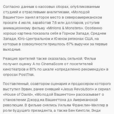
Согласно данным о кассовых сборах, опубликованным
студией и отраслевыми аналитиками, «Молодой
Вашингтон» занял второе место в североамериканском
прокате 4 июля, заработав 7,6 млн долларов, уступив
анимационному фильму «Minions & Monsters». Особенно
хорошо картина показала себя в Горном Западе, Среднем
Западе, Юго-Центральном и Южном регионах США, на
которые в совокупности пришлось 67% выручки за первые
выходные.
Реакция зрителей также оказалась сильной. Фильм
получил оценку A по CinemaScore от посетителей
кинотеатров и 81% по шкале «определенно рекомендую» в
опросах PostTrak.
Поставленный, соавтором сценария и продюсером которого
выступил Эрвин, ранее снявший «Jesus Revolution» и сериал
«House of David», «Молодой Вашингтон» рассказывает о
становлении Джорджа Вашингтона до Американской
революции. В фильме снялись Уильям Франклин-Миллер в
роли будущего президента, а также Бен Кингсли, Энди