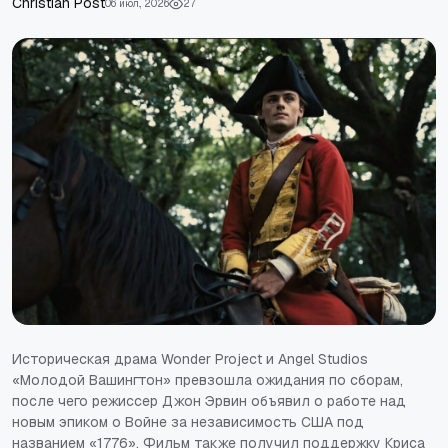
Сhristian Post
06 июл., 2026
27
Историческая драма Wonder Project и Angel Studios
«Молодой Вашингтон» превзошла ожидания по сборам,
после чего режиссер Джон Эрвин объявил о работе над
новым эпиком о Войне за независимость США под
названием «1776». Фильм также получил поддержку Криса