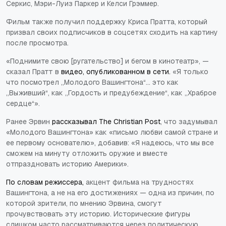
Серкис, Мэри-Луиз Паркер и Келси Грэммер.
Фильм также получил поддержку Криса Пратта, который
призвал своих подписчиков в соцсетях сходить на картину
после просмотра.
«Поднимите свою [ругательство] и бегом в кинотеатр», —
сказал Пратт в
видео, опубликованном в сети.
«Я только
что посмотрел „Молодого Вашингтона“... это как
„Выживший“, как „Гордость и предубеждение“, как „Храброе
сердце“».
Ранее Эрвин
рассказывал The Christian Post
, что задумывал
«Молодого Вашингтона» как «письмо любви самой стране и
ее первому основателю», добавив: «Я надеюсь, что мы все
сможем на минуту отложить оружие и вместе
отпраздновать историю Америки».
По словам режиссера,
акцент фильма на трудностях
Вашингтона, а не на его достижениях — одна из причин, по
которой зрители, по мнению Эрвина, смогут
прочувствовать эту историю. Исторические фигуры
слишком часто рассматриваются через политическую