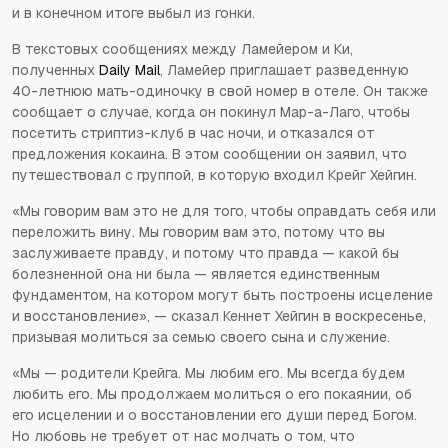
и в конечном итоге выбыл из гонки.
В текстовых сообщениях между Ламейером и Ки,
полученных
Daily Mail
, Ламейер приглашает разведенную
40-летнюю мать-одиночку в свой номер в отеле. Он также
сообщает о случае, когда он покинул Мар-а-Лаго, чтобы
посетить стриптиз-клуб в час ночи, и отказался от
предложения кокаина. В этом сообщении он заявил, что
путешествовал с группой, в которую входил Крейг Хейгин.
«Мы говорим вам это не для того, чтобы оправдать себя или
переложить вину. Мы говорим вам это, потому что вы
заслуживаете правду, и потому что правда — какой бы
болезненной она ни была — является единственным
фундаментом, на котором могут быть построены исцеление
и восстановление», — сказал Кеннет Хейгин в воскресенье,
призывая молиться за семью своего сына и служение.
«Мы — родители Крейга. Мы любим его. Мы всегда будем
любить его. Мы продолжаем молиться о его покаянии, об
его исцелении и о восстановлении его души перед Богом.
Но любовь не требует от нас молчать о том, что