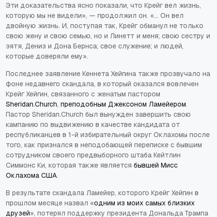
Эти доказательства ясно показали, что Крейг вел жизнь,
которую мы не видели», — продолжил он. «… Он вел
двойную жизнь. И, поступая так, Крейг обманул не только
свою жену и свою семью, но и Линетт и меня; свою сестру и
зятя, Дениз и Дона Бернса; свое служение; и людей,
которые доверяли ему».
Последнее заявление Кеннета Хейгина также прозвучало на
фоне недавнего скандала, в который оказался вовлечен
Крейг Хейгин, связанного с женатым пастором
Sheridan.Church
,
преподобным Джексоном Ламейером
.
Пастор Sheridan.Church был вынужден завершить свою
кампанию по выдвижению в качестве кандидата от
республиканцев в 1-й избирательный округ Оклахомы после
того, как признался в неподобающей переписке с бывшим
сотрудником своего предвыборного штаба Кейтлин
Симмонс Ки, которая также является
бывшей Мисс
Оклахома США
.
В результате скандала Ламейер, которого Крейг Хейгин в
прошлом месяце назвал «
одним из моих самых близких
друзей
», потерял поддержку президента Дональда Трампа