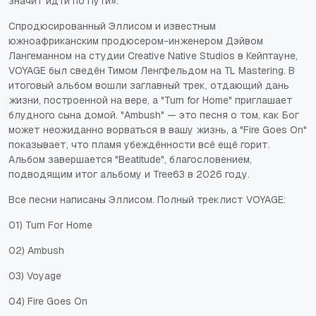
значит идти по Пути».
Спродюсированный Эллисом и известным
южноафриканским продюсером-инженером Дэйвом
Лангеманном на студии Creative Native Studios в Кейптауне,
VOYAGE был сведён Тимом Ленгфельдом на TL Mastering. В
итоговый альбом вошли заглавный трек, отдающий дань
жизни, построенной на вере, а "Turn for Home" приглашает
блудного сына домой. "Ambush" — это песня о том, как Бог
может неожиданно ворваться в вашу жизнь, а "Fire Goes On"
показывает, что пламя убеждённости всё ещё горит.
Альбом завершается "Beatitude", благословением,
подводящим итог альбому и Tree63 в 2026 году.
Все песни написаны Эллисом. Полный треклист VOYAGE:
01) Turn For Home
02) Ambush
03) Voyage
04) Fire Goes On