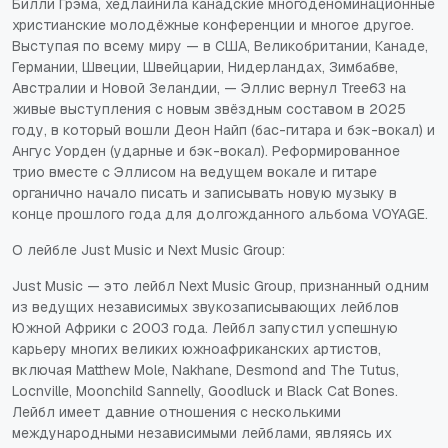
Билли Грэма, хедлайнила канадские многоденоминационные
христианские молодёжные конференции и многое другое.
Выступая по всему миру — в США, Великобритании, Канаде,
Германии, Швеции, Швейцарии, Нидерландах, Зимбабве,
Австралии и Новой Зеландии, — Эллис вернул Tree63 на
живые выступления с новым звёздным составом в 2025
году, в который вошли Деон Найп (бас-гитара и бэк-вокал) и
Ангус Уорден (ударные и бэк-вокал). Реформированное
трио вместе с Эллисом на ведущем вокале и гитаре
органично начало писать и записывать новую музыку в
конце прошлого года для долгожданного альбома VOYAGE.
О лейбле Just Music и Next Music Group:
Just Music — это лейбл Next Music Group, признанный одним
из ведущих независимых звукозаписывающих лейблов
Южной Африки с 2003 года. Лейбл запустил успешную
карьеру многих великих южноафриканских артистов,
включая Matthew Mole, Nakhane, Desmond and The Tutus,
Locnville, Moonchild Sannelly, Goodluck и Black Cat Bones.
Лейбл имеет давние отношения с несколькими
международными независимыми лейблами, являясь их