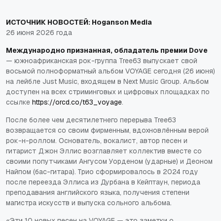
ИСТОЧНИК НОВОСТЕЙ:
Hoganson Media
26 июня 2026 года
Международно признанная, обладатель премии Dove
— южноафриканская рок-группа
Tree63
выпускает свой
восьмой полноформатный альбом VOYAGE сегодня (26 июня)
на лейбле Just Music, входящем в Next Music Group. Альбом
доступен на всех стриминговых и цифровых площадках по
ссылке
https://orcd.co/t63_voyage
.
После более чем десятилетнего перерыва Tree63
возвращается со своим фирменным, вдохновлённым верой
рок-н-роллом. Основатель, вокалист, автор песен и
гитарист Джон Эллис возглавляет коллектив вместе со
своими попутчиками Ангусом Уорденом (ударные) и Деоном
Найпом (бас-гитара). Трио сформировалось в 2024 году
после переезда Эллиса из Дурбана в Кейптаун, периода
преподавания английского языка, получения степени
магистра искусств и выпуска сольного альбома.
«Эти 10 новых песен на VOYAGE — это заметки о