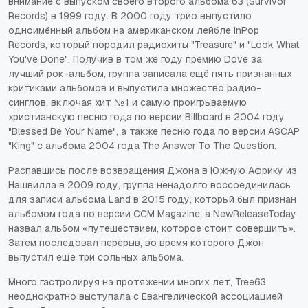
внимание с выпуском своего второго альбома 63 (Survivor
Records) в 1999 году. В 2000 году трио выпустило
одноимённый альбом на американском лейбле InPop
Records, который породил радиохиты "Treasure" и "Look What
You've Done". Получив в том же году премию Dove за
лучший рок-альбом, группа записала ещё пять признанных
критиками альбомов и выпустила множество радио-
синглов, включая хит №1 и самую проигрываемую
христианскую песню года по версии Billboard в 2004 году
"Blessed Be Your Name", а также песню года по версии ASCAP
"King" с альбома 2004 года The Answer To The Question.
Распавшись после возвращения Джона в Южную Африку из
Нэшвилла в 2009 году, группа ненадолго воссоединилась
для записи альбома Land в 2015 году, который был признан
альбомом года по версии CCM Magazine, а NewReleaseToday
назвал альбом «путешествием, которое стоит совершить».
Затем последовал перерыв, во время которого Джон
выпустил ещё три сольных альбома.
Много гастролируя на протяжении многих лет, Tree63
неоднократно выступала с Евангелической ассоциацией