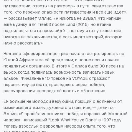
путешествии, ответы на разговоры в пути, свидетельства
того, кто пережил опасности путешествия и всё ещё идёт»,
— рассказывает Эллис. «Я никогда не думал, что напишу
ещё музыку для Tree63 после Land (2015), но втайне
надеялся, что это произойдёт, потому что путешествие
никогда не заканчивается, и есть много историй, которые
нужно рассказать».
Недавно сформированное трио начало гастролировать по
Южной Африке и за её пределами, и новые песни начали
появляться органично. В итоге у Эллиса было 30 песен на
выбор, когда появилась возможность записать новый
альбом. Финальные 10 треков на VOYAGE отражают
перспективу артиста, прошедшего через победы,
разочарования, неопределённость и обновление.
«Я больше не молодой верующий, поющий о волнении от
изменяющего жизнь духовного открытия», — делится
Эллис. «Я прошёл много миль, побед и поражений. Молодой
человек, написавший "Look What You've Done" в 1997 году,
теперь взрослый с взрослым набором опыта того, что