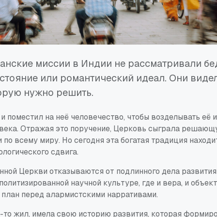
анские миссии в Индии не рассматривали бе
стояние или романтический идеал. Они видел
орую нужно решить.
и поместил на неё человечество, чтобы возделывать её 
века. Отражая это поручение, Церковь сыграла решающ
 по всему миру. Но сегодня эта богатая традиция находи
ологического сдвига.
нной Церкви отказываются от подлинного дела развития
олитизированной научной культуре, где и вера, и объек
й план перед алармистскими нарративами.
а-то жил, имела свою историю развития, которая формир