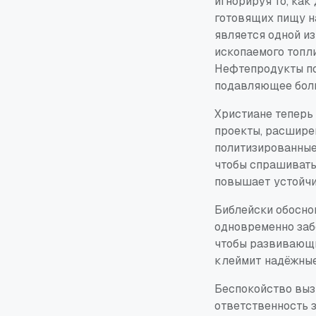
игнорируя то, ка
готовящих пищу на
является одной из
ископаемого топли
Нефтепродукты по
подавляющее боль
Христиане теперь
проекты, расшире
политизированные
чтобы спрашивать,
повышает устойчи
Библейски обоснов
одновременно забо
чтобы развивающи
клеймит надёжные
Беспокойство выз
ответственность 