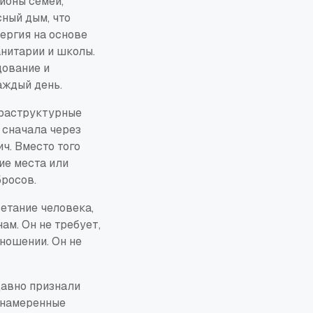
ионы семей,
сный дым, что
ергия на основе
анитарии и школы.
дование и
аждый день.
фраструктурные
 сначала через
ч. Вместо того
ие места или
бросов.
етание человека,
ам. Он не требует,
ношении. Он не
давно признали
онамеренные