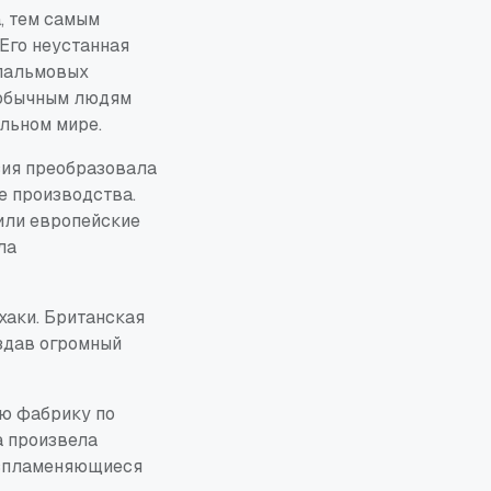
, тем самым
Его неустанная
 пальмовых
 обычным людям
льном мире.
сия преобразовала
е производства.
или европейские
ла
хаки. Британская
здав огромный
ю фабрику по
а произвела
оспламеняющиеся