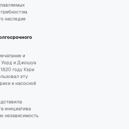
главляемых
отребностям.
то наследие
олгосрочного
ечатание и
м Уорд и Джошуа
1820 году Кэри
ользовал эту
рики и насосной
едставила
та инициатива
ую независимость