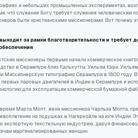
графиях и небольших промышленных экспериментах, воз
и, что служение Богу требует служения человеческим п
ионеров были христианскими миссионерами. Вот почему э
ыходит за рамки благотворительности и требует д
 обеспечения
стские миссионеры первыми начали коммерческое книгоп
дство в Серампуре близ Калькутты. Уильям Кэри, Уилья
 Миссионерскую типографию Серампура в 1800 году. В 
з первых паровых двигателей в Индии в Серампуре и исп
нологию для эксплуатации коммерческой бумажной фаб
 время Марта Молт, жена миссионера Чарльза Молта, пр
евоплетение на подушках в Нагеркойле на юге Индии. Э
ю экспортную текстильную индустрию, даруя финансов
сячам маргинализированных женщин.