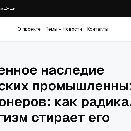
кладбище
 вероисповедания для Сирии
E» наконец выходит в кинотеатрах в этом месяце
 альбом в планетариях
О проекте
Темы
Новости
Контакты
ддерживаемый Белым домом, может отменить законы штатов, защищающие ж
О проекте
Темы
Новости
Контакты
енное наследие
ских промышленны
онеров: как радик
гизм стирает его