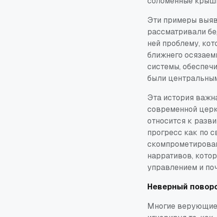
соломенные крыши
Эти примеры выяв
рассматривали бе
ней проблему, ко
ближнего осязаем
системы, обеспеч
были центральным
Эта история важна
современной церк
относится к разв
прогресс как по с
скомпрометирован
нарративов, кото
управлением и по
Неверный поворо
Многие верующие 