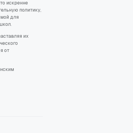
то искренне
тельную политику,
имой для
школ.
заставляя их
ического
я от
анским