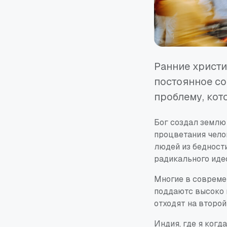
Ранние христи
постоянное со
проблему, кот
Бог создал землю 
процветания чело
людей из бедности
радикального иде
Многие в совреме
поддаютс высоко п
отходят на второ
Индия, где я когд