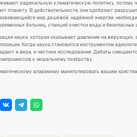
ивают радикальную климатическую политику, потому ч
ают планету. В действительности, они одобряют разруши
азвивающийся мир дешёвой, надёжной энергии, необход
временных больниц, станций очистки воды и безопасных 
зация науки, которая оказывает давление на верующих, 
позиции. Когда наука становится инструментом идеолог
адают и вера, и честное исследование. Дебаты смещаютс
компромиссов к моральному позёрству.
иматическому алармизму манипулировать вашим христи