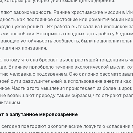
, которые регулярно уничтожали целые деревни.
ляют закономерность. Ранние христианские миссии в Ин
дность как постоянное состояние или романтический иде
торую нужно решить. Их работа вытекала из библейской 
ыми способами. Накормить голодных, дать работу бедным
ивающие устойчивость сообществ, были не дополнительн
и для их призвания.
, потому что она бросает вызов растущей тенденции в ч
ви. Влияние приобрело течение экологической мысли, ко
итию человека с подозрением. Оно склонно рассматрива
воей сути разрушительный, а использование энергии как
ное. Часть этого мышления проистекает из более широк
рые возвышают природу таким образом, что стирают раз
читанием.
т в запутанное мировоззрение
сегодня повторяют экологические лозунги о «спасении 