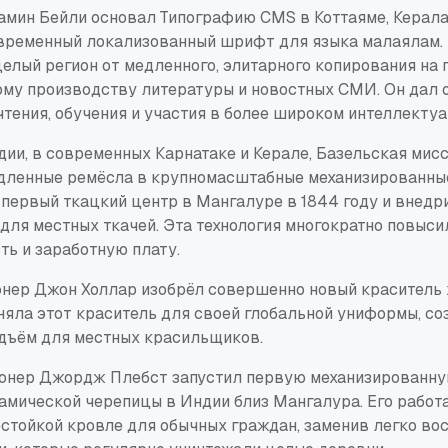
жамин Бейли основал Типографию CMS в Коттаяме, Керала
временный локализованный шрифт для языка малаялам. 
целый регион от медленного, элитарного копирования на
ому производству литературы и новостных СМИ. Он дал
тения, обучения и участия в более широком интеллектуа
дии, в современных Карнатаке и Керале, Базельская мис
дленные ремёсла в крупномасштабные механизированны
 первый ткацкий центр в Мангалуре в 1844 году и внедр
для местных ткачей. Эта технология многократно повыси
ть и заработную плату.
ионер Джон Холлар изобрёл совершенно новый краситель 
няла этот краситель для своей глобальной униформы, со
дъём для местных красильщиков.
ионер Джордж Плебст запустил первую механизированну
амической черепицы в Индии близ Мангалура. Его работ
стойкой кровле для обычных граждан, заменив легко в