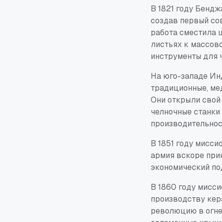
В 1821 году Бенд
создав первый со
работа сместила 
листьях к массов
инструменты для ч
На юго-западе Ин
традиционные, ме
Они открыли свой
челночные станки 
производительнос
В 1851 году мисс
армия вскоре при
экономический по
В 1860 году мисс
производству кер
революцию в огне