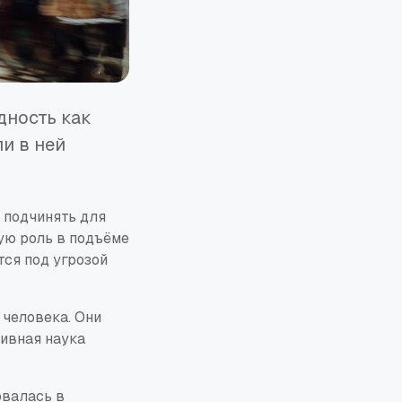
дность как
и в ней
и подчинять для
ую роль в подъёме
тся под угрозой
 человека. Они
тивная наука
овалась в