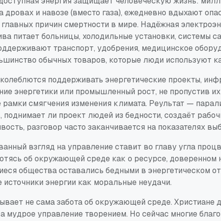
к доступная энергия защищает человеческую жизнь: милл
 дровах и навозе (вместо газа), ежедневно вдыхают опа
 главных причин смертности в мире. Надёжная электроэн
ва питает больницы, холодильные установки, системы с
ддерживают транспорт, удобрения, медицинское обору
шинство обычных товаров, которые люди используют к
 колеблются поддерживать энергетические проекты, ин
ние энергетики или промышленный рост, не пропустив их
 рамки смягчения изменения климата. Реультат — парали
 поднимает ли проект людей из бедности, создаёт рабоч
вость, разговор часто заканчивается на показателях вы
анный взгляд на управление ставит во главу угла процв
тясь об окружающей среде как о ресурсе, доверенном н
еся общества оставались бедными в энергетическом от
 источники энергии как моральные неудачи.
ывает не сама забота об окружающей среде. Христиане 
за мудрое управление творением. Но сейчас многие благ