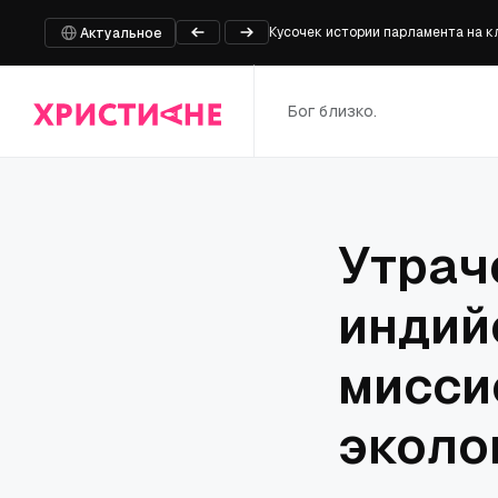
Кусочек истории парламента на 
Правозащитники требуют свободы
Актуальное
Вопреки всему: «Койот против ACM
Фиби Бриджерс представит новый
Бог близко.
Опасения, что законопроект, по
Утрач
индий
мисси
эколо