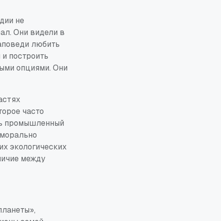
дии не
ал. Они видели в
заповеди любить
 и построить
ыми опциями. Они
астях
торое часто
ть промышленный
 морально
их экологических
личие между
планеты»,