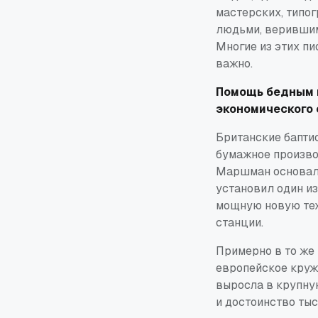
мастерских, типо
людьми, верившим
Многие из этих п
важно.
Помощь бедным в
экономического
Британские бапти
бумажное произво
Маршман основали
установил один и
мощную новую тех
станции.
Примерно в то же
европейское круж
выросла в крупну
и достоинство ты