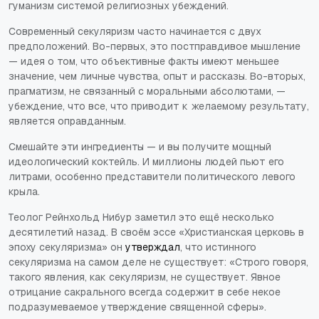
гуманизм системой религиозных убеждений.
Современный секуляризм часто начинается с двух
предположений. Во-первых, это постправдивое мышление
— идея о том, что объективные факты имеют меньшее
значение, чем личные чувства, опыт и рассказы. Во-вторых,
прагматизм, не связанный с моральными абсолютами, —
убеждение, что все, что приводит к желаемому результату,
является оправданным.
Смешайте эти ингредиенты — и вы получите мощный
идеологический коктейль. И миллионы людей пьют его
литрами, особенно представители политического левого
крыла.
Теолог Рейнхольд Нибур заметил это ещё несколько
десятилетий назад. В своём эссе «Христианская церковь в
эпоху секуляризма» он
утверждал
, что истинного
секуляризма на самом деле не существует: «Строго говоря,
такого явления, как секуляризм, не существует. Явное
отрицание сакрального всегда содержит в себе некое
подразумеваемое утверждение священной сферы».