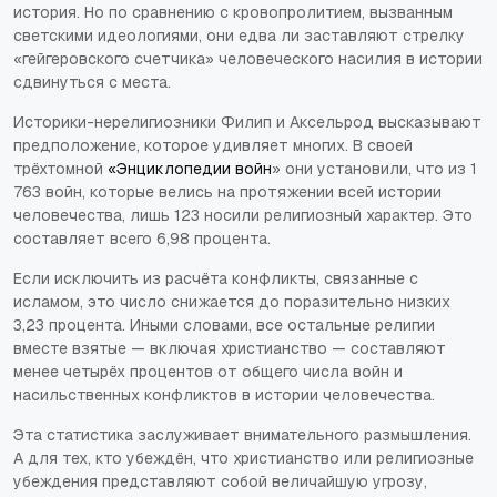
история. Но по сравнению с кровопролитием, вызванным
светскими идеологиями, они едва ли заставляют стрелку
«гейгеровского счетчика» человеческого насилия в истории
сдвинуться с места.
Историки-нерелигиозники Филип и Аксельрод высказывают
предположение, которое удивляет многих. В своей
трёхтомной
«Энциклопедии войн
» они установили, что из 1
763 войн, которые велись на протяжении всей истории
человечества, лишь 123 носили религиозный характер. Это
составляет всего 6,98 процента.
Если исключить из расчёта конфликты, связанные с
исламом, это число снижается до поразительно низких
3,23 процента. Иными словами, все остальные религии
вместе взятые — включая христианство — составляют
менее четырёх процентов от общего числа войн и
насильственных конфликтов в истории человечества.
Эта статистика заслуживает внимательного размышления.
А для тех, кто убеждён, что христианство или религиозные
убеждения представляют собой величайшую угрозу,