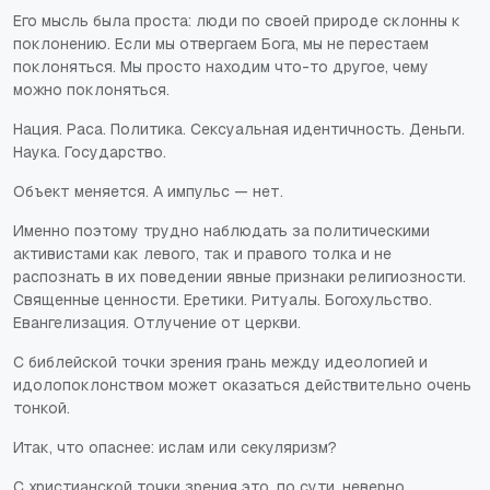
Его мысль была проста: люди по своей природе склонны к
поклонению. Если мы отвергаем Бога, мы не перестаем
поклоняться. Мы просто находим что-то другое, чему
можно поклоняться.
Нация. Раса. Политика. Сексуальная идентичность. Деньги.
Наука. Государство.
Объект меняется. А импульс — нет.
Именно поэтому трудно наблюдать за политическими
активистами как левого, так и правого толка и не
распознать в их поведении явные признаки религиозности.
Священные ценности. Еретики. Ритуалы. Богохульство.
Евангелизация. Отлучение от церкви.
С библейской точки зрения грань между идеологией и
идолопоклонством может оказаться действительно очень
тонкой.
Итак, что опаснее: ислам или секуляризм?
С христианской точки зрения это, по сути, неверно