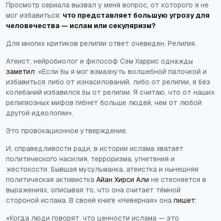
Просмотр сериала вызвал у меня вопрос, от которого я не
мог избавиться:
что представляет большую угрозу для
человечества — ислам или секуляризм?
Для многих критиков религии ответ очевиден. Религия.
Атеист, нейробиолог и философ Сэм Харрис однажды
заметил
: «Если бы я мог взмахнуть волшебной палочкой и
избавиться либо от изнасилований, либо от религии, я без
колебаний избавился бы от религии. Я считаю, что от наших
религиозных мифов гибнет больше людей, чем от любой
другой идеологии».
Это провокационное утверждение.
И, справедливости ради, в истории ислама хватает
политического насилия, терроризма, угнетения и
жестокости. Бывшая мусульманка, атеистка и нынешняя
политическая активистка
Айан Хирси Али
не стесняется в
выражениях, описывая то, что она считает тёмной
стороной ислама. В своей книге «Неверная» она
пишет
:
«Когда люди говорят, что ценности ислама — это