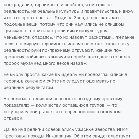
сострадание, терпимость и свобода, я смотрю на
реальность, на реальные культуры и правительства, и вижу,
что это просто не так. Люди на Западе проглатывают
подобные вещи, потому что они научились не слишком
критично относиться к религиям или культурам
меньшинств, опасаясь, что их назовут расистами... Желание
верить в мирную терпимость ислама не может скрыть эту
реальность: руки по-прежнему отрубают, женщин по-
прежнему побивают камнями и порабощают, как это велел
пророк Мухаммед много веков назад».
Её мысль проста: какие бы идеалы ни провозглашались в
теории, в конечном счёте их следует оценивать по
реальным результатам.
Но если мы оцениваем опасность по одному простому
показателю — количеству оставшихся трупов, — то
секуляризм выигрывает это соревнование с огромным
отрывом.
Да, во имя религии совершались ужасные зверства. ИГИЛ.
Крестовые походы. Инквизиция. Об этом свидетельствует