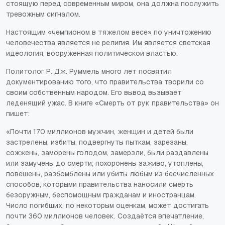
стоящую перед современным миром, она должна послужить
тревожным сигналом.
Настоящим «чемпионом в тяжелом весе» по уничтожению
человечества является не религия. Им является светская
идеология, вооруженная политической властью.
Политолог Р. Дж. Руммель много лет посвятил
документированию того, что правительства творили со
своим собственным народом. Его вывод вызывает
леденящий ужас. В книге
«Смерть от рук
правительства» он
пишет:
«Почти 170 миллионов мужчин, женщин и детей были
застрелены, избиты, подвергнуты пыткам, зарезаны,
сожжены, заморены голодом, замерзли, были раздавлены
или замучены до смерти; похоронены заживо, утоплены,
повешены, разбомблены или убиты любым из бесчисленных
способов, которыми правительства наносили смерть
безоружным, беспомощным гражданам и иностранцам.
Число погибших, по некоторым оценкам, может достигать
почти 360 миллионов человек. Создаётся впечатление,