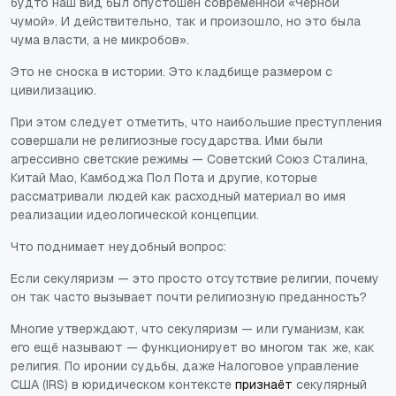
будто наш вид был опустошен современной «Чёрной
чумой». И действительно, так и произошло, но это была
чума власти, а не микробов».
Это не сноска в истории. Это кладбище размером с
цивилизацию.
При этом следует отметить, что наибольшие преступления
совершали не религиозные государства. Ими были
агрессивно светские режимы — Советский Союз Сталина,
Китай Мао, Камбоджа Пол Пота и другие, которые
рассматривали людей как расходный материал во имя
реализации идеологической концепции.
Что поднимает неудобный вопрос:
Если секуляризм — это просто отсутствие религии, почему
он так часто вызывает почти религиозную преданность?
Многие утверждают, что секуляризм — или гуманизм, как
его ещё называют — функционирует во многом так же, как
религия. По иронии судьбы, даже Налоговое управление
США (IRS) в юридическом контексте
признаёт
секулярный