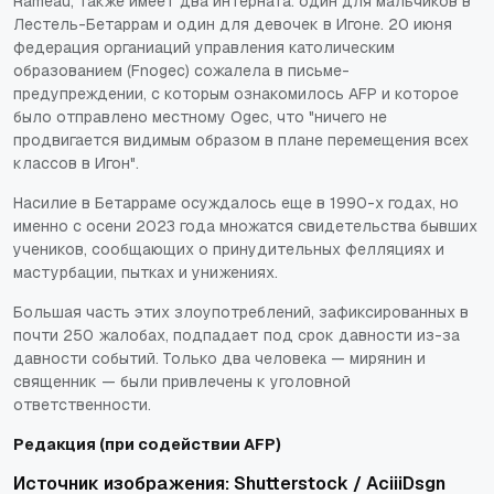
Rameau, также имеет два интерната: один для мальчиков в
Лестель-Бетаррам и один для девочек в Игоне. 20 июня
федерация органиаций управления католическим
образованием (Fnogec) сожалела в письме-
предупреждении, с которым ознакомилось AFP и которое
было отправлено местному Ogec, что "ничего не
продвигается видимым образом в плане перемещения всех
классов в Игон".
Насилие в Бетарраме осуждалось еще в 1990-х годах, но
именно с осени 2023 года множатся свидетельства бывших
учеников, сообщающих о принудительных фелляциях и
мастурбации, пытках и унижениях.
Большая часть этих злоупотреблений, зафиксированных в
почти 250 жалобах, подпадает под срок давности из-за
давности событий. Только два человека — мирянин и
священник — были привлечены к уголовной
ответственности.
Редакция (при содействии AFP)
Источник изображения: Shutterstock / AciiiDsgn