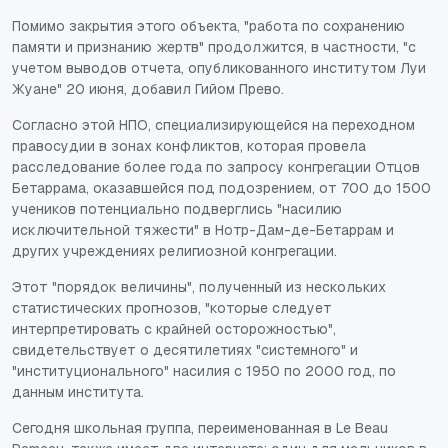
Помимо закрытия этого объекта, "работа по сохранению
памяти и признанию жертв" продолжится, в частности, "с
учетом выводов отчета, опубликованного институтом Луи
Жуане" 20 июня, добавил Гийом Прево.
Согласно этой НПО, специализирующейся на переходном
правосудии в зонах конфликтов, которая провела
расследование более года по запросу конгрегации Отцов
Бетаррама, оказавшейся под подозрением, от 700 до 1500
учеников потенциально подверглись "насилию
исключительной тяжести" в Нотр-Дам-де-Бетаррам и
других учреждениях религиозной конгрегации.
Этот "порядок величины", полученный из нескольких
статистических прогнозов, "которые следует
интерпретировать с крайней осторожностью",
свидетельствует о десятилетиях "системного" и
"институционального" насилия с 1950 по 2000 год, по
данным института.
Сегодня школьная группа, переименованная в Le Beau