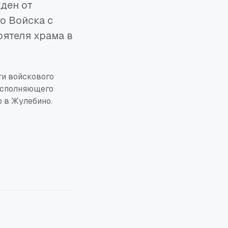
ден от
о Войска с
оятеля храма в
ти войскового
 исполняющего
о в Жулебино.