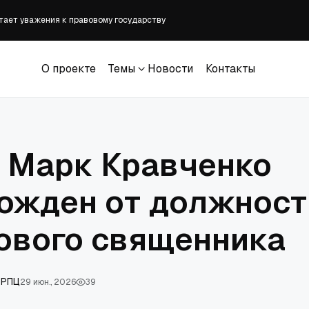
атает уважения к правовому государству
 должны знать до возвращения ребёнка в школу
ед с надписью «Спаси и сохрани от гаишников»
О проекте
Темы
Новости
Контакты
вёл советника, отчитавшего студента за чествование Чарли Кирка
О проекте
Темы
Новости
Контакты
орой сингл; EP скоро выйдет
 Марк Кравченко
ожден от должност
ового священника
 РПЦ
29 июн., 2026
39