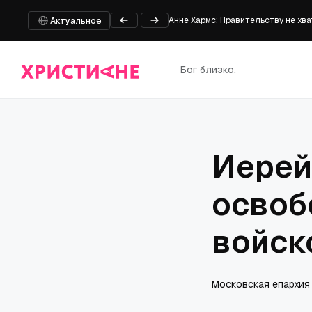
Анне Хармс: Правительству не хв
Актуальное
5 родительских прав, которые вы
В Марий Эл у мужчины изъяли моп
Бог близко.
Университет штата Оклахома пере
MotionPlus и Braille выпускают вт
Иерей
освоб
войск
Московская епархия