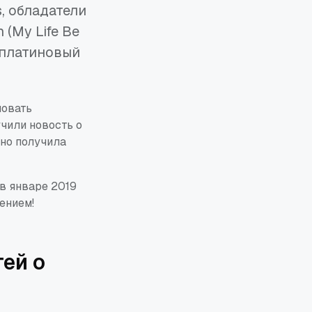
, обладатели
 (My Life Be
 платиновый
новать
учили новость о
ьно получила
в январе 2019
ением!
ей о