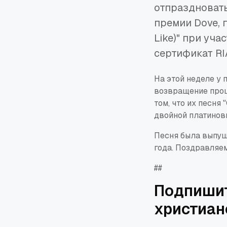
отпраздновать
премии Dove, п
Like)" при уч
сертификат RI
На этой неделе у 
возвращение прошл
том, что их песня
двойной платинов
Песня была выпущ
года. Поздравляем
##
Подпишит
христиан