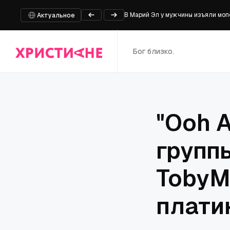
В Марий Эл у мужчины изъяли моп
Актуальное
Университет штата Оклахома пере
MotionPlus и Braille выпускают вт
Бог близко.
Алжирские христиане вынуждены у
Молодые люди вдвое чаще хотят бо
"Ooh A
группы
TobyM
плати