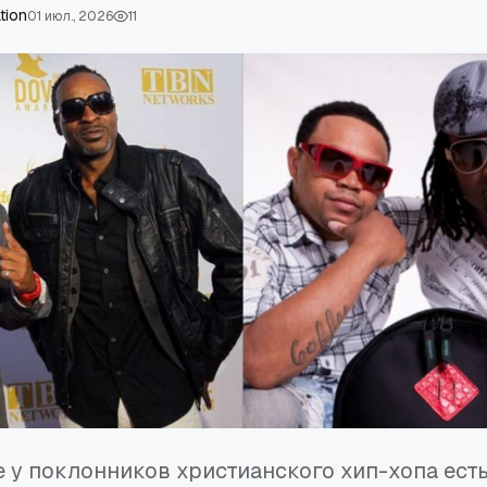
tion
01 июл., 2026
11
е у поклонников христианского хип-хопа ест