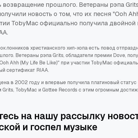
 возвращение прошлого. Ветераны рэпа Grits
олучили новость о том, что их песня "Ooh Ahh
астии TobyMac официально получила двойной
AA.
поклонников христианского хип-хопа есть повод отпразд
ого. Ветераны рэпа Grits, обладатели премии Dove, пол
 "Ooh Ahh (My Life Be Like)" при участии TobyMac официал
ый сертификат RIAA.
ена в 2002 году и впервые получила платиновый статус 
 Grits, TobyMac и Gottee Records с этим огромным достиж
есь на нашу рассылку новост
ской и госпел музыке