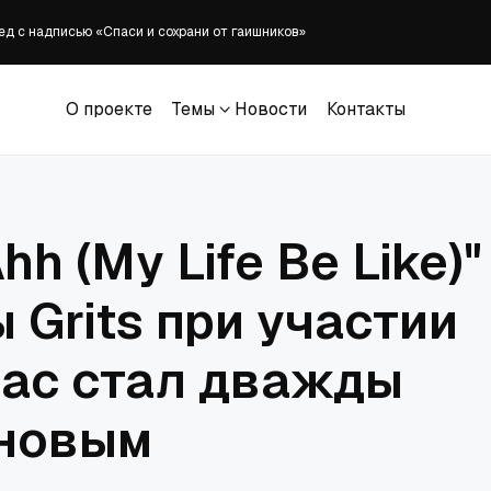
ед с надписью «Спаси и сохрани от гаишников»
вёл советника, отчитавшего студента за чествование Чарли Кирка
орой сингл; EP скоро выйдет
О проекте
Темы
Новости
Контакты
йти в подполье, пока протестантские церкви остаются закрытыми
О проекте
Темы
Новости
Контакты
льше литургии и структуры в церкви: Lifeway
hh (My Life Be Like)"
 Grits при участии
ac стал дважды
новым