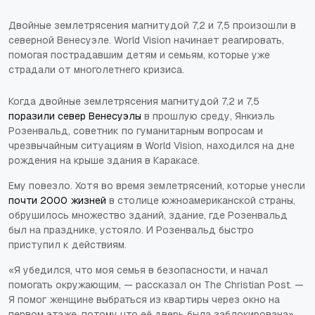
Двойные землетрясения магнитудой 7,2 и 7,5 произошли в
северной Венесуэле. World Vision начинает реагировать,
помогая пострадавшим детям и семьям, которые уже
страдали от многолетнего кризиса.
Когда двойные землетрясения магнитудой 7,2 и 7,5
поразили север Венесуэлы
в прошлую среду, Янкиэль
Розенвальд, советник по гуманитарным вопросам и
чрезвычайным ситуациям в World Vision, находился на дне
рождения на крыше здания в Каракасе.
Ему повезло. Хотя во время землетрясений, которые унесли
почти 2000 жизней
в столице южноамериканской страны,
обрушилось множество зданий, здание, где Розенвальд
был на празднике, устояло. И Розенвальд быстро
приступил к действиям.
«Я убедился, что моя семья в безопасности, и начал
помогать окружающим, — рассказал он The Christian Post. —
Я помог женщине выбраться из квартиры через окно на
первом этаже, потому что её дверь была заблокирована».