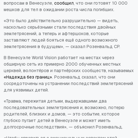
вопросам в Венесуэле,
сообщил
, что они готовят 10 000
мешков для тел в ожидании роста числа погибших.
«Это было действительно разрушительно — видеть,
насколько серьёзными стали последствия двойных
землетрясений, а теперь и афтершоков, которые
заставляют людей бояться ещё одного возможного
землетрясения в будущем», — сказал Розенвальд CP.
В Венесуэле World Vision работает на местах через
обширную сеть из примерно 2000 обученных местных
церквей, волонтёров и партнёрских сообществ, называемых
«Надежда без границ»
. Розенвальд сказал, что они
сосредоточены на устранении последствий землетрясений
для уязвимых детей.
«Травма, пережитая детьми, выдержавшими два
последовательных землетрясения и, возможно, потерю
родителей, близких и домов, — это событие, которое
глубоко пугает детей в Венесуэле и может иметь
долгосрочные последствия», — объяснил Розенвальд.