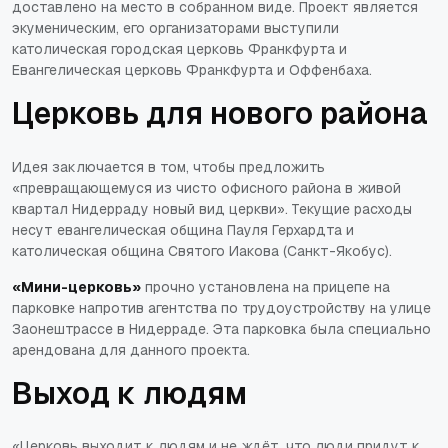
доставлено на место в собранном виде. Проект является
экуменическим, его организаторами выступили
католическая городская церковь Франкфурта и
Евангелическая церковь Франкфурта и Оффенбаха.
Церковь для нового района
Идея заключается в том, чтобы предложить
«превращающемуся из чисто офисного района в живой
квартал Нидерраду новый вид церкви»
. Текущие расходы
несут евангелическая община Пауля Герхардта и
католическая община Святого Иакова (Санкт-Якобус).
«Мини-церковь»
прочно установлена на прицепе на
парковке напротив агентства по трудоустройству на улице
Заонештрассе в Нидерраде. Эта парковка была специально
арендована для данного проекта.
Выход к людям
«Церковь выходит к людям и не ждёт, что люди придут к