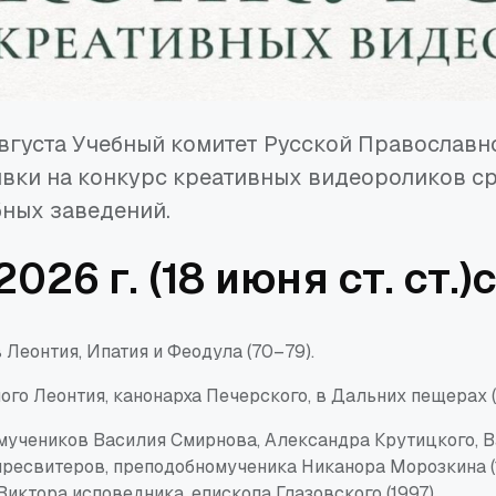
 августа Учебный комитет Русской Православ
вки на конкурс креативных видеороликов с
ных заведений.
026 г. (18 июня ст. ст.)
Леонтия, Ипатия и Феодула (70–79).
го Леонтия, канонарха Печерского, в Дальних пещерах (
мучеников Василия
Смирнова
, Александра
Крутицкого
, 
ресвитеров, преподобномученика Никанора
Морозкина
(
иктора исповедника, епископа Глазовского (1997).