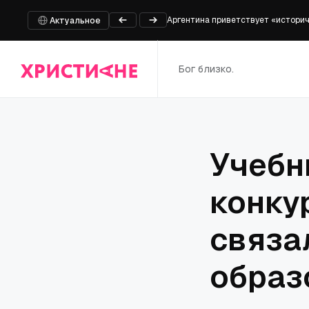
Аргентина приветствует «историч
Актуальное
Анне Хармс: Правительству не хв
5 родительских прав, которые вы
Бог близко.
В Марий Эл у мужчины изъяли моп
Университет штата Оклахома пере
Учебн
конку
связа
образ