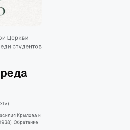
ной Церкви
реди студентов
среда
XIV).
Василия
Крылова
и
1938). Обре́тение