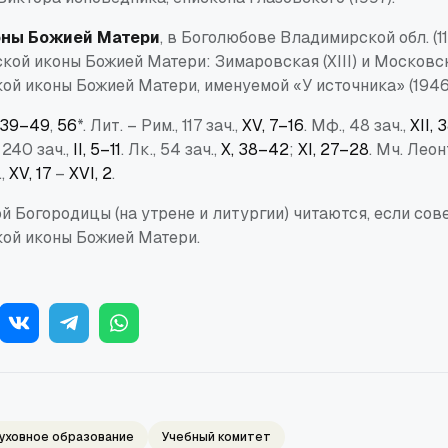
оны Божией Матери
, в Боголюбове Владимирской обл. (1
кой иконы Божией Матери: Зимаровская (XIII) и Московска
ой иконы Божией Матери, именуемой «У источника» (1946
, 39–49
,
56
*. Лит. – Рим., 117 зач.,
XV, 7–16
. Мф., 48 зач.,
XII,
 240 зач.,
II, 5–11
. Лк., 54 зач.,
X, 38–42
;
XI, 27–28
. Мч. Леон
.,
XV, 17
–
XVI, 2
.
й Богородицы (на утрене и литургии) читаются, если со
кой иконы Божией Матери.
уховное образование
Учебный комитет