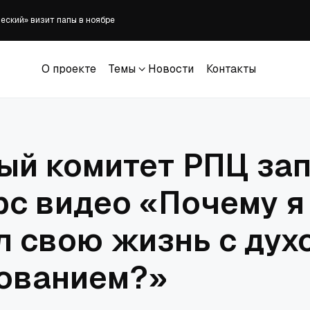
еский» визит папы в ноябре
атает уважения к правовому государству
 должны знать до возвращения ребёнка в школу
О проекте
Темы
Новости
Контакты
ед с надписью «Спаси и сохрани от гаишников»
О проекте
Темы
Новости
Контакты
вёл советника, отчитавшего студента за чествование Чарли Кирка
ый комитет РПЦ за
рс видео «Почему я
л свою жизнь с ду
ованием?»