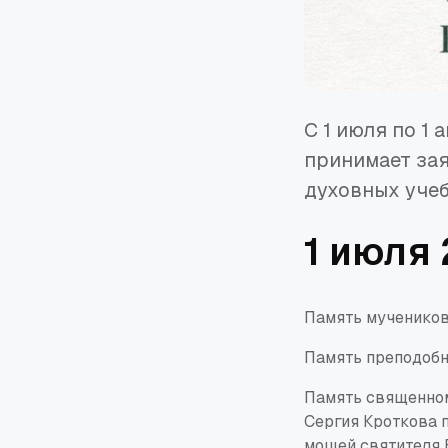
С 1 июля по 1
принимает зая
духовных учеб
1 июля 2
Память мучеников 
Память преподобно
Память священно
Сергия
Кроткова
п
мощей святителя В