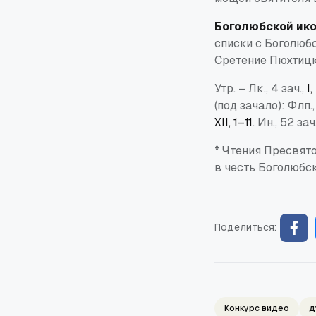
Боголюбской ик
списки с Боголюбс
Сретение Пюхтицк
Утр. – Лк., 4 зач.,
I
(под зачало): Флп.,
XII, 1–11
. Ин., 52 зач
* Чтения Пресвято
в честь Боголюбс
Поделиться:
Конкурс видео
д