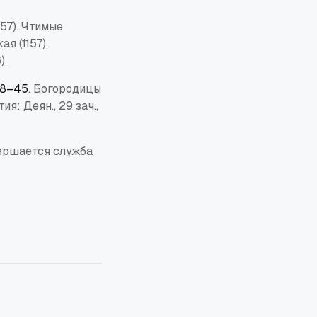
157). Чтимые
я (1157).
).
 38–45
. Богородицы
тия: Деян., 29 зач.,
вершается служба