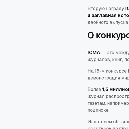
Вторую награду
I
и заглавная ист
двойного выпуска
О конкур
ICMA
— это между
журналов, книг, л
На 16-м конкурсе
демонстрация мир
Более
1,5 миллио
журнал распростр
газетам, например
подписке.
Издателем chrism
квартирой во Фра