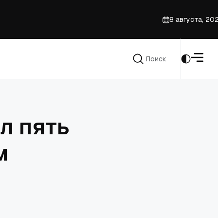
8 августа, 20
 спорт
з-за южнокорейского закона о 'фейковых новостях'
Поиск
Поиск
л пять
м