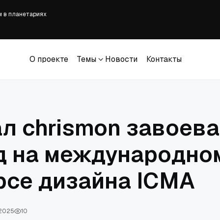
м в планетариях
аемый Белым домом, может отменить законы штатов, защищающие женский
ПЦЗ от ветропарка в Нью-Йорке
едставителей выражают обеспокоенность по поводу 'серьёзной угрозы' и
О проекте
Темы
Новости
Контакты
ле долгого перерыва с новым синглом «He Will»
О проекте
Темы
Новости
Контакты
л chrismon завоева
д на международно
рсе дизайна ICMA
 2025
10