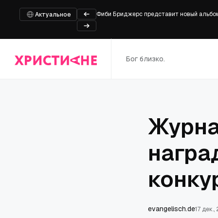
Фиби Бриджерс представит новый альбо
Актуальное
Опасения, что законопроект, поддержив
Белый дом встал на защиту монастыря Р
Джим Джордан и республиканцы Палаты пр
Бог близко.
Франческа Баттистелли возвращается пос
Журна
награ
конку
evangelisch.de
17 дек.,