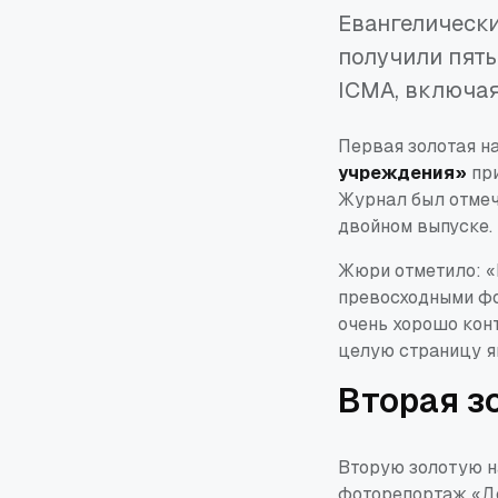
Евангелически
получили пят
ICMA, включа
Первая золотая н
учреждения»
пр
Журнал был отмеч
двойном выпуске.
Жюри отметило:
«
превосходными фо
очень хорошо кон
целую страницу я
Вторая з
Вторую золотую 
фоторепортаж
«Д