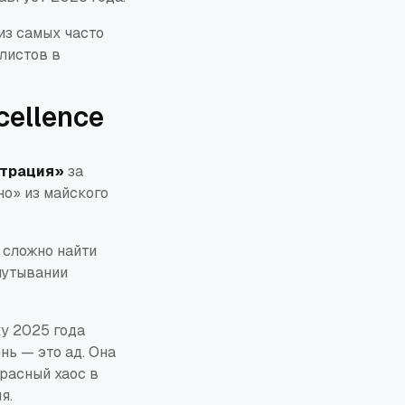
из самых часто
листов в
ellence
трация»
за
но»
из майского
 сложно найти
путывании
у 2025 года
нь — это ад. Она
расный хаос в
я.