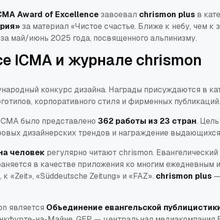
CMA Award of Excellence
завоевал
chrismon plus
в кат
ория»
за материал
«Чистое счастье. Ближе к небу, чем к 
 за май/июнь 2025 года, посвященного альпинизму.
се ICMA и журнале chrismon
народный конкурс дизайна. Награды присуждаются в ка
оготипов, корпоративного стиля и фирменных публикаций
 ICMA было представлено
362 работы из 23 стран
. Цел
овых дизайнерских трендов и награждение выдающихся
на человек
регулярно читают chrismon. Евангелически
аняется в качестве приложения ко многим ежедневным 
, к
«Zeit»
,
«Süddeutsche Zeitung»
и
«FAZ»
.
chrismon plus
—
on является
Объединение евангельской публицистики
нкфурте-на-Майне. GEP — центральная медиакомпания 