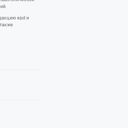
ий.
дакцию epd и
 также