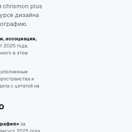
 chrismon plus
урсе дизайна
тографию.
и, ассоциации,
т 2025 года.
ного в этом
 дополненные
пространства и
ела с цитатой на
ю
графия»
за
август 2025 года.