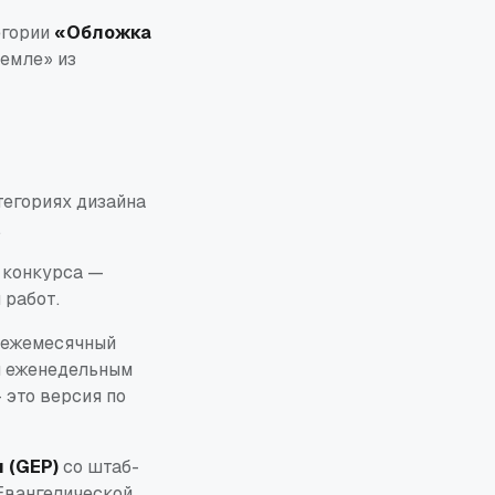
егории
«Обложка
земле»
из
тегориях дизайна
.
ь конкурса —
 работ.
й ежемесячный
и еженедельным
 это версия по
 (GEP)
со штаб-
Евангелической