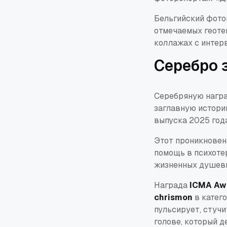
Бельгийский фото
отмечаемых геоте
коллажах с интер
Серебро 
Серебряную нагр
заглавную истор
выпуска 2025 года
Этот проникновен
помощь в психоте
жизненных душевн
Награда
ICMA Awa
chrismon
в катег
пульсирует, стучи
голове, который д