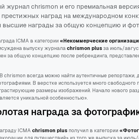
й журнал chrismon и его премиальная версия
ь престижных наград на международном конк
я высшие награды за общую концепцию и фо
аграда ICMA в категории
«Некоммерческие организаци
исуждена выпуску журнала
chrismon plus
за июль/авгус
ен за общую концепцию после ребрендинга, представлен
В chrismon всегда можно найти аутентичные репортажи,
тографиями. В верстке используется много свободного 
трастирующие размеры изображений. Начало нового разд
вляется уникальной особенностью»
.
олотая награда за фотографи
награду ICMA
chrismon plus
получил в категории
«Фото
екорации для путешествий»
из того же выпуска за июль/