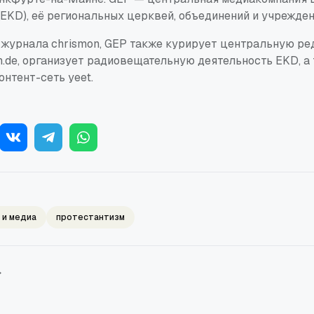
EKD), её региональных церквей, объединений и учрежден
журнала chrismon, GEP также курирует центральную ре
h.de, организует радиовещательную деятельность EKD, а
нтент-сеть yeet.
 и медиа
протестантизм
→