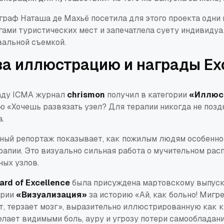
граф Наташа де Махьё посетила для этого проекта одни 
гами туристических мест и запечатлела суету индивидуа
вальной съемкой.
за иллюстрацию и награды Exc
аду ICMA журнал
chrismon
получил в категории
«Иллюс
ию
«Хочешь развязать узел? Для терапии никогда не позд
.
ный репортаж показывает, как пожилым людям особенно
рапии. Это визуально сильная работа о мучительном рас
ых узлов.
rd of Excellence
была присуждена мартовскому выпуск
ории
«Визуализация»
за историю
«Ай, как больно! Мигре
т, терзает мозг»
, выразительно иллюстрированную как к
елает видимыми боль, ауру и угрозу потери самообладани